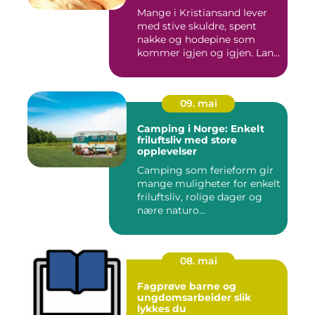
Mange i Kristiansand lever
med stive skuldre, spent
nakke og hodepine som
kommer igjen og igjen. Lan...
09. mai
Camping i Norge: Enkelt
friluftsliv med store
opplevelser
Camping som ferieform gir
mange muligheter for enkelt
friluftsliv, rolige dager og
nære naturo...
08. mai
Fagprøve barne og
ungdomsarbeider slik
lykkes du