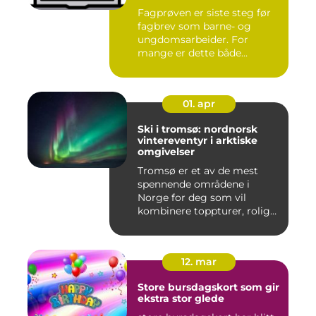
Fagprøven er siste steg før
fagbrev som barne- og
ungdomsarbeider. For
mange er dette både
spennende...
01. apr
Ski i tromsø: nordnorsk
vintereventyr i arktiske
omgivelser
Tromsø er et av de mest
spennende områdene i
Norge for deg som vil
kombinere toppturer, rolig
friluf...
12. mar
Store bursdagskort som gir
ekstra stor glede