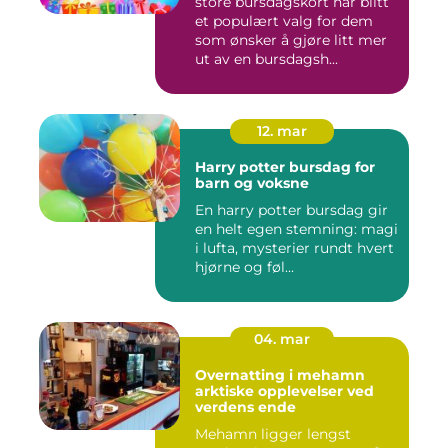
store bursdagskort har blitt
et populært valg for dem
som ønsker å gjøre litt mer
ut av en bursdagsh...
12. mar
Harry potter bursdag for
barn og voksne
En harry potter bursdag gir
en helt egen stemning: magi
i lufta, mysterier rundt hvert
hjørne og føl...
04. mar
Overnatting i mehamn
arktiske opplevelser ved
verdens ende
Mehamn ligger lengst