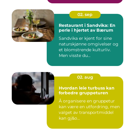
02. sep
Restaurant i Sandvika: En
perle i hjertet av Bærum
Sandvika er kjent for sine
naturskjønne omgivelser og
et blomstrende kulturliv.
Men visste du...
02. aug
Hvordan leie turbuss kan
forbedre gruppeturen
Å organisere en gruppetur
kan være en utfordring, men
valget av transportmiddel
kan gj&o...