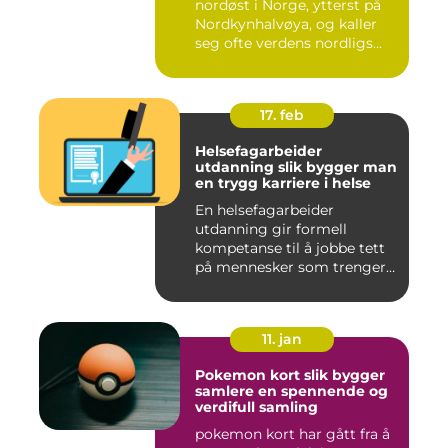
nordøst i Norge, ytterst på
Nordkynhalvøya, og kaller
seg ofte verdens nordligs...
17. feb
Helsefagarbeider
utdanning slik bygger man
en trygg karriere i helse
En helsefagarbeider
utdanning gir formell
kompetanse til å jobbe tett
på mennesker som trenger
hjelp...
11. jan
Pokemon kort slik bygger
samlere en spennende og
verdifull samling
pokemon kort har gått fra å