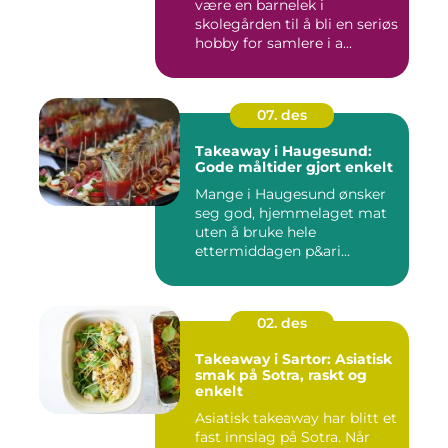
være en barnelek i
skolegården til å bli en seriøs
hobby for samlere i a...
07. des
Takeaway i Haugesund:
Gode måltider gjort enkelt
Mange i Haugesund ønsker
seg god, hjemmelaget mat
uten å bruke hele
ettermiddagen p&ari...
02. des
Takeaway i Sartor: Asiatisk
smak på Sotra, raskt og
enkelt
Asiatisk takeaway har blitt et
fast innslag på Sotra. Når