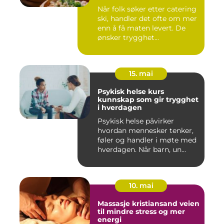
Når folk søker etter catering
ski, handler det ofte om mer
enn å få maten levert. De
ønsker trygghet...
15. mai
Psykisk helse kurs
kunnskap som gir trygghet
i hverdagen
Psykisk helse påvirker
hvordan mennesker tenker,
føler og handler i møte med
hverdagen. Når barn, un...
10. mai
Massasje kristiansand veien
til mindre stress og mer
energi