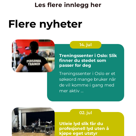
Les flere innlegg her
Flere nyheter
14. jul
Treningssenter i Oslo: Slik
finner du stedet som
passer for deg
Treningssenter i Oslo er et
søkeord mange bruker når
de vil komme i gang med
mer aktiv ...
02. jul
Utleie lyd slik får du
profesjonell lyd uten å
kjøpe eget utstyr