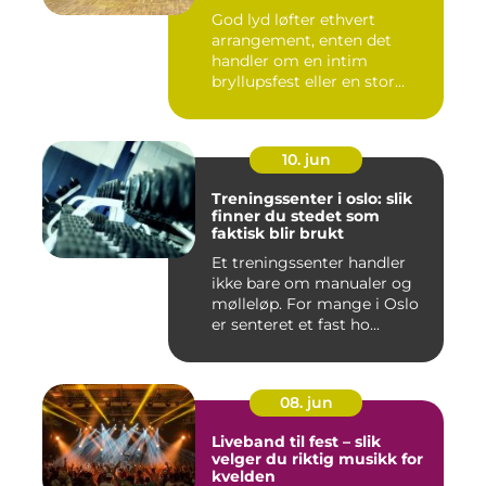
God lyd løfter ethvert
arrangement, enten det
handler om en intim
bryllupsfest eller en stor
utekons...
10. jun
Treningssenter i oslo: slik
finner du stedet som
faktisk blir brukt
Et treningssenter handler
ikke bare om manualer og
mølleløp. For mange i Oslo
er senteret et fast ho...
08. jun
Liveband til fest – slik
velger du riktig musikk for
kvelden