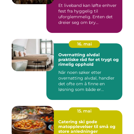
Et liveband kan løfte enhver
fest fra hyggelig til
uforglemmelig. Enten det
dreier seg om bry...
16. mai
Overnatting alvdal
praktiske råd for et trygt og
rimelig opphold
Når noen søker etter
overnatting alvdal, handler
det ofte om å finne en
løsning som både er
praktisk...
15. mai
Catering ski gode
matopplevelser til små og
store anledninger