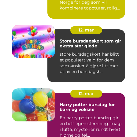
Norge for deg som vil
kombinere toppturer, rolig
friluf...
12. mar
Store bursdagskort som gir
ekstra stor glede
store bursdagskort har blitt
et populært valg for dem
som ønsker å gjøre litt mer
ut av en bursdagsh...
12. mar
Harry potter bursdag for
barn og voksne
En harry potter bursdag gir
en helt egen stemning: magi
i lufta, mysterier rundt hvert
hjørne og føl...