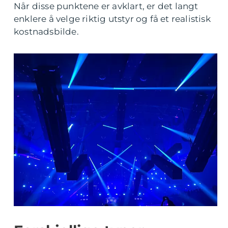
Når disse punktene er avklart, er det langt
enklere å velge riktig utstyr og få et realistisk
kostnadsbilde.