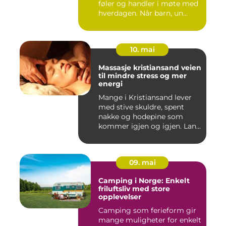
føler og handler i møte med
hverdagen. Når barn, un...
10. mai
Massasje kristiansand veien
til mindre stress og mer
energi
Mange i Kristiansand lever
med stive skuldre, spent
nakke og hodepine som
kommer igjen og igjen. Lan...
09. mai
Camping i Norge: Enkelt
friluftsliv med store
opplevelser
Camping som ferieform gir
mange muligheter for enkelt