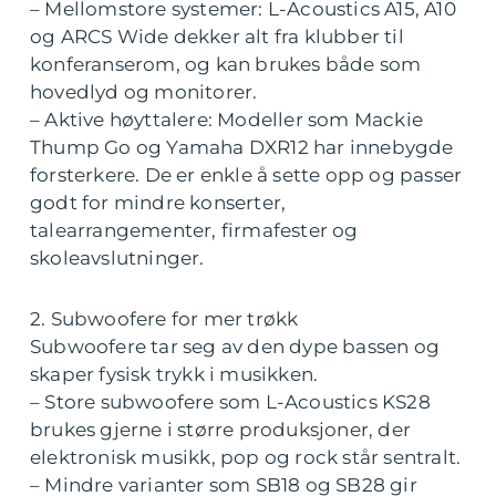
– Mellomstore systemer: L-Acoustics A15, A10
og ARCS Wide dekker alt fra klubber til
konferanserom, og kan brukes både som
hovedlyd og monitorer.
– Aktive høyttalere: Modeller som Mackie
Thump Go og Yamaha DXR12 har innebygde
forsterkere. De er enkle å sette opp og passer
godt for mindre konserter,
talearrangementer, firmafester og
skoleavslutninger.
2. Subwoofere for mer trøkk
Subwoofere tar seg av den dype bassen og
skaper fysisk trykk i musikken.
– Store subwoofere som L-Acoustics KS28
brukes gjerne i større produksjoner, der
elektronisk musikk, pop og rock står sentralt.
– Mindre varianter som SB18 og SB28 gir