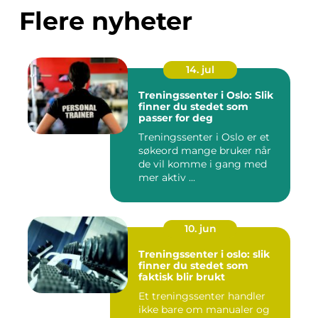
Flere nyheter
14. jul
Treningssenter i Oslo: Slik
finner du stedet som
passer for deg
Treningssenter i Oslo er et
søkeord mange bruker når
de vil komme i gang med
mer aktiv ...
10. jun
Treningssenter i oslo: slik
finner du stedet som
faktisk blir brukt
Et treningssenter handler
ikke bare om manualer og