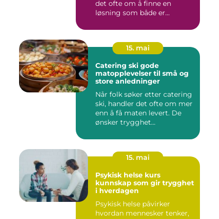
det ofte om å finne en
løsning som både er
praktisk...
15. mai
Catering ski gode
matopplevelser til små og
store anledninger
Når folk søker etter catering
ski, handler det ofte om mer
enn å få maten levert. De
ønsker trygghet...
15. mai
Psykisk helse kurs
kunnskap som gir trygghet
i hverdagen
Psykisk helse påvirker
hvordan mennesker tenker,