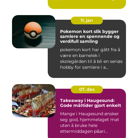
hjelp...
11. jan
Pokemon kort slik bygger
samlere en spennende og
verdifull samling
pokemon kort har gått fra å
være en barnelek i
skolegården til å bli en seriøs
hobby for samlere i a...
07. des
Takeaway i Haugesund:
Gode måltider gjort enkelt
Mange i Haugesund ønsker
seg god, hjemmelaget mat
uten å bruke hele
ettermiddagen p&ari...