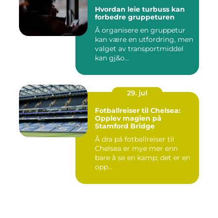
Hvordan leie turbuss kan
forbedre gruppeturen
Å organisere en gruppetur
kan være en utfordring, men
valget av transportmiddel
kan gj&o...
29. jul
Fotballreiser til Chelsea:
Opplev magien på
Stamford Bridge
Å dra på fotballreiser til
Chelsea er mye mer enn
bare å se en kamp; det er en
opp...