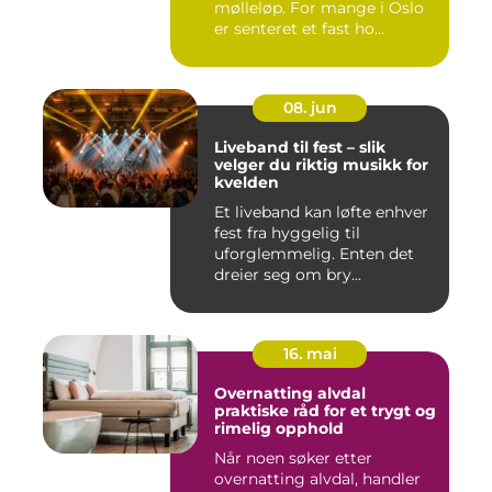
mølleløp. For mange i Oslo
er senteret et fast ho...
08. jun
Liveband til fest – slik
velger du riktig musikk for
kvelden
Et liveband kan løfte enhver
fest fra hyggelig til
uforglemmelig. Enten det
dreier seg om bry...
16. mai
Overnatting alvdal
praktiske råd for et trygt og
rimelig opphold
Når noen søker etter
overnatting alvdal, handler