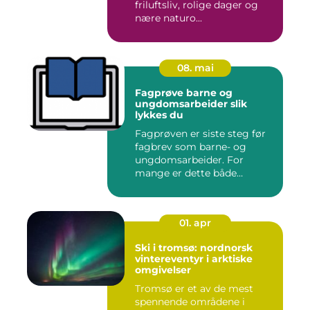
friluftsliv, rolige dager og
nære naturo...
08. mai
Fagprøve barne og
ungdomsarbeider slik
lykkes du
Fagprøven er siste steg før
fagbrev som barne- og
ungdomsarbeider. For
mange er dette både
spennende...
01. apr
Ski i tromsø: nordnorsk
vintereventyr i arktiske
omgivelser
Tromsø er et av de mest
spennende områdene i