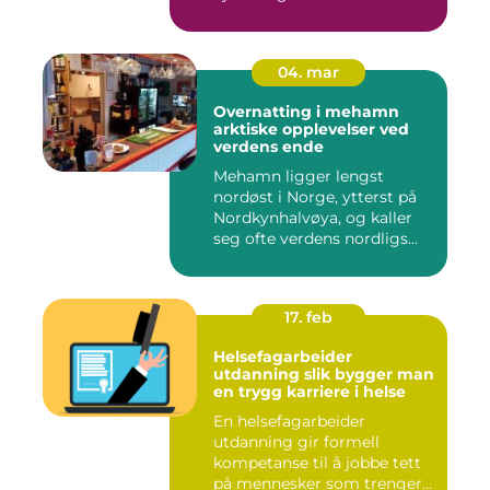
04. mar
Overnatting i mehamn
arktiske opplevelser ved
verdens ende
Mehamn ligger lengst
nordøst i Norge, ytterst på
Nordkynhalvøya, og kaller
seg ofte verdens nordligs...
17. feb
Helsefagarbeider
utdanning slik bygger man
en trygg karriere i helse
En helsefagarbeider
utdanning gir formell
kompetanse til å jobbe tett
på mennesker som trenger