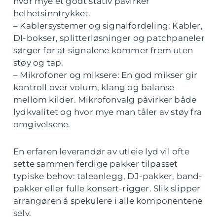
hvor mye et godt stativ påvirker
helhetsinntrykket.
– Kablersystemer og signalfordeling: Kabler,
DI-bokser, splitterløsninger og patchpaneler
sørger for at signalene kommer frem uten
støy og tap.
– Mikrofoner og miksere: En god mikser gir
kontroll over volum, klang og balanse
mellom kilder. Mikrofonvalg påvirker både
lydkvalitet og hvor mye man tåler av støy fra
omgivelsene.
En erfaren leverandør av utleie lyd vil ofte
sette sammen ferdige pakker tilpasset
typiske behov: taleanlegg, DJ-pakker, band-
pakker eller fulle konsert-rigger. Slik slipper
arrangøren å spekulere i alle komponentene
selv.