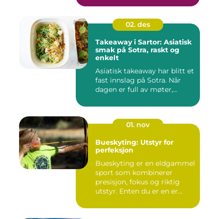
02. des
Takeaway i Sartor: Asiatisk
smak på Sotra, raskt og
enkelt
Asiatisk takeaway har blitt et
fast innslag på Sotra. Når
dagen er full av møter,...
01. nov
Bueskyting: Utstyr for
perfeksjon
Bueskyting er en eldgammel
sport som kombinerer
presisjon, fokus og riktig
utstyr. Enten du er en er...