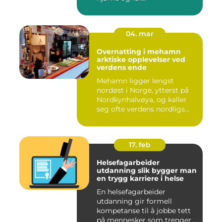
04. mar
Overnatting i mehamn
arktiske opplevelser ved
verdens ende
Mehamn ligger lengst
nordøst i Norge, ytterst på
Nordkynhalvøya, og kaller
seg ofte verdens nordligs...
17. feb
Helsefagarbeider
utdanning slik bygger man
en trygg karriere i helse
En helsefagarbeider
utdanning gir formell
kompetanse til å jobbe tett
på mennesker som trenger