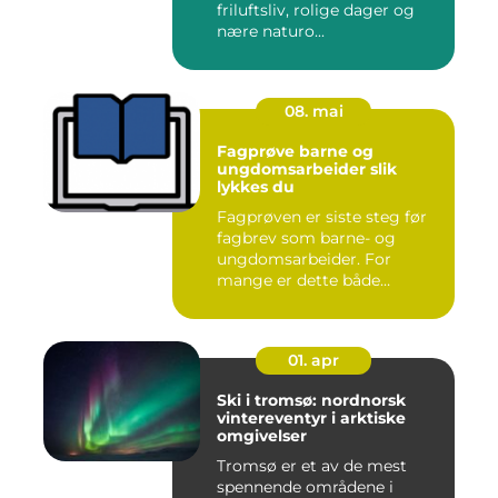
friluftsliv, rolige dager og
nære naturo...
08. mai
Fagprøve barne og
ungdomsarbeider slik
lykkes du
Fagprøven er siste steg før
fagbrev som barne- og
ungdomsarbeider. For
mange er dette både
spennende...
01. apr
Ski i tromsø: nordnorsk
vintereventyr i arktiske
omgivelser
Tromsø er et av de mest
spennende områdene i