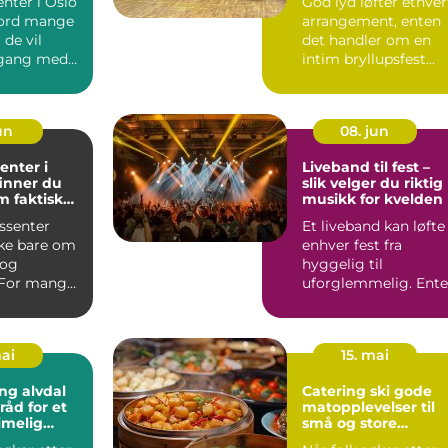
nter i Oslo
God lyd løfter ethver
eord mange
arrangement, enten
 de vil
det handler om en
gang med
intim bryllupsfest
..
eller en stor utekons..
jun
08. jun
enter i
Liveband til fest –
 finner du
slik velger du riktig
m faktisk
musikk for kvelden
ssenter
Et liveband kan løfte
kke bare om
enhver fest fra
 og
hyggelig til
 For mange i
uforglemmelig. Ent
nteret et
det dreier seg om
bry...
mai
15. mai
ng alvdal
Catering ski gode
råd for et
matopplevelser til
imelig
små og store
anledninger