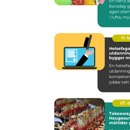
En harry p
bursdag gi
egen stem
i lufta, my
rundt hve
føl...
17. f
Helsefaga
utdanning sl
bygger m
trygg karr
En helsef
utdanning
kompetans
jobbe tett
menneske
trenger hje
07. 
Takeaway
Haugesun
måltider 