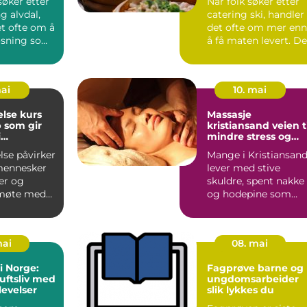
øker etter
Når folk søker etter
g alvdal,
catering ski, handler
et ofte om å
det ofte om mer enn
løsning som
å få maten levert. De
ktisk...
ønsker trygghet...
mai
10. mai
else kurs
Massasje
 som gir
kristiansand veien til
i
mindre stress og
n
mer energi
lse påvirker
Mange i Kristiansan
mennesker
lever med stive
ler og
skuldre, spent nakke
 møte med
og hodepine som
. Når barn,
kommer igjen og
igjen. Lan...
mai
08. mai
i Norge:
Fagprøve barne og
luftsliv med
ungdomsarbeider
levelser
slik lykkes du