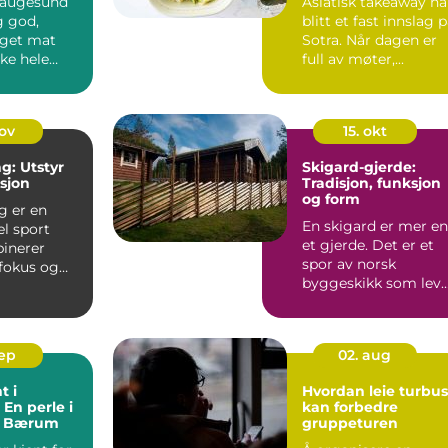
Haugesund
Asiatisk takeaway ha
g god,
blitt et fast innslag 
get mat
Sotra. Når dagen er
ke hele
full av møter,...
gen p&ari...
nov
15. okt
g: Utstyr
Skigard-gjerde:
ksjon
Tradisjon, funksjon
og form
g er en
En skigard er mer e
l sport
et gjerde. Det er et
inerer
spor av norsk
 fokus og
byggeskikk som leve
tyr. Enten du
videre i dag. Formen
e...
sep
02. aug
t i
Hvordan leie turbus
 En perle i
kan forbedre
av Bærum
gruppeturen