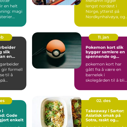
otter
Mehamn ligger
r en helt
lengst nordøst i
ning: magi
Norge, ytterst på
sterier
Nordkynhalvøya, og
rt hjørne og
kaller seg ofte
verdens nordligs...
eb
11. jan
rbeider
Pokemon kort slik
ik
bygger samlere en
an en
spennende og
iere i helse
verdifull samling
agarbeider
pokemon kort har
 gir formell
gått fra å være en
e til å
barnelek i
 på
skolegården til å bli
r som
en seriøs hobby for
lp...
samlere i a...
des
02. des
 i
Takeaway i Sartor:
d: Gode
Asiatisk smak på
gjort enkelt
Sotra, raskt og
enkelt