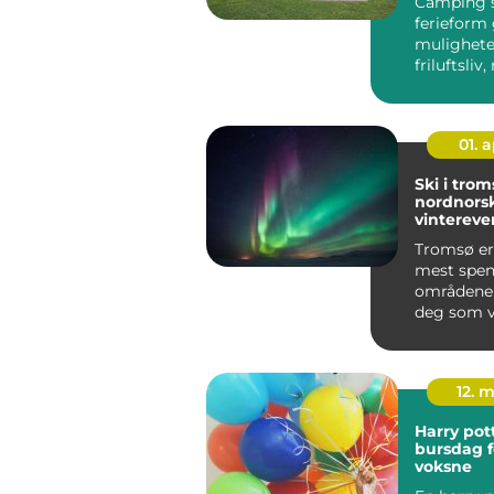
Camping
ferieform
muligheter
friluftsliv
og nære na
01. 
Ski i trom
nordnors
vintereven
arktiske 
Tromsø er
mest spe
områdene 
deg som v
kombinere
rolig friluf.
12. 
Harry pot
bursdag f
voksne