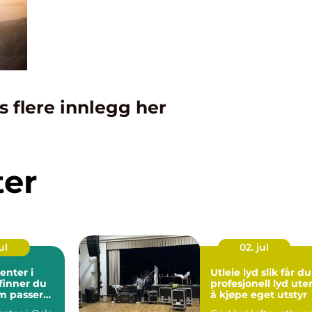
s flere innlegg her
ter
ul
02. jul
enter i
Utleie lyd slik får du
 finner du
profesjonell lyd ute
m passer
å kjøpe eget utstyr