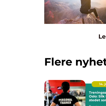
Le
Flere nyhe
14. j
Treningss
Oslo: Slik
stedet so
for deg