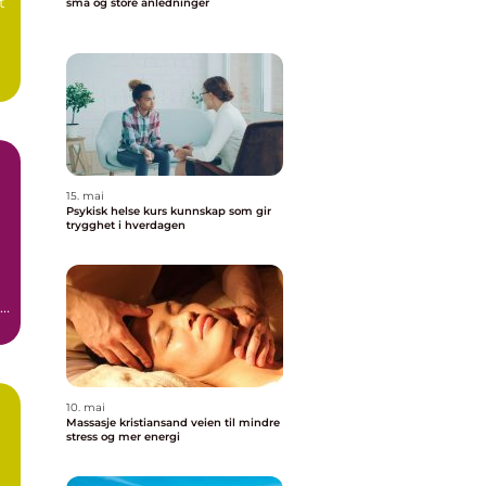
t
små og store anledninger
.
15. mai
Psykisk helse kurs kunnskap som gir
trygghet i hverdagen
en
10. mai
Massasje kristiansand veien til mindre
stress og mer energi