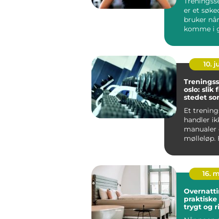
Treningsse
er et søk
bruker når
komme i 
mer aktiv .
10. 
Treningss
oslo: slik
stedet so
blir brukt
Et trening
handler i
manualer
mølleløp.
Oslo er se
fast ho...
16. 
Overnatti
praktiske 
trygt og r
opphold