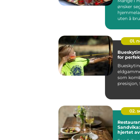
Mange i 
ønsker se
hjemmela
uten å bru
ettermidda
01. 
Bueskytin
for perfe
Bueskytin
eldgamme
som komb
presisjon,
riktig uts
er en er...
02. 
Restauran
Sandvika:
hjertet 