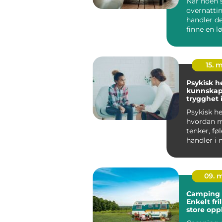
Når noen s
overnattin
handler d
finne en 
både er pra
15. 
Psykisk h
kunnskap
trygghet 
hverdage
Psykisk he
hvordan 
tenker, fø
handler i
hverdagen
un...
09. 
Camping 
Enkelt fri
store opp