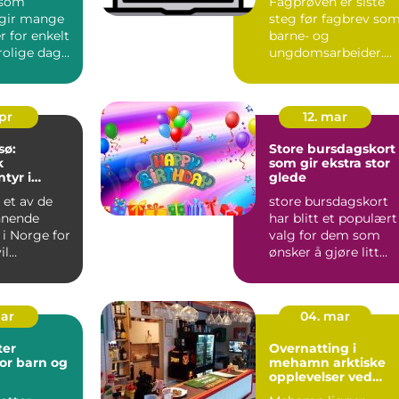
 som
Fagprøven er siste
 gir mange
steg før fagbrev so
 for enkelt
barne- og
, rolige dager
ungdomsarbeider.
turo...
For mange er dette
både spennende...
apr
12. mar
sø:
Store bursdagskort
k
som gir ekstra stor
tyr i
glede
omgivelser
 et av de
store bursdagskort
nnende
har blitt et populært
i Norge for
valg for dem som
il
ønsker å gjøre litt
 toppturer,
mer ut av en
..
bursdagsh...
mar
04. mar
ter
Overnatting i
or barn og
mehamn arktiske
opplevelser ved
verdens ende