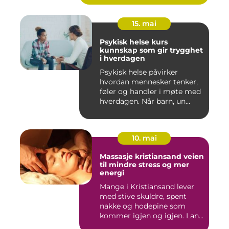
15. mai
Psykisk helse kurs
kunnskap som gir trygghet
i hverdagen
Psykisk helse påvirker
hvordan mennesker tenker,
føler og handler i møte med
hverdagen. Når barn, un...
10. mai
Massasje kristiansand veien
til mindre stress og mer
energi
Mange i Kristiansand lever
med stive skuldre, spent
nakke og hodepine som
kommer igjen og igjen. Lan...