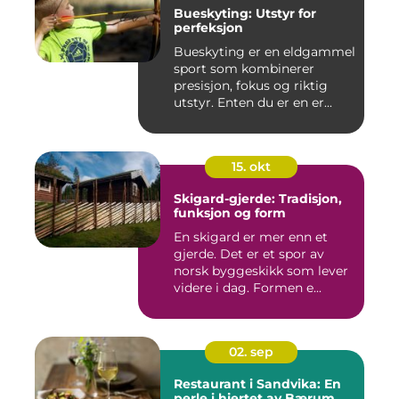
Bueskyting: Utstyr for
perfeksjon
Bueskyting er en eldgammel
sport som kombinerer
presisjon, fokus og riktig
utstyr. Enten du er en er...
15. okt
Skigard-gjerde: Tradisjon,
funksjon og form
En skigard er mer enn et
gjerde. Det er et spor av
norsk byggeskikk som lever
videre i dag. Formen e...
02. sep
Restaurant i Sandvika: En
perle i hjertet av Bærum