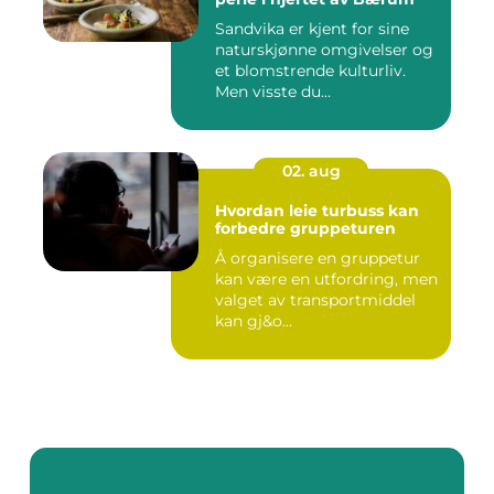
Sandvika er kjent for sine
naturskjønne omgivelser og
et blomstrende kulturliv.
Men visste du...
02. aug
Hvordan leie turbuss kan
forbedre gruppeturen
Å organisere en gruppetur
kan være en utfordring, men
valget av transportmiddel
kan gj&o...