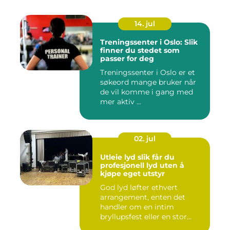
14. jul
Treningssenter i Oslo: Slik
finner du stedet som
passer for deg
Treningssenter i Oslo er et
søkeord mange bruker når
de vil komme i gang med
mer aktiv ...
02. jul
Utleie lyd slik får du
profesjonell lyd uten å
kjøpe eget utstyr
God lyd løfter ethvert
arrangement, enten det
handler om en intim
bryllupsfest eller en stor
utekons...