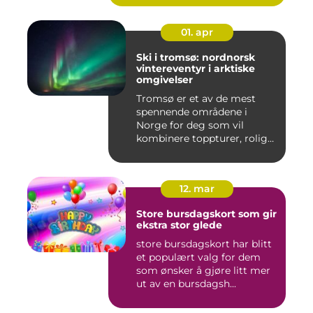
01. apr
Ski i tromsø: nordnorsk
vintereventyr i arktiske
omgivelser
Tromsø er et av de mest
spennende områdene i
Norge for deg som vil
kombinere toppturer, rolig
friluf...
12. mar
Store bursdagskort som gir
ekstra stor glede
store bursdagskort har blitt
et populært valg for dem
som ønsker å gjøre litt mer
ut av en bursdagsh...