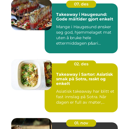
07. des
Takeaway i Haugesund:
Gode måltider gjort enkelt
Mange i Haugesund ønsker
seg god, hjemmelaget mat
uten å bruke hele
ettermiddagen p&ari...
02. des
Takeaway i Sartor: Asiatisk
smak på Sotra, raskt og
enkelt
Asiatisk takeaway har blitt et
fast innslag på Sotra. Når
dagen er full av møter,...
01. nov