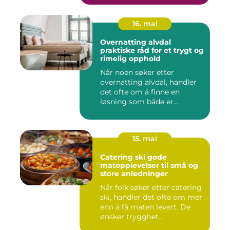
16. mai
Overnatting alvdal
praktiske råd for et trygt og
rimelig opphold
Når noen søker etter
overnatting alvdal, handler
det ofte om å finne en
løsning som både er
praktisk...
15. mai
Catering ski gode
matopplevelser til små og
store anledninger
Når folk søker etter catering
ski, handler det ofte om mer
enn å få maten levert. De
ønsker trygghet...