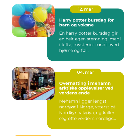
12. mar
Harry potter bursdag for
barn og voksne
En harry potter bursdag gir
en helt egen stemning: magi
i lufta, mysterier rundt hvert
hjørne og føl...
04. mar
Overnatting i mehamn
arktiske opplevelser ved
verdens ende
Mehamn ligger lengst
nordøst i Norge, ytterst på
Nordkynhalvøya, og kaller
seg ofte verdens nordligs...