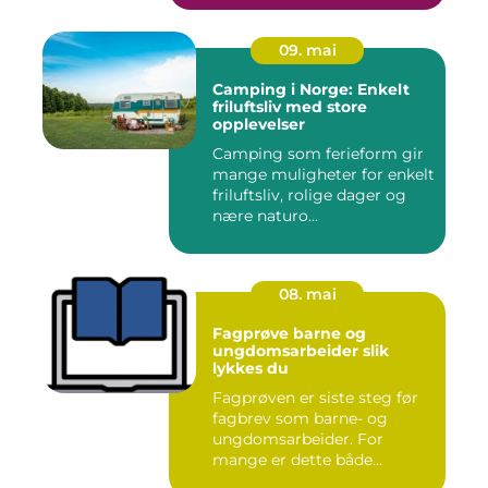
09. mai
Camping i Norge: Enkelt
friluftsliv med store
opplevelser
Camping som ferieform gir
mange muligheter for enkelt
friluftsliv, rolige dager og
nære naturo...
08. mai
Fagprøve barne og
ungdomsarbeider slik
lykkes du
Fagprøven er siste steg før
fagbrev som barne- og
ungdomsarbeider. For
mange er dette både
spennende...