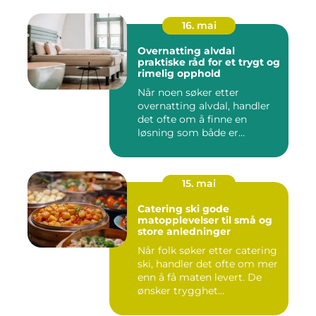
16. mai
Overnatting alvdal
praktiske råd for et trygt og
rimelig opphold
Når noen søker etter
overnatting alvdal, handler
det ofte om å finne en
løsning som både er
praktisk...
15. mai
Catering ski gode
matopplevelser til små og
store anledninger
Når folk søker etter catering
ski, handler det ofte om mer
enn å få maten levert. De
ønsker trygghet...