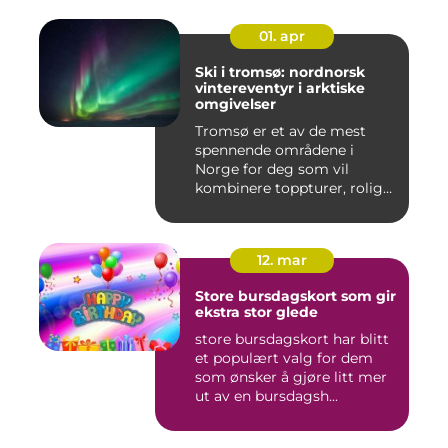
01. apr
Ski i tromsø: nordnorsk
vintereventyr i arktiske
omgivelser
Tromsø er et av de mest
spennende områdene i
Norge for deg som vil
kombinere toppturer, rolig
friluf...
12. mar
Store bursdagskort som gir
ekstra stor glede
store bursdagskort har blitt
et populært valg for dem
som ønsker å gjøre litt mer
ut av en bursdagsh...