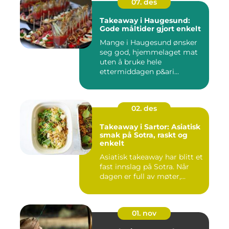
07. des
Takeaway i Haugesund:
Gode måltider gjort enkelt
Mange i Haugesund ønsker
seg god, hjemmelaget mat
uten å bruke hele
ettermiddagen p&ari...
02. des
Takeaway i Sartor: Asiatisk
smak på Sotra, raskt og
enkelt
Asiatisk takeaway har blitt et
fast innslag på Sotra. Når
dagen er full av møter,...
01. nov