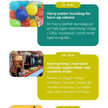
12. mar
Harry potter bursdag for
barn og voksne
En harry potter bursdag gir
en helt egen stemning: magi
i lufta, mysterier rundt hvert
hjørne og føl...
04. mar
Overnatting i mehamn
arktiske opplevelser ved
verdens ende
Mehamn ligger lengst
nordøst i Norge, ytterst på
Nordkynhalvøya, og kaller
seg ofte verdens nordligs...