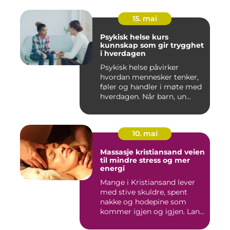
15. mai
Psykisk helse kurs
kunnskap som gir trygghet
i hverdagen
Psykisk helse påvirker
hvordan mennesker tenker,
føler og handler i møte med
hverdagen. Når barn, un...
10. mai
Massasje kristiansand veien
til mindre stress og mer
energi
Mange i Kristiansand lever
med stive skuldre, spent
nakke og hodepine som
kommer igjen og igjen. Lan...