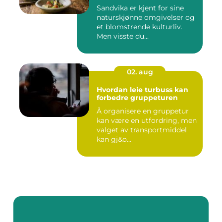
Sandvika er kjent for sine
naturskjønne omgivelser og
et blomstrende kulturliv.
Men visste du...
02. aug
Hvordan leie turbuss kan
forbedre gruppeturen
Å organisere en gruppetur
kan være en utfordring, men
valget av transportmiddel
kan gj&o...