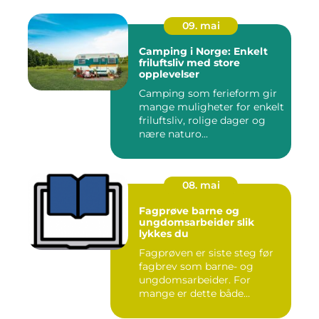
09. mai
Camping i Norge: Enkelt
friluftsliv med store
opplevelser
Camping som ferieform gir
mange muligheter for enkelt
friluftsliv, rolige dager og
nære naturo...
08. mai
Fagprøve barne og
ungdomsarbeider slik
lykkes du
Fagprøven er siste steg før
fagbrev som barne- og
ungdomsarbeider. For
mange er dette både
spennende...