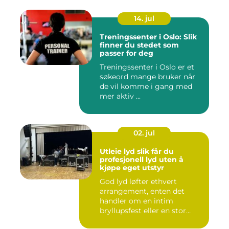
14. jul
Treningssenter i Oslo: Slik
finner du stedet som
passer for deg
Treningssenter i Oslo er et
søkeord mange bruker når
de vil komme i gang med
mer aktiv ...
02. jul
Utleie lyd slik får du
profesjonell lyd uten å
kjøpe eget utstyr
God lyd løfter ethvert
arrangement, enten det
handler om en intim
bryllupsfest eller en stor
utekons...