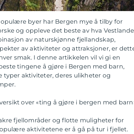
pulære byer har Bergen mye å tilby for
orske og oppleve det beste av hva Vestlande
inasjon av naturskjønne fjellandskap,
pekter av aktiviteter og attraksjoner, er dett
ver smak. I denne artikkelen vil vi gi en
beste tingene å gjøre i Bergen med barn,
e typer aktiviteter, deres ulikheter og
emper.
ersikt over «ting å gjøre i bergen med barn
akre fjellområder og flotte muligheter for
opulære aktivitetene er å gå på tur i fjellet.