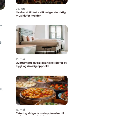
08. jun
Liveband til fest – slik velger du riktig
musikk for kvelden
t
e
16. mai
Overnatting alvdal praktiske råd for et
trygt og rimelig opphold
».
15. mai
Catering ski gode matopplevelser til