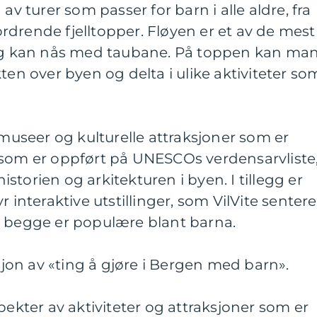
av turer som passer for barn i alle aldre, fra
tfordrende fjelltopper. Fløyen er et av de mest
 og kan nås med taubane. På toppen kan ma
ten over byen og delta i ulike aktiviteter so
seer og kulturelle attraksjoner som er
 som er oppført på UNESCOs verdensarvliste
historien og arkitekturen i byen. I tillegg er
r interaktive utstillinger, som VilVite sentere
m begge er populære blant barna.
on av «ting å gjøre i Bergen med barn».
pekter av aktiviteter og attraksjoner som er