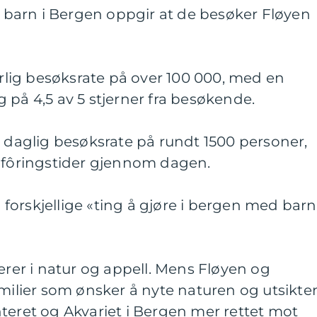
barn i Bergen oppgir at de besøker Fløyen
 årlig besøksrate på over 100 000, med en
 på 4,5 av 5 stjerner fra besøkende.
n daglig besøksrate på rundt 1500 personer,
g fôringstider gjennom dagen.
orskjellige «ting å gjøre i bergen med barn
ierer i natur og appell. Mens Fløyen og
amilier som ønsker å nyte naturen og utsikte
teret og Akvariet i Bergen mer rettet mot