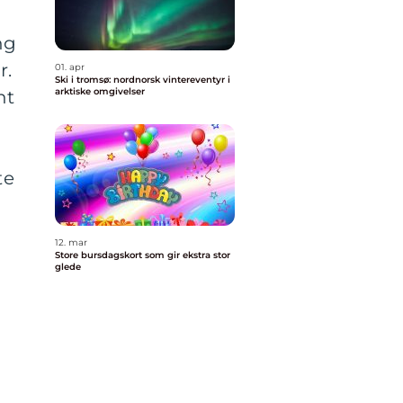
ng
r.
01. apr
Ski i tromsø: nordnorsk vintereventyr i
arktiske omgivelser
nt
te
12. mar
Store bursdagskort som gir ekstra stor
glede