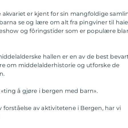
e akvariet er kjent for sin mangfoldige samli
barna se og lære om alt fra pingviner til haie
øveshow og fôringstider som er populære bla
iddelalderske hallen er en av de best bevar
lære om middelalderhistorie og utforske de
n.
«ting å gjøre i bergen med barn».
 forståelse av aktivitetene i Bergen, har vi
: