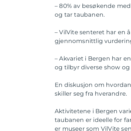
– 80% av besøkende med 
og tar taubanen.
– VilVite senteret har en
gjennomsnittlig vurdering
– Akvariet i Bergen har e
og tilbyr diverse show o
En diskusjon om hvordan f
skiller seg fra hverandre.
Aktivitetene i Bergen var
taubanen er ideelle for f
er museer som VilVite sen