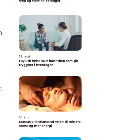
små og store anledninger
n
m
15. mai
Psykisk helse kurs kunnskap som gir
trygghet i hverdagen
,
t
10. mai
Massasje kristiansand veien til mindre
stress og mer energi