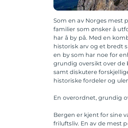
Som en av Norges mest po
familier som ønsker å utf
har å by på. Med en komb
historisk arv og et bredt s
en by som har noe for enh
grundig oversikt over de 
samt diskutere forskjellig
historiske fordeler og ul
En overordnet, grundig ov
Bergen er kjent for sine v
friluftsliv. En av de mest p