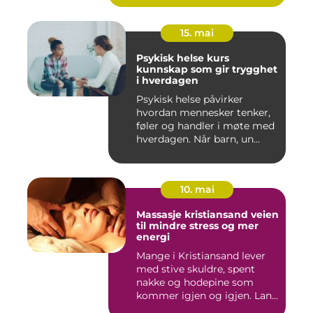
15. mai
Psykisk helse kurs
kunnskap som gir trygghet
i hverdagen
Psykisk helse påvirker
hvordan mennesker tenker,
føler og handler i møte med
hverdagen. Når barn, un...
10. mai
Massasje kristiansand veien
til mindre stress og mer
energi
Mange i Kristiansand lever
med stive skuldre, spent
nakke og hodepine som
kommer igjen og igjen. Lan...