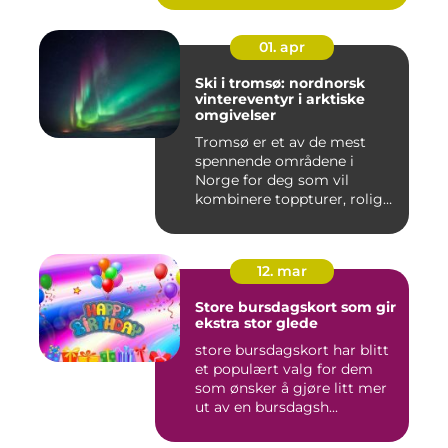
01. apr
Ski i tromsø: nordnorsk
vintereventyr i arktiske
omgivelser
Tromsø er et av de mest
spennende områdene i
Norge for deg som vil
kombinere toppturer, rolig
friluf...
12. mar
Store bursdagskort som gir
ekstra stor glede
store bursdagskort har blitt
et populært valg for dem
som ønsker å gjøre litt mer
ut av en bursdagsh...