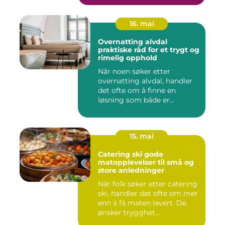
16. mai
Overnatting alvdal
praktiske råd for et trygt og
rimelig opphold
Når noen søker etter
overnatting alvdal, handler
det ofte om å finne en
løsning som både er
praktisk...
15. mai
Catering ski gode
matopplevelser til små og
store anledninger
Når folk søker etter catering
ski, handler det ofte om mer
enn å få maten levert. De
ønsker trygghet...