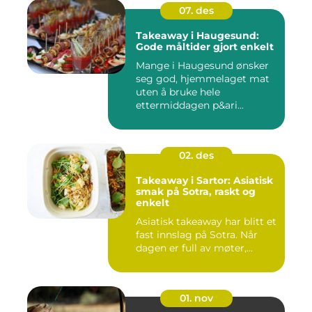
07. des
Takeaway i Haugesund:
Gode måltider gjort enkelt
Mange i Haugesund ønsker
seg god, hjemmelaget mat
uten å bruke hele
ettermiddagen p&ari...
02. des
Takeaway i Sartor: Asiatisk
smak på Sotra, raskt og
enkelt
Asiatisk takeaway har blitt et
fast innslag på Sotra. Når
dagen er full av møter,...
01. nov