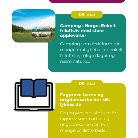
09. mai
Camping i Norge: Enkelt
friluftsliv med store
opplevelser
Camping som ferieform gir
mange muligheter for enkelt
friluftsliv, rolige dager og
nære naturo...
08. mai
Fagprøve barne og
ungdomsarbeider slik
lykkes du
Fagprøven er siste steg før
fagbrev som barne- og
ungdomsarbeider. For
mange er dette både
spennende...