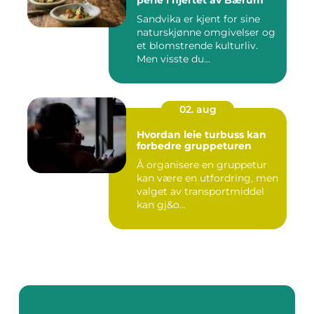
perle i hjertet av Bærum
Sandvika er kjent for sine
naturskjønne omgivelser og
et blomstrende kulturliv.
Men visste du...
02. aug
Hvordan leie turbuss kan
forbedre gruppeturen
Å organisere en gruppetur
kan være en utfordring, men
valget av transportmiddel
kan gj&o...