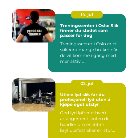
14. jul
Treningssenter i Oslo: Slik
finner du stedet som
passer for deg
Treningssenter i Oslo er et
søkeord mange bruker når
de vil komme i gang med
mer aktiv ...
02. jul
Utleie lyd slik får du
profesjonell lyd uten å
kjøpe eget utstyr
God lyd løfter ethvert
arrangement, enten det
handler om en intim
bryllupsfest eller en stor
utekons...