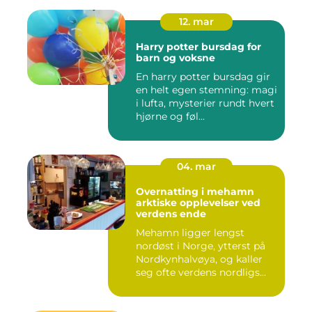
12. mar
Harry potter bursdag for
barn og voksne
En harry potter bursdag gir
en helt egen stemning: magi
i lufta, mysterier rundt hvert
hjørne og føl...
04. mar
Overnatting i mehamn
arktiske opplevelser ved
verdens ende
Mehamn ligger lengst
nordøst i Norge, ytterst på
Nordkynhalvøya, og kaller
seg ofte verdens nordligs...