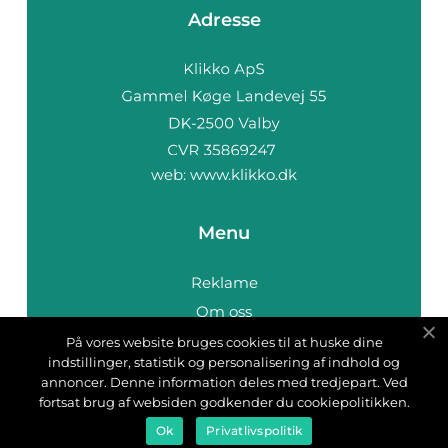
Adresse
web:
www.klikko.dk
Menu
Reklame
Om oss
Cookies
På vores website bruges cookies til at huske dine
indstillinger, statistik og personalisering af indhold og
Kontakt Oss
annoncer. Denne information deles med tredjepart. Ved
Sitemap
fortsat brug af websiden godkender du cookiepolitikken.
Ok
Privatlivspolitik