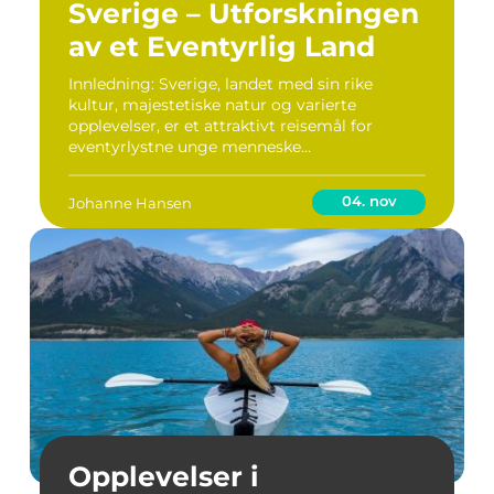
Sverige – Utforskningen
av et Eventyrlig Land
Innledning: Sverige, landet med sin rike
kultur, majestetiske natur og varierte
opplevelser, er et attraktivt reisemål for
eventyrlystne unge menneske...
04. nov
Johanne Hansen
Opplevelser i