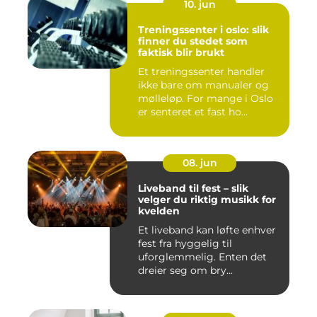
10. jun
Treningssenter i oslo: slik
finner du stedet som
faktisk blir brukt
Et treningssenter handler
ikke bare om manualer og
mølleløp. For mange i Oslo
er senteret et fast ho...
08. jun
Liveband til fest – slik
velger du riktig musikk for
kvelden
Et liveband kan løfte enhver
fest fra hyggelig til
uforglemmelig. Enten det
dreier seg om bry...