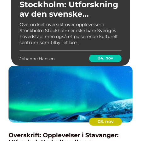
Stockholm: Utforskning
av den svenske
hovedstaden
Overordnet oversikt over opplevelser i
Stockholm Stockholm er ikke bare Sveriges
hovedstad, men også et pulserende kulturelt
sentrum som tilbyr et bre...
04. nov
Johanne Hansen
03. nov
Overskrift: Opplevelser i Stavanger: