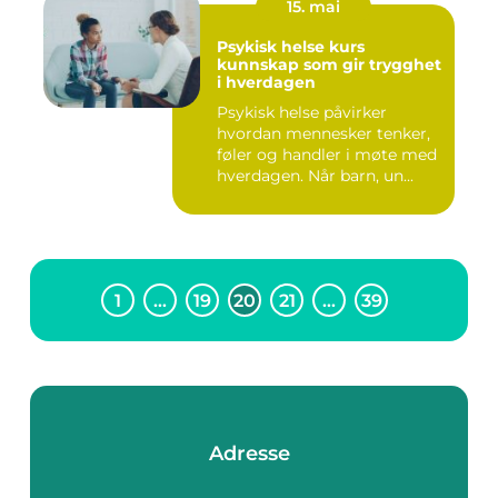
15. mai
Psykisk helse kurs
kunnskap som gir trygghet
i hverdagen
Psykisk helse påvirker
hvordan mennesker tenker,
føler og handler i møte med
hverdagen. Når barn, un...
1
…
19
20
21
…
39
Adresse