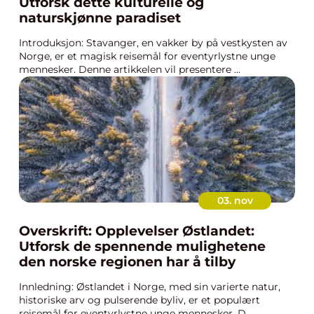
Utforsk dette kulturelle og
naturskjønne paradiset
Introduksjon: Stavanger, en vakker by på vestkysten av
Norge, er et magisk reisemål for eventyrlystne unge
mennesker. Denne artikkelen vil presentere ...
03. nov
Overskrift: Opplevelser Østlandet:
Utforsk de spennende mulighetene
den norske regionen har å tilby
Innledning: Østlandet i Norge, med sin varierte natur,
historiske arv og pulserende byliv, er et populært
reisemål for eventyrlystne unge mennesker. D...