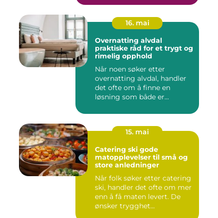
16. mai
Overnatting alvdal
praktiske råd for et trygt og
rimelig opphold
Når noen søker etter
overnatting alvdal, handler
det ofte om å finne en
løsning som både er
praktisk...
15. mai
Catering ski gode
matopplevelser til små og
store anledninger
Når folk søker etter catering
ski, handler det ofte om mer
enn å få maten levert. De
ønsker trygghet...