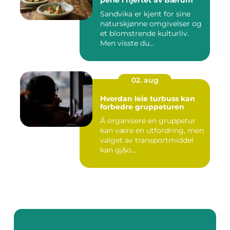
perle i hjertet av Bærum
Sandvika er kjent for sine
naturskjønne omgivelser og
et blomstrende kulturliv.
Men visste du...
02. aug
Hvordan leie turbuss kan
forbedre gruppeturen
Å organisere en gruppetur
kan være en utfordring, men
valget av transportmiddel
kan gj&o...