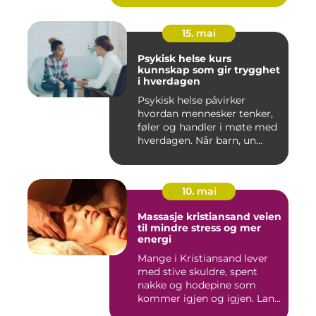
15. mai
Psykisk helse kurs
kunnskap som gir trygghet
i hverdagen
Psykisk helse påvirker
hvordan mennesker tenker,
føler og handler i møte med
hverdagen. Når barn, un...
10. mai
Massasje kristiansand veien
til mindre stress og mer
energi
Mange i Kristiansand lever
med stive skuldre, spent
nakke og hodepine som
kommer igjen og igjen. Lan...