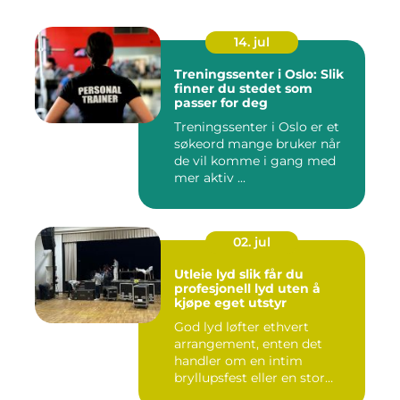
14. jul
Treningssenter i Oslo: Slik
finner du stedet som
passer for deg
Treningssenter i Oslo er et
søkeord mange bruker når
de vil komme i gang med
mer aktiv ...
02. jul
Utleie lyd slik får du
profesjonell lyd uten å
kjøpe eget utstyr
God lyd løfter ethvert
arrangement, enten det
handler om en intim
bryllupsfest eller en stor
utekons...