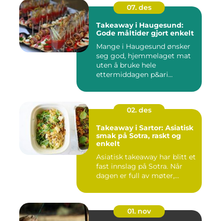
07. des
Takeaway i Haugesund:
Gode måltider gjort enkelt
Mange i Haugesund ønsker
seg god, hjemmelaget mat
uten å bruke hele
ettermiddagen p&ari...
02. des
Takeaway i Sartor: Asiatisk
smak på Sotra, raskt og
enkelt
Asiatisk takeaway har blitt et
fast innslag på Sotra. Når
dagen er full av møter,...
01. nov