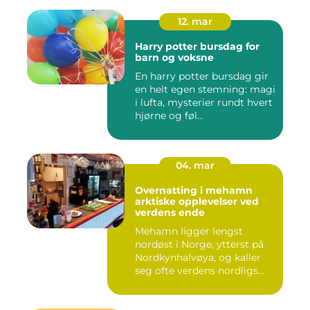
12. mar
Harry potter bursdag for
barn og voksne
En harry potter bursdag gir
en helt egen stemning: magi
i lufta, mysterier rundt hvert
hjørne og føl...
04. mar
Overnatting i mehamn
arktiske opplevelser ved
verdens ende
Mehamn ligger lengst
nordøst i Norge, ytterst på
Nordkynhalvøya, og kaller
seg ofte verdens nordligs...