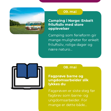
09. mai
Camping i Norge: Enkelt
friluftsliv med store
opplevelser
Camping som ferieform gir
mange muligheter for enkelt
friluftsliv, rolige dager og
nære naturo...
08. mai
Fagprøve barne og
ungdomsarbeider slik
lykkes du
Fagprøven er siste steg før
fagbrev som barne- og
ungdomsarbeider. For
mange er dette både
spennende...