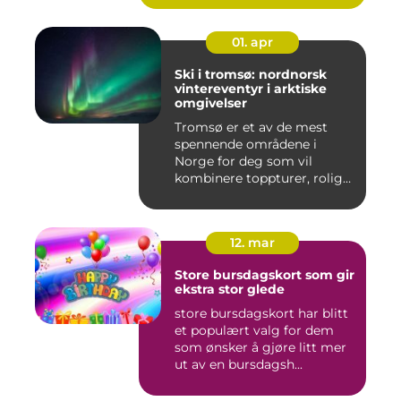
01. apr
Ski i tromsø: nordnorsk
vintereventyr i arktiske
omgivelser
Tromsø er et av de mest
spennende områdene i
Norge for deg som vil
kombinere toppturer, rolig
friluf...
12. mar
Store bursdagskort som gir
ekstra stor glede
store bursdagskort har blitt
et populært valg for dem
som ønsker å gjøre litt mer
ut av en bursdagsh...