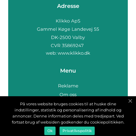
Adresse
web:
www.klikko.dk
Menu
Reklame
Om oss
Cookies
På vores website bruges cookies til at huske dine
indstillinger, statistik og personalisering af indhold og
Kontakt Oss
annoncer. Denne information deles med tredjepart. Ved
Sitemap
fortsat brug af websiden godkender du cookiepolitikken.
Ok
Privatlivspolitik