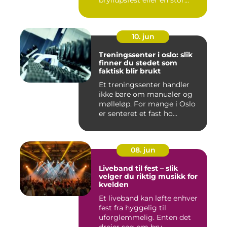
bryllupsfest eller en stor
utekons...
10. jun
Treningssenter i oslo: slik
finner du stedet som
faktisk blir brukt
Et treningssenter handler
ikke bare om manualer og
mølleløp. For mange i Oslo
er senteret et fast ho...
08. jun
Liveband til fest – slik
velger du riktig musikk for
kvelden
Et liveband kan løfte enhver
fest fra hyggelig til
uforglemmelig. Enten det