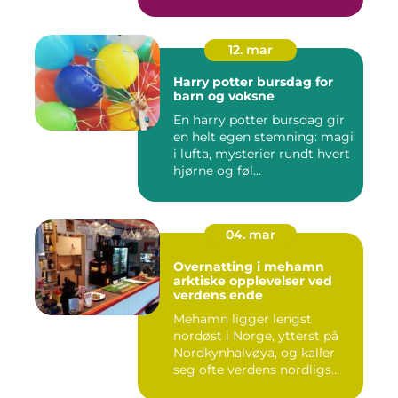
12. mar
Harry potter bursdag for
barn og voksne
En harry potter bursdag gir
en helt egen stemning: magi
i lufta, mysterier rundt hvert
hjørne og føl...
04. mar
Overnatting i mehamn
arktiske opplevelser ved
verdens ende
Mehamn ligger lengst
nordøst i Norge, ytterst på
Nordkynhalvøya, og kaller
seg ofte verdens nordligs...