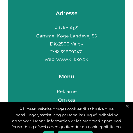
Adresse
web:
www.klikko.dk
Menu
Reklame
Om oss
Cookies
På vores website bruges cookies til at huske dine
indstillinger, statistik og personalisering af indhold og
Kontakt Oss
annoncer. Denne information deles med tredjepart. Ved
Sitemap
fortsat brug af websiden godkender du cookiepolitikken.