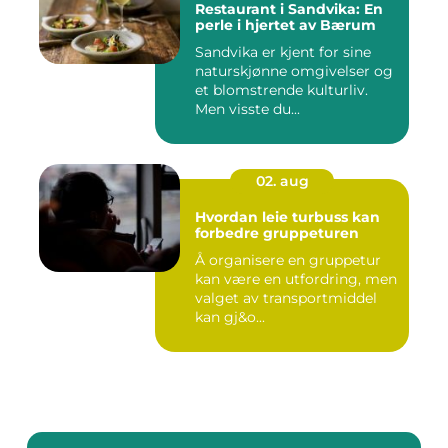
Restaurant i Sandvika: En
perle i hjertet av Bærum
Sandvika er kjent for sine
naturskjønne omgivelser og
et blomstrende kulturliv.
Men visste du...
02. aug
Hvordan leie turbuss kan
forbedre gruppeturen
Å organisere en gruppetur
kan være en utfordring, men
valget av transportmiddel
kan gj&o...