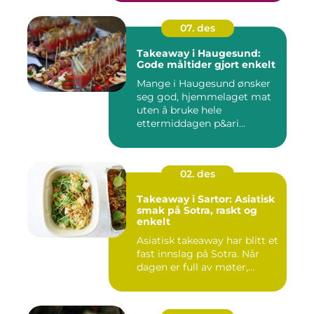
07. des
Takeaway i Haugesund:
Gode måltider gjort enkelt
Mange i Haugesund ønsker
seg god, hjemmelaget mat
uten å bruke hele
ettermiddagen p&ari...
02. des
Takeaway i Sartor: Asiatisk
smak på Sotra, raskt og
enkelt
Asiatisk takeaway har blitt et
fast innslag på Sotra. Når
dagen er full av møter,...