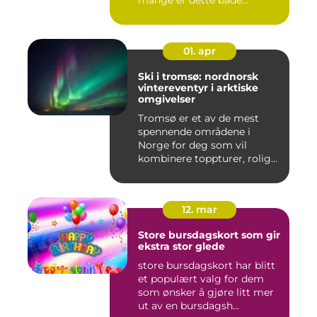
mange er dette både
spennende...
01. apr
Ski i tromsø: nordnorsk
vintereventyr i arktiske
omgivelser
Tromsø er et av de mest
spennende områdene i
Norge for deg som vil
kombinere toppturer, rolig
friluf...
12. mar
Store bursdagskort som gir
ekstra stor glede
store bursdagskort har blitt
et populært valg for dem
som ønsker å gjøre litt mer
ut av en bursdagsh...