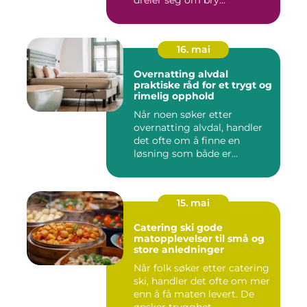
dreier seg om bry...
16. mai
Overnatting alvdal
praktiske råd for et trygt og
rimelig opphold
Når noen søker etter
overnatting alvdal, handler
det ofte om å finne en
løsning som både er
praktisk...
15. mai
Catering ski gode
matopplevelser til små og
store anledninger
Når folk søker etter catering
ski, handler det ofte om mer
enn å få maten levert. De