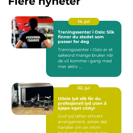
Flere nyheter
14. jul
Treningssenter i Oslo: Slik
finner du stedet som
passer for deg
Treningssenter i Oslo er et
søkeord mange bruker når
de vil komme i gang med
mer aktiv ...
02. jul
Utleie lyd slik får du
profesjonell lyd uten å
kjøpe eget utstyr
God lyd løfter ethvert
arrangement, enten det
handler om en intim