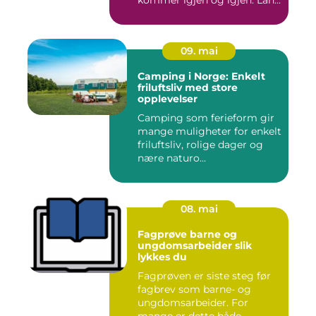
kommer igjen og igjen. Lan...
09. mai
Camping i Norge: Enkelt
friluftsliv med store
opplevelser
Camping som ferieform gir
mange muligheter for enkelt
friluftsliv, rolige dager og
nære naturo...
08. mai
Fagprøve barne og
ungdomsarbeider slik
lykkes du
Fagprøven er siste steg før
fagbrev som barne- og
ungdomsarbeider. For