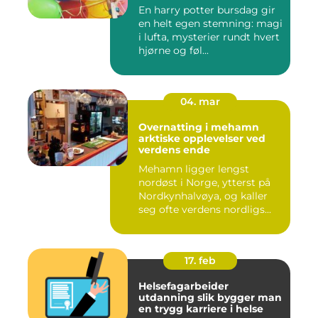
En harry potter bursdag gir
en helt egen stemning: magi
i lufta, mysterier rundt hvert
hjørne og føl...
04. mar
Overnatting i mehamn
arktiske opplevelser ved
verdens ende
Mehamn ligger lengst
nordøst i Norge, ytterst på
Nordkynhalvøya, og kaller
seg ofte verdens nordligs...
17. feb
Helsefagarbeider
utdanning slik bygger man
en trygg karriere i helse