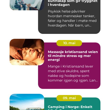
kunnskap som gir trygghet
i hverdagen
Psykisk helse påvirker
hvordan mennesker tenker,
føler og handler i møte med
hverdagen. Når barn, un...
10. mai
Massasje kristiansand veien
til mindre stress og mer
energi
Mange i Kristiansand lever
med stive skuldre, spent
nakke og hodepine som
kommer igjen og igjen. Lan...
09. mai
Camping i Norge: Enkelt