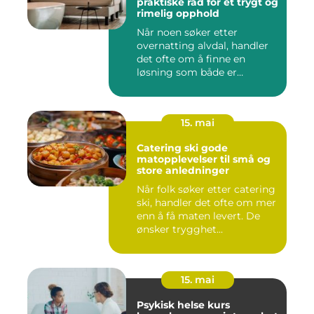
praktiske råd for et trygt og
rimelig opphold
Når noen søker etter
overnatting alvdal, handler
det ofte om å finne en
løsning som både er
praktisk...
15. mai
Catering ski gode
matopplevelser til små og
store anledninger
Når folk søker etter catering
ski, handler det ofte om mer
enn å få maten levert. De
ønsker trygghet...
15. mai
Psykisk helse kurs