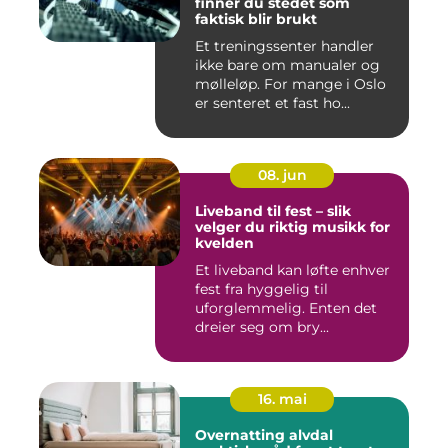
finner du stedet som
faktisk blir brukt
Et treningssenter handler
ikke bare om manualer og
mølleløp. For mange i Oslo
er senteret et fast ho...
08. jun
Liveband til fest – slik
velger du riktig musikk for
kvelden
Et liveband kan løfte enhver
fest fra hyggelig til
uforglemmelig. Enten det
dreier seg om bry...
16. mai
Overnatting alvdal