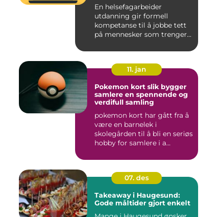
En helsefagarbeider
utdanning gir formell
kompetanse til å jobbe tett
på mennesker som trenger
hjelp...
11. jan
Pokemon kort slik bygger
samlere en spennende og
verdifull samling
pokemon kort har gått fra å
være en barnelek i
skolegården til å bli en seriøs
hobby for samlere i a...
07. des
Takeaway i Haugesund:
Gode måltider gjort enkelt
Mange i Haugesund ønsker