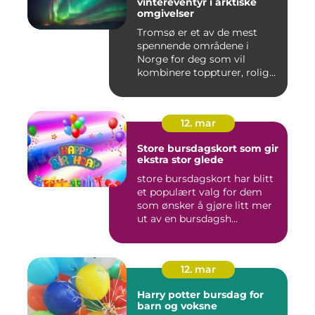
vintereventyr i arktiske
omgivelser
Tromsø er et av de mest
spennende områdene i
Norge for deg som vil
kombinere toppturer, rolig
friluf...
12. mar
Store bursdagskort som gir
ekstra stor glede
store bursdagskort har blitt
et populært valg for dem
som ønsker å gjøre litt mer
ut av en bursdagsh...
12. mar
Harry potter bursdag for
barn og voksne