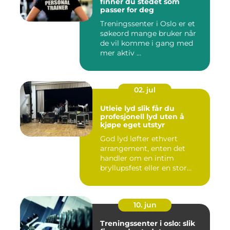
finner du stedet som
passer for deg
Treningssenter i Oslo er et
søkeord mange bruker når
de vil komme i gang med
mer aktiv ...
02. jul
Utleie lyd slik får du
profesjonell lyd uten å
kjøpe eget utstyr
God lyd løfter ethvert
arrangement, enten det
handler om en intim
bryllupsfest eller en stor
utekons...
10. jun
Treningssenter i oslo: slik