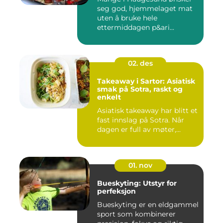
seg god, hjemmelaget mat
uten å bruke hele
ettermiddagen p&ari...
02. des
Takeaway i Sartor: Asiatisk
smak på Sotra, raskt og
enkelt
Asiatisk takeaway har blitt et
fast innslag på Sotra. Når
dagen er full av møter,...
01. nov
Bueskyting: Utstyr for
perfeksjon
Bueskyting er en eldgammel
sport som kombinerer