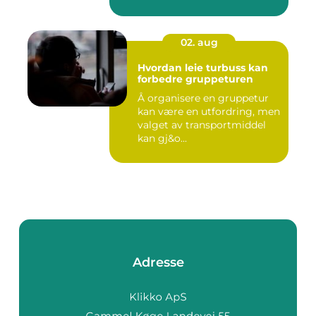
02. aug
Hvordan leie turbuss kan
forbedre gruppeturen
Å organisere en gruppetur
kan være en utfordring, men
valget av transportmiddel
kan gj&o...
Adresse