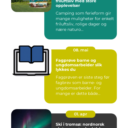
friluftsliv med store
opplevelser
Camping som ferieform gir
mange muligheter for enkelt
friluftsliv, rolige dager og
nære naturo...
08. mai
Fagprøve barne og
ungdomsarbeider slik
lykkes du
Fagprøven er siste steg før
fagbrev som barne- og
ungdomsarbeider. For
mange er dette både
spennende...
01. apr
Ski i tromsø: nordnorsk