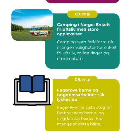
09. mai
Camping i Norge: Enkelt
friluftsliv med store
opplevelser
Camping som ferieform gir
mange muligheter for enkelt
friluftsliv, rolige dager og
nære naturo...
08. mai
Fagprøve barne og
ungdomsarbeider slik
lykkes du
Fagprøven er siste steg før
fagbrev som barne- og
ungdomsarbeider. For
mange er dette både
spennende...