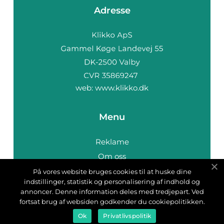
Adresse
web:
www.klikko.dk
Menu
Reklame
Om oss
Cookies
På vores website bruges cookies til at huske dine
indstillinger, statistik og personalisering af indhold og
Kontakt Oss
annoncer. Denne information deles med tredjepart. Ved
Sitemap
fortsat brug af websiden godkender du cookiepolitikken.
Ok
Privatlivspolitik