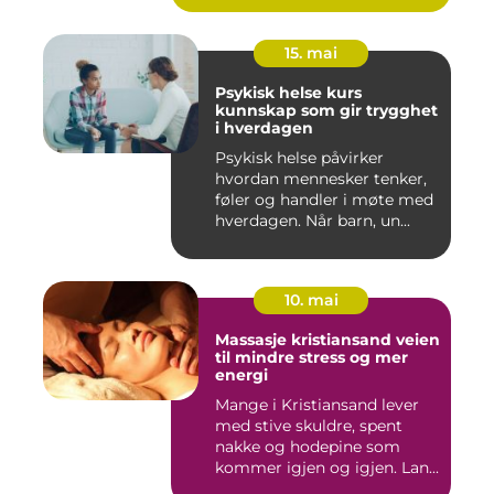
15. mai
Psykisk helse kurs
kunnskap som gir trygghet
i hverdagen
Psykisk helse påvirker
hvordan mennesker tenker,
føler og handler i møte med
hverdagen. Når barn, un...
10. mai
Massasje kristiansand veien
til mindre stress og mer
energi
Mange i Kristiansand lever
med stive skuldre, spent
nakke og hodepine som
kommer igjen og igjen. Lan...