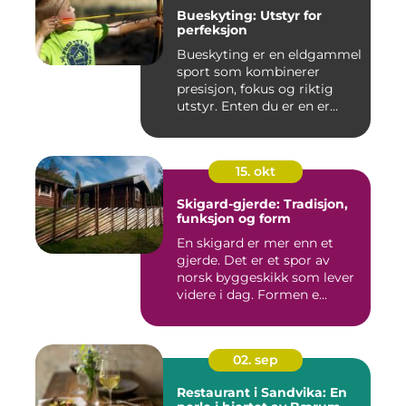
Bueskyting: Utstyr for
perfeksjon
Bueskyting er en eldgammel
sport som kombinerer
presisjon, fokus og riktig
utstyr. Enten du er en er...
15. okt
Skigard-gjerde: Tradisjon,
funksjon og form
En skigard er mer enn et
gjerde. Det er et spor av
norsk byggeskikk som lever
videre i dag. Formen e...
02. sep
Restaurant i Sandvika: En