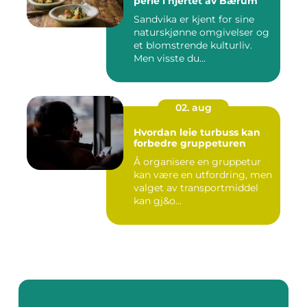
perle i hjertet av Bærum
Sandvika er kjent for sine
naturskjønne omgivelser og
et blomstrende kulturliv.
Men visste du...
02. aug
Hvordan leie turbuss kan
forbedre gruppeturen
Å organisere en gruppetur
kan være en utfordring, men
valget av transportmiddel
kan gj&o...