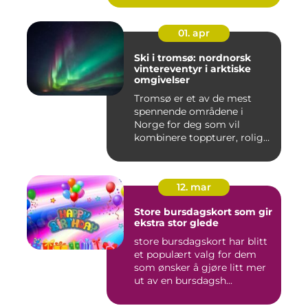
01. apr
Ski i tromsø: nordnorsk
vintereventyr i arktiske
omgivelser
Tromsø er et av de mest
spennende områdene i
Norge for deg som vil
kombinere toppturer, rolig
friluf...
12. mar
Store bursdagskort som gir
ekstra stor glede
store bursdagskort har blitt
et populært valg for dem
som ønsker å gjøre litt mer
ut av en bursdagsh...