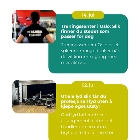
14. jul
Treningssenter i Oslo: Slik
finner du stedet som
passer for deg
Treningssenter i Oslo er et
søkeord mange bruker når
de vil komme i gang med
mer aktiv ...
02. jul
Utleie lyd slik får du
profesjonell lyd uten å
kjøpe eget utstyr
God lyd løfter ethvert
arrangement, enten det
handler om en intim
bryllupsfest eller en stor
utekons...