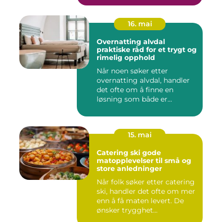
16. mai
Overnatting alvdal
praktiske råd for et trygt og
rimelig opphold
Når noen søker etter
overnatting alvdal, handler
det ofte om å finne en
løsning som både er
praktisk...
15. mai
Catering ski gode
matopplevelser til små og
store anledninger
Når folk søker etter catering
ski, handler det ofte om mer
enn å få maten levert. De
ønsker trygghet...