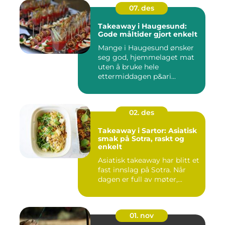
07. des
Takeaway i Haugesund:
Gode måltider gjort enkelt
Mange i Haugesund ønsker
seg god, hjemmelaget mat
uten å bruke hele
ettermiddagen p&ari...
02. des
Takeaway i Sartor: Asiatisk
smak på Sotra, raskt og
enkelt
Asiatisk takeaway har blitt et
fast innslag på Sotra. Når
dagen er full av møter,...
01. nov