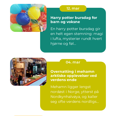
12. mar
Harry potter bursdag for
barn og voksne
En harry potter bursdag gir
en helt egen stemning: magi
i lufta, mysterier rundt hvert
hjørne og føl...
04. mar
Overnatting i mehamn
arktiske opplevelser ved
verdens ende
Mehamn ligger lengst
nordøst i Norge, ytterst på
Nordkynhalvøya, og kaller
seg ofte verdens nordligs...