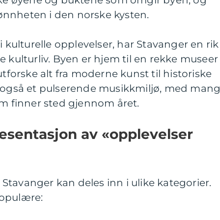
iske øyene og buktene som omgir byen, og
nnheten i den norske kysten.
i kulturelle opplevelser, har Stavanger en rik
e kulturliv. Byen er hjem til en rekke museer
utforske alt fra moderne kunst til historiske
r også et pulserende musikkmiljø, med man
om finner sted gjennom året.
esentasjon av «opplevelser
tavanger kan deles inn i ulike kategorier.
populære: