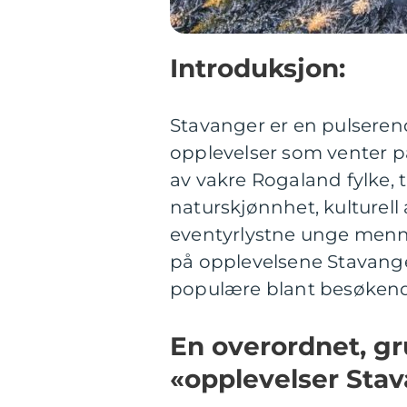
Introduksjon:
Stavanger er en pulsere
opplevelser som venter på 
av vakre Rogaland fylke,
naturskjønnhet, kulturell 
eventyrlystne unge mennes
på opplevelsene Stavange
populære blant besøken
En overordnet, gr
«opplevelser Sta