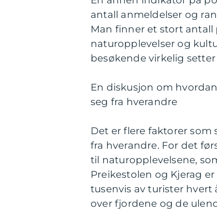
En annen indikator på pop
antall anmeldelser og ra
Man finner et stort antal
naturopplevelser og kultur
besøkende virkelig setter 
En diskusjon om hvordan f
seg fra hverandre
Det er flere faktorer som 
fra hverandre. For det fø
til naturopplevelsene, so
Preikestolen og Kjerag e
tusenvis av turister hvert
over fjordene og de ulen