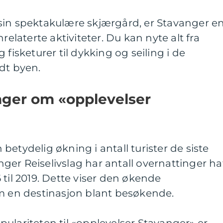
ed sin spektakulære skjærgård, er Stavanger e
relaterte aktiviteter. Du kan nyte alt fra
 fisketurer til dykking og seiling i de
dt byen.
nger om «opplevelser
etydelig økning i antall turister de siste
anger Reiselivslag har antall overnattinger ha
 til 2019. Dette viser den økende
om en destinasjon blant besøkende.