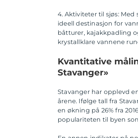
4. Aktiviteter til sjøs: M
ideell destinasjon for vann
båtturer, kajakkpadling og
krystallklare vannene run
Kvantitative måli
Stavanger»
Stavanger har opplevd en b
årene. Ifølge tall fra Stav
en økning på 26% fra 2016
populariteten til byen s