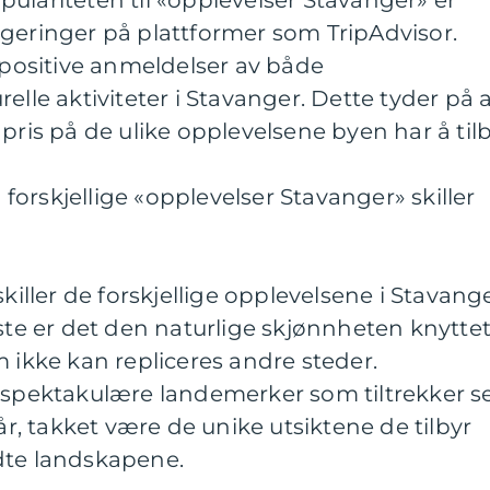
ulariteten til «opplevelser Stavanger» er
ngeringer på plattformer som TripAdvisor.
l positive anmeldelser av både
elle aktiviteter i Stavanger. Dette tyder på 
pris på de ulike opplevelsene byen har å tilb
orskjellige «opplevelser Stavanger» skiller
skiller de forskjellige opplevelsene i Stavang
rste er det den naturlige skjønnheten knytte
m ikke kan repliceres andre steder.
r spektakulære landemerker som tiltrekker s
 år, takket være de unike utsiktene de tilbyr
dte landskapene.