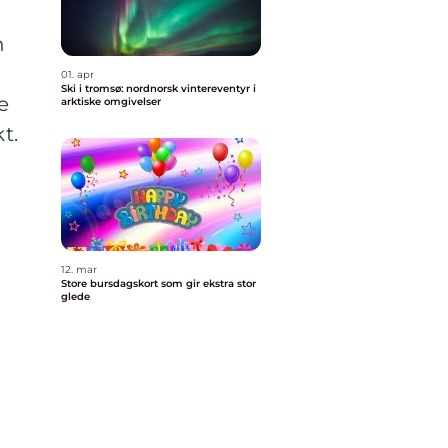
n
01. apr
Ski i tromsø: nordnorsk vintereventyr i
e
arktiske omgivelser
t.
12. mar
Store bursdagskort som gir ekstra stor
glede