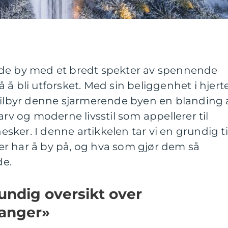
nde by med et bredt spekter av spennende
å bli utforsket. Med sin beliggenhet i hjert
 tilbyr denne sjarmerende byen en blanding 
arv og moderne livsstil som appellerer til
ker. I denne artikkelen tar vi en grundig ti
r har å by på, og hva som gjør dem så
de.
undig oversikt over
vanger»