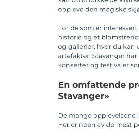
kan du utforske de idyll
oppleve den magiske skjø
For de som er interessert 
historie og et blomstrend
og gallerier, hvor du kan 
artefakter. Stavanger ha
konserter og festivaler s
En omfattende pr
Stavanger»
De mange opplevelsene i S
Her er noen av de mest 