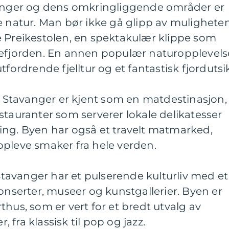
vanger og dens omkringliggende områder er
e natur. Man bør ikke gå glipp av mulighete
e Preikestolen, en spektakulær klippe som
sefjorden. En annen populær naturopplevels
tfordrende fjelltur og et fantastisk fjordutsik
r: Stavanger er kjent som en matdestinasjon,
stauranter som serverer lokale delikatesser
ing. Byen har også et travelt matmarked,
ppleve smaker fra hele verden.
 Stavanger har et pulserende kulturliv med et
konserter, museer og kunstgallerier. Byen er
thus, som er vert for et bredt utvalg av
fra klassisk til pop og jazz.