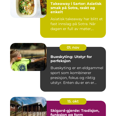
Takeaway i Sartor: Asiatisk
smak på Sotra, raskt og
enkelt
Asiatisk takeaway har blitt et
fast innslag på Sotra. Når
dagen er full av møter,...
01. nov
Bueskyting: Utstyr for
perfeksjon
Bueskyting er en eldgammel
sport som kombinerer
presisjon, fokus og riktig
utstyr. Enten du er en er...
15. okt
Skigard-gjerde: Tradisjon,
funksjon og form