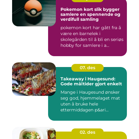
Pokemon kort slik bygger
samlere en spennende og
verdifull samling
pokemon kort har gått fra å
være en barnelek i
skolegården til å bli en seriøs
hobby for samlere i a...
07. des
Takeaway i Haugesund:
Gode måltider gjort enkelt
Mange i Haugesund ønsker
seg god, hjemmelaget mat
uten å bruke hele
ettermiddagen p&ari...
02. des