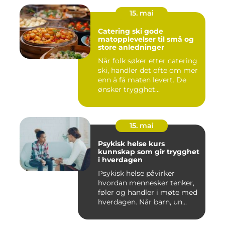
15. mai
Catering ski gode
matopplevelser til små og
store anledninger
Når folk søker etter catering
ski, handler det ofte om mer
enn å få maten levert. De
ønsker trygghet...
15. mai
Psykisk helse kurs
kunnskap som gir trygghet
i hverdagen
Psykisk helse påvirker
hvordan mennesker tenker,
føler og handler i møte med
hverdagen. Når barn, un...