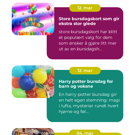
12. mar
Store bursdagskort som gir
ekstra stor glede
store bursdagskort har blitt
et populært valg for dem
som ønsker å gjøre litt mer
ut av en bursdagsh...
12. mar
Harry potter bursdag for
barn og voksne
En harry potter bursdag gir
en helt egen stemning: magi
i lufta, mysterier rundt hvert
hjørne og føl...
04. mar