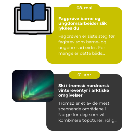
08. mai
Fagprøve barne og
ungdomsarbeider slik
lykkes du
Fagprøven er siste steg før
fagbrev som barne- og
ungdomsarbeider. For
mange er dette både
spennende...
01. apr
Ski i tromsø: nordnorsk
vintereventyr i arktiske
omgivelser
Tromsø er et av de mest
spennende områdene i
Norge for deg som vil
kombinere toppturer, rolig
friluf...