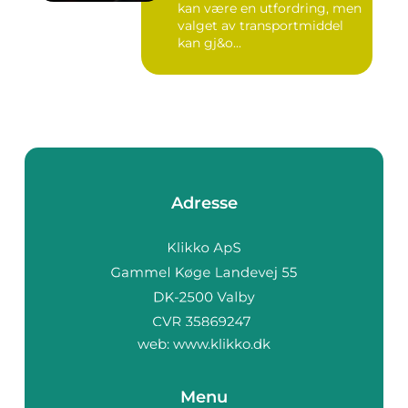
kan være en utfordring, men
valget av transportmiddel
kan gj&o...
Adresse
web:
www.klikko.dk
Menu