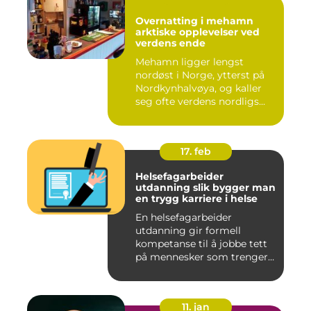
Overnatting i mehamn
arktiske opplevelser ved
verdens ende
Mehamn ligger lengst
nordøst i Norge, ytterst på
Nordkynhalvøya, og kaller
seg ofte verdens nordligs...
17. feb
Helsefagarbeider
utdanning slik bygger man
en trygg karriere i helse
En helsefagarbeider
utdanning gir formell
kompetanse til å jobbe tett
på mennesker som trenger
hjelp...
11. jan