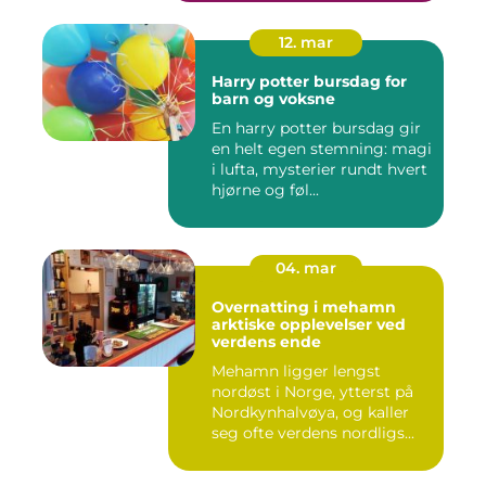
12. mar
Harry potter bursdag for
barn og voksne
En harry potter bursdag gir
en helt egen stemning: magi
i lufta, mysterier rundt hvert
hjørne og føl...
04. mar
Overnatting i mehamn
arktiske opplevelser ved
verdens ende
Mehamn ligger lengst
nordøst i Norge, ytterst på
Nordkynhalvøya, og kaller
seg ofte verdens nordligs...