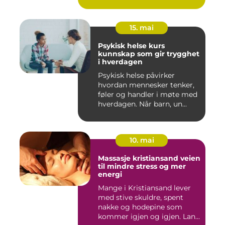
15. mai
Psykisk helse kurs
kunnskap som gir trygghet
i hverdagen
Psykisk helse påvirker
hvordan mennesker tenker,
føler og handler i møte med
hverdagen. Når barn, un...
10. mai
Massasje kristiansand veien
til mindre stress og mer
energi
Mange i Kristiansand lever
med stive skuldre, spent
nakke og hodepine som
kommer igjen og igjen. Lan...