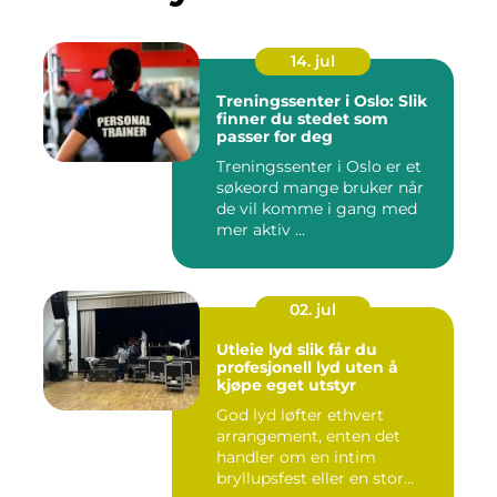
14. jul
Treningssenter i Oslo: Slik
finner du stedet som
passer for deg
Treningssenter i Oslo er et
søkeord mange bruker når
de vil komme i gang med
mer aktiv ...
02. jul
Utleie lyd slik får du
profesjonell lyd uten å
kjøpe eget utstyr
God lyd løfter ethvert
arrangement, enten det
handler om en intim
bryllupsfest eller en stor