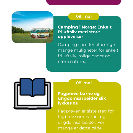
09. mai
Camping i Norge: Enkelt
friluftsliv med store
opplevelser
Camping som ferieform gir
mange muligheter for enkelt
friluftsliv, rolige dager og
nære naturo...
08. mai
Fagprøve barne og
ungdomsarbeider slik
lykkes du
Fagprøven er siste steg før
fagbrev som barne- og
ungdomsarbeider. For
mange er dette både