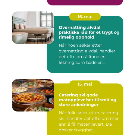
16. mai
Overnatting alvdal
praktiske råd for et trygt og
rimelig opphold
Når noen søker etter
overnatting alvdal, handler
det ofte om å finne en
løsning som både er
praktisk...
15. mai
Catering ski gode
matopplevelser til små og
store anledninger
Når folk søker etter catering
ski, handler det ofte om mer
enn å få maten levert. De
ønsker trygghet...