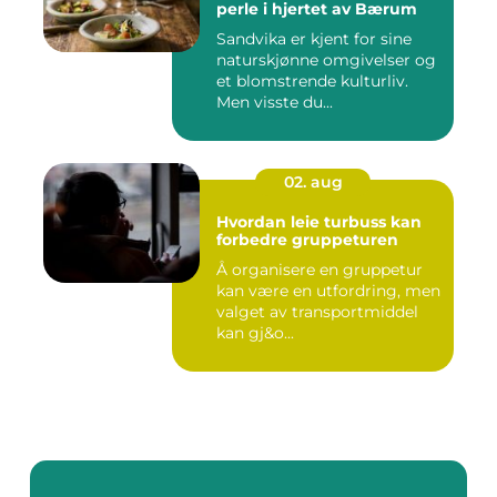
perle i hjertet av Bærum
Sandvika er kjent for sine
naturskjønne omgivelser og
et blomstrende kulturliv.
Men visste du...
02. aug
Hvordan leie turbuss kan
forbedre gruppeturen
Å organisere en gruppetur
kan være en utfordring, men
valget av transportmiddel
kan gj&o...