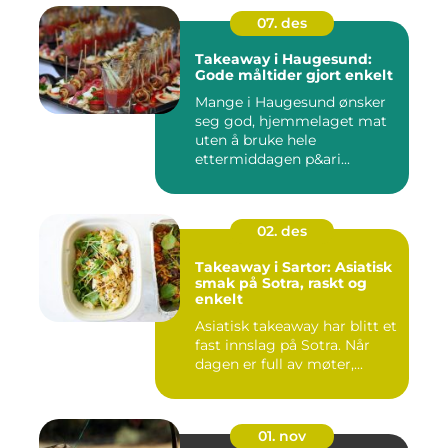
07. des
Takeaway i Haugesund:
Gode måltider gjort enkelt
Mange i Haugesund ønsker
seg god, hjemmelaget mat
uten å bruke hele
ettermiddagen p&ari...
02. des
Takeaway i Sartor: Asiatisk
smak på Sotra, raskt og
enkelt
Asiatisk takeaway har blitt et
fast innslag på Sotra. Når
dagen er full av møter,...
01. nov