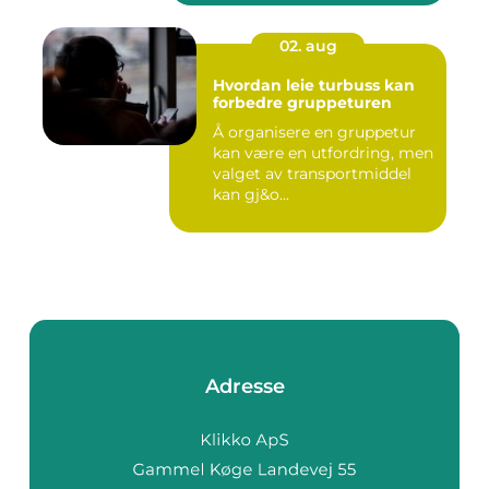
02. aug
Hvordan leie turbuss kan
forbedre gruppeturen
Å organisere en gruppetur
kan være en utfordring, men
valget av transportmiddel
kan gj&o...
Adresse