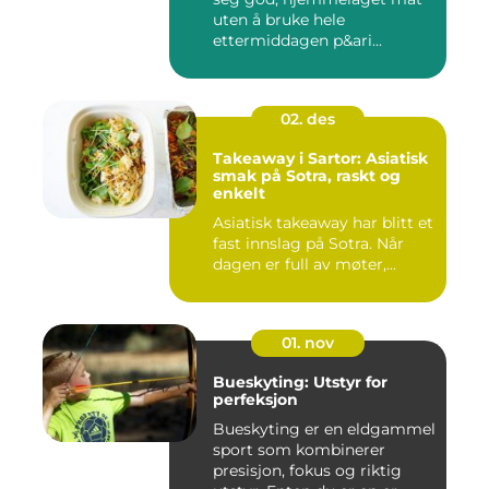
uten å bruke hele
ettermiddagen p&ari...
02. des
Takeaway i Sartor: Asiatisk
smak på Sotra, raskt og
enkelt
Asiatisk takeaway har blitt et
fast innslag på Sotra. Når
dagen er full av møter,...
01. nov
Bueskyting: Utstyr for
perfeksjon
Bueskyting er en eldgammel
sport som kombinerer
presisjon, fokus og riktig