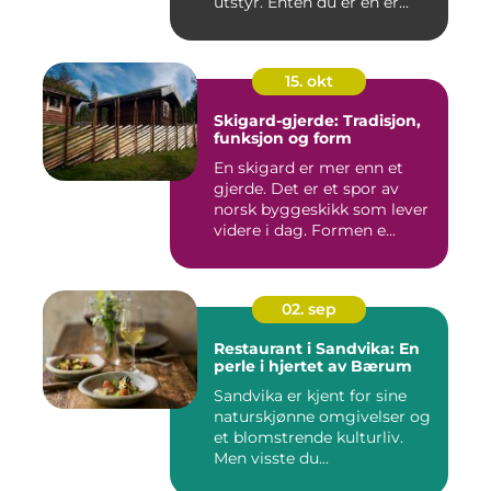
utstyr. Enten du er en er...
15. okt
Skigard-gjerde: Tradisjon,
funksjon og form
En skigard er mer enn et
gjerde. Det er et spor av
norsk byggeskikk som lever
videre i dag. Formen e...
02. sep
Restaurant i Sandvika: En
perle i hjertet av Bærum
Sandvika er kjent for sine
naturskjønne omgivelser og
et blomstrende kulturliv.
Men visste du...