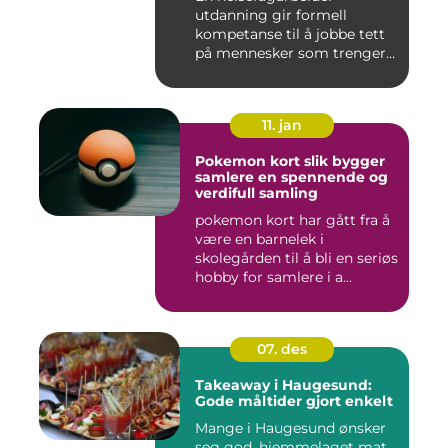
utdanning gir formell
kompetanse til å jobbe tett
på mennesker som trenger
hjelp...
11. jan
Pokemon kort slik bygger
samlere en spennende og
verdifull samling
pokemon kort har gått fra å
være en barnelek i
skolegården til å bli en seriøs
hobby for samlere i a...
07. des
Takeaway i Haugesund:
Gode måltider gjort enkelt
Mange i Haugesund ønsker
seg god, hjemmelaget mat