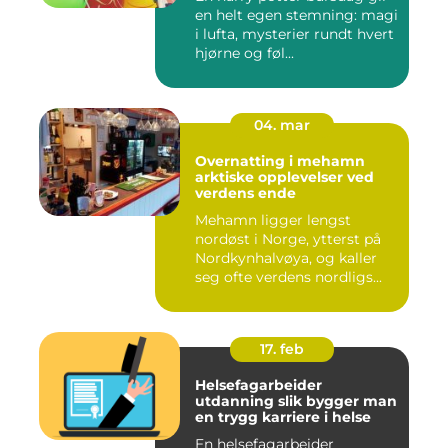
en helt egen stemning: magi
i lufta, mysterier rundt hvert
hjørne og føl...
04. mar
Overnatting i mehamn
arktiske opplevelser ved
verdens ende
Mehamn ligger lengst
nordøst i Norge, ytterst på
Nordkynhalvøya, og kaller
seg ofte verdens nordligs...
17. feb
Helsefagarbeider
utdanning slik bygger man
en trygg karriere i helse
En helsefagarbeider