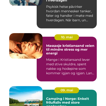
i hverdagen
Psykisk helse påvirker
hvordan mennesker tenker,
føler og handler i møte med
hverdagen. Når barn, un...
10. mai
Massasje kristiansand veien
til mindre stress og mer
energi
Mange i Kristiansand lever
med stive skuldre, spent
nakke og hodepine som
kommer igjen og igjen. Lan...
09. mai
Camping i Norge: Enkelt
friluftsliv med store