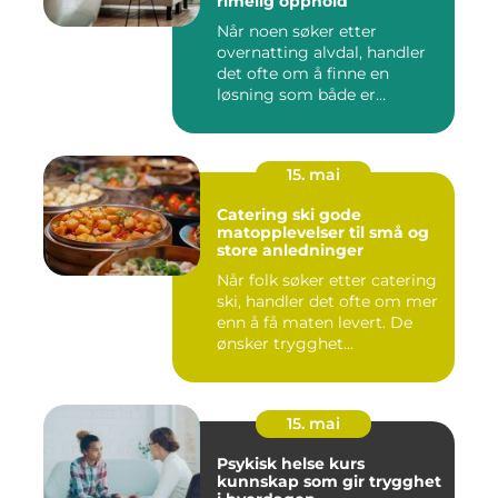
rimelig opphold
Når noen søker etter
overnatting alvdal, handler
det ofte om å finne en
løsning som både er
praktisk...
15. mai
Catering ski gode
matopplevelser til små og
store anledninger
Når folk søker etter catering
ski, handler det ofte om mer
enn å få maten levert. De
ønsker trygghet...
15. mai
Psykisk helse kurs
kunnskap som gir trygghet