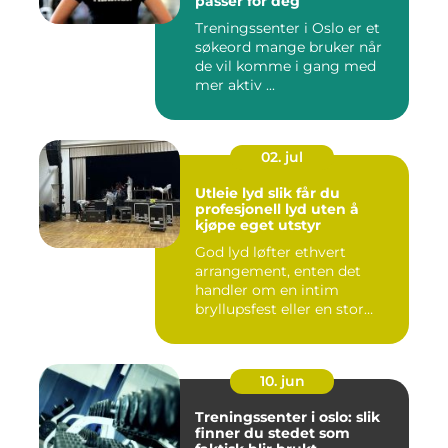
passer for deg
Treningssenter i Oslo er et
søkeord mange bruker når
de vil komme i gang med
mer aktiv ...
02. jul
Utleie lyd slik får du
profesjonell lyd uten å
kjøpe eget utstyr
God lyd løfter ethvert
arrangement, enten det
handler om en intim
bryllupsfest eller en stor
utekons...
10. jun
Treningssenter i oslo: slik
finner du stedet som