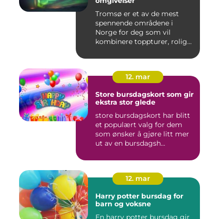
omgivelser
Tromsø er et av de mest
spennende områdene i
Norge for deg som vil
kombinere toppturer, rolig
friluf...
12. mar
Store bursdagskort som gir
ekstra stor glede
store bursdagskort har blitt
et populært valg for dem
som ønsker å gjøre litt mer
ut av en bursdagsh...
12. mar
Harry potter bursdag for
barn og voksne
En harry potter bursdag gir