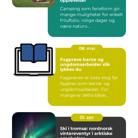
opplevelser
Camping som ferieform gir
mange muligheter for enkelt
friluftsliv, rolige dager og
nære naturo...
08. mai
Fagprøve barne og
ungdomsarbeider slik
lykkes du
Fagprøven er siste steg før
fagbrev som barne- og
ungdomsarbeider. For
mange er dette både
spennende...
01. apr
Ski i tromsø: nordnorsk
vintereventyr i arktiske