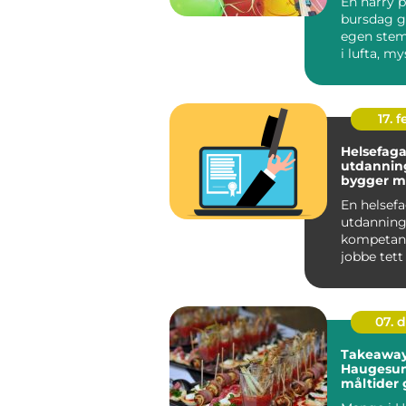
En harry p
bursdag gi
egen stem
i lufta, my
rundt hve
føl...
17. f
Helsefaga
utdanning sl
bygger m
trygg karr
En helsef
utdanning
kompetans
jobbe tett
menneske
trenger hje
07. 
Takeaway
Haugesun
måltider 