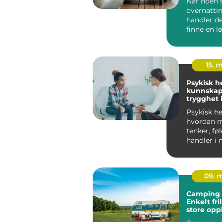
Når noen s
overnattin
handler d
finne en 
både er pra
15. 
Psykisk h
kunnskap
trygghet 
hverdage
Psykisk he
hvordan 
tenker, fø
handler i
hverdagen
un...
09. 
Camping 
Enkelt fri
store opp