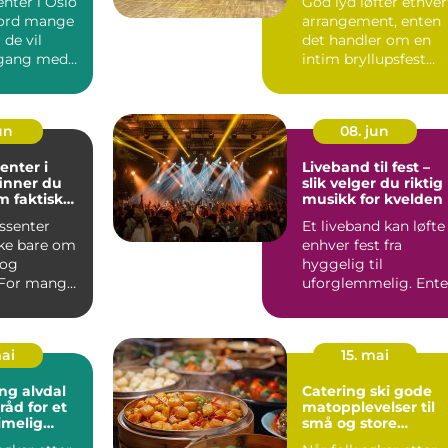
nter i Oslo
God lyd løfter ethver
eord mange
arrangement, enten
 de vil
det handler om en
gang med
intim bryllupsfest
..
eller en stor utekons..
jun
08. jun
enter i
Liveband til fest –
 finner du
slik velger du riktig
m faktisk
musikk for kvelden
ssenter
Et liveband kan løfte
kke bare om
enhver fest fra
 og
hyggelig til
 For mange i
uforglemmelig. Ent
nteret et
det dreier seg om
bry...
mai
15. mai
ng alvdal
Catering ski gode
råd for et
matopplevelser til
imelig
små og store
anledninger