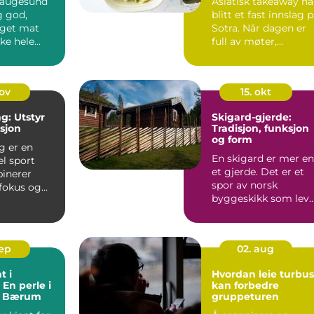
Haugesund
Asiatisk takeaway ha
g god,
blitt et fast innslag 
get mat
Sotra. Når dagen er
ke hele
full av møter,...
gen p&ari...
nov
15. okt
g: Utstyr
Skigard-gjerde:
ksjon
Tradisjon, funksjon
og form
g er en
En skigard er mer e
l sport
et gjerde. Det er et
inerer
spor av norsk
 fokus og
byggeskikk som leve
tyr. Enten du
videre i dag. Formen
e...
sep
02. aug
t i
Hvordan leie turbus
 En perle i
kan forbedre
av Bærum
gruppeturen