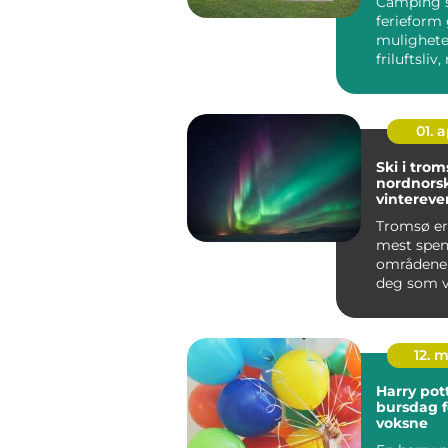
Camping
ferieform
muligheter
friluftsliv
og nære na
01. 
Ski i trom
nordnors
vintereven
arktiske 
Tromsø er
mest spe
områdene 
deg som v
kombinere
rolig friluf.
12. 
Harry pot
bursdag f
voksne