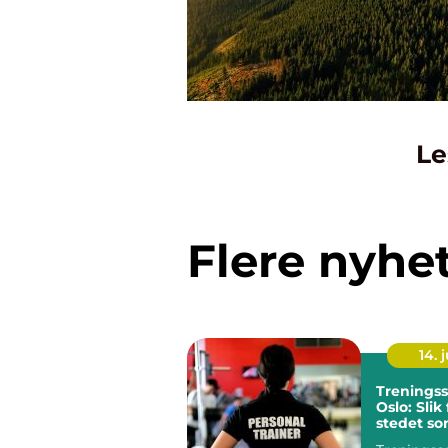
Le
Flere nyhe
14. j
Treningss
Oslo: Slik
stedet so
for deg