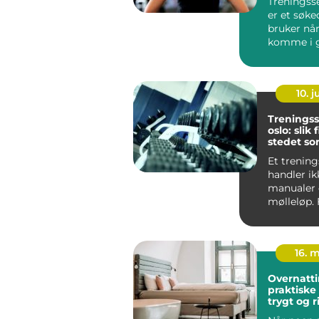
Treningsse
er et søk
bruker når
komme i 
mer aktiv .
10. 
Treningss
oslo: slik
stedet so
blir brukt
Et trening
handler i
manualer
mølleløp.
Oslo er se
fast ho...
16. 
Overnatti
praktiske 
trygt og r
opphold