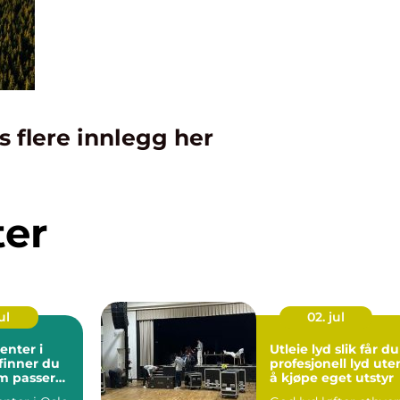
s flere innlegg her
ter
ul
02. jul
enter i
Utleie lyd slik får du
 finner du
profesjonell lyd ute
m passer
å kjøpe eget utstyr