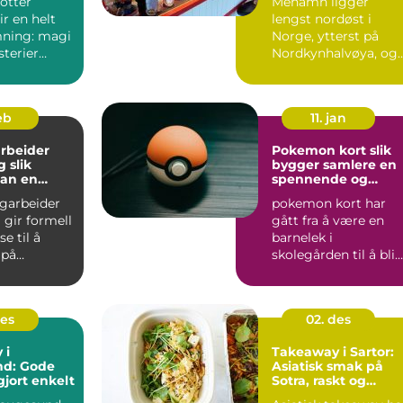
otter
Mehamn ligger
r en helt
lengst nordøst i
ning: magi
Norge, ytterst på
sterier
Nordkynhalvøya, og
rt hjørne og
kaller seg ofte
verdens nordligs...
eb
11. jan
rbeider
Pokemon kort slik
ik
bygger samlere en
an en
spennende og
iere i helse
verdifull samling
agarbeider
pokemon kort har
 gir formell
gått fra å være en
e til å
barnelek i
 på
skolegården til å bli
r som
en seriøs hobby for
lp...
samlere i a...
des
02. des
 i
Takeaway i Sartor:
d: Gode
Asiatisk smak på
gjort enkelt
Sotra, raskt og
enkelt