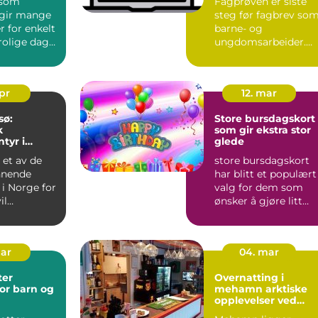
 som
Fagprøven er siste
 gir mange
steg før fagbrev so
 for enkelt
barne- og
, rolige dager
ungdomsarbeider.
turo...
For mange er dette
både spennende...
apr
12. mar
sø:
Store bursdagskort
k
som gir ekstra stor
tyr i
glede
omgivelser
 et av de
store bursdagskort
nnende
har blitt et populært
i Norge for
valg for dem som
il
ønsker å gjøre litt
 toppturer,
mer ut av en
..
bursdagsh...
mar
04. mar
ter
Overnatting i
or barn og
mehamn arktiske
opplevelser ved
verdens ende