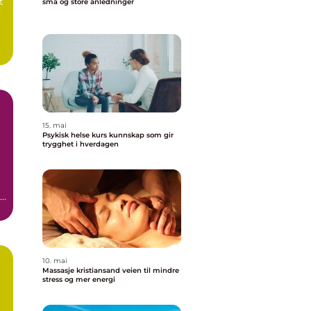
t
små og store anledninger
.
15. mai
Psykisk helse kurs kunnskap som gir
trygghet i hverdagen
en
10. mai
Massasje kristiansand veien til mindre
stress og mer energi