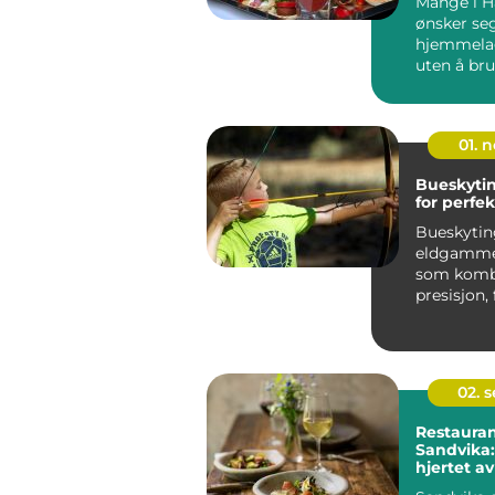
Mange i 
ønsker se
hjemmela
uten å bru
ettermidda
01. 
Bueskytin
for perfe
Bueskytin
eldgamme
som komb
presisjon,
riktig uts
er en er...
02. 
Restauran
Sandvika:
hjertet 