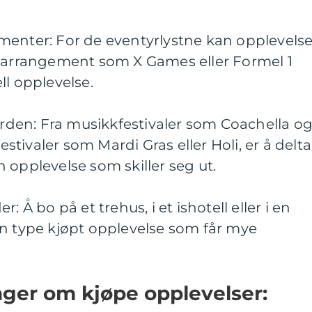
menter: For de eventyrlystne kan opplevels
tsarrangement som X Games eller Formel 1
ll opplevelse.
verden: Fra musikkfestivaler som Coachella o
festivaler som Mardi Gras eller Holi, er å delta
 opplevelse som skiller seg ut.
: Å bo på et trehus, i et ishotell eller i en
en type kjøpt opplevelse som får mye
nger om kjøpe opplevelser: