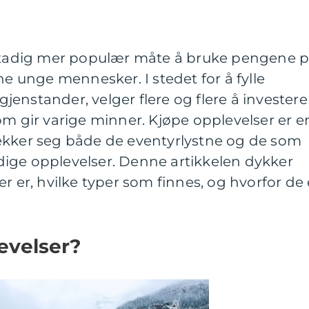
 stadig mer populær måte å bruke pengene p
ne unge mennesker. I stedet for å fylle
enstander, velger flere og flere å investere 
om gir varige minner. Kjøpe opplevelser er e
ekker seg både de eventyrlystne og de som
ige opplevelser. Denne artikkelen dykker
r er, hvilke typer som finnes, og hvorfor de 
evelser?