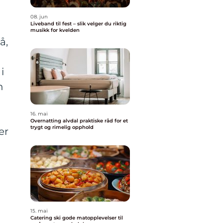
08. jun
Liveband til fest – slik velger du riktig
musikk for kvelden
å,
i
n
16. mai
Overnatting alvdal praktiske råd for et
trygt og rimelig opphold
er
15. mai
Catering ski gode matopplevelser til