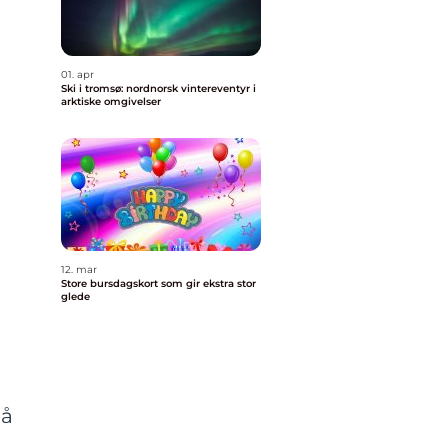
01. apr
Ski i tromsø: nordnorsk vintereventyr i
arktiske omgivelser
12. mar
Store bursdagskort som gir ekstra stor
glede
 å