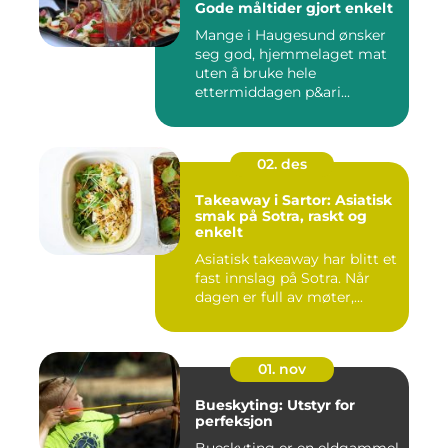
Gode måltider gjort enkelt
Mange i Haugesund ønsker
seg god, hjemmelaget mat
uten å bruke hele
ettermiddagen p&ari...
02. des
Takeaway i Sartor: Asiatisk
smak på Sotra, raskt og
enkelt
Asiatisk takeaway har blitt et
fast innslag på Sotra. Når
dagen er full av møter,...
01. nov
Bueskyting: Utstyr for
perfeksjon