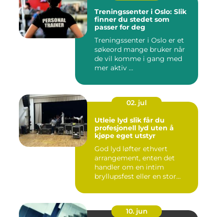
Treningssenter i Oslo: Slik
finner du stedet som
passer for deg
Treningssenter i Oslo er et
søkeord mange bruker når
de vil komme i gang med
mer aktiv ...
02. jul
Utleie lyd slik får du
profesjonell lyd uten å
kjøpe eget utstyr
God lyd løfter ethvert
arrangement, enten det
handler om en intim
bryllupsfest eller en stor
utekons...
10. jun