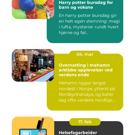
Harry potter bursdag for
barn og voksne
En harry potter bursdag gir
en helt egen stemning: magi
i lufta, mysterier rundt hvert
hjørne og føl...
04. mar
Overnatting i mehamn
arktiske opplevelser ved
verdens ende
Mehamn ligger lengst
nordøst i Norge, ytterst på
Nordkynhalvøya, og kaller
seg ofte verdens nordligs...
17. feb
Helsefagarbeider