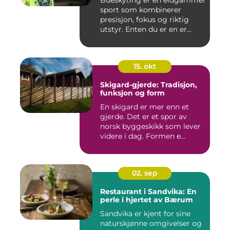
Bueskyting er en eldgammel
sport som kombinerer
presisjon, fokus og riktig
utstyr. Enten du er en er...
15. okt
Skigard-gjerde: Tradisjon,
funksjon og form
En skigard er mer enn et
gjerde. Det er et spor av
norsk byggeskikk som lever
videre i dag. Formen e...
02. sep
Restaurant i Sandvika: En
perle i hjertet av Bærum
Sandvika er kjent for sine
naturskjønne omgivelser og