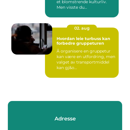
et blomstrende kulturliv.
Men visste du...
02. aug
Hvordan leie turbuss kan
forbedre gruppeturen
Å organisere en gruppetur
kan være en utfordring, men
valget av transportmiddel
kan gj&o...
Adresse