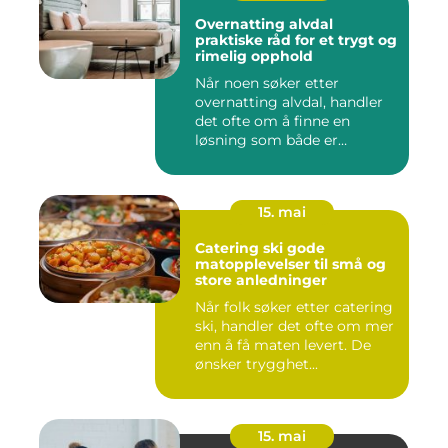
Overnatting alvdal
praktiske råd for et trygt og
rimelig opphold
Når noen søker etter
overnatting alvdal, handler
det ofte om å finne en
løsning som både er
praktisk...
15. mai
Catering ski gode
matopplevelser til små og
store anledninger
Når folk søker etter catering
ski, handler det ofte om mer
enn å få maten levert. De
ønsker trygghet...
15. mai