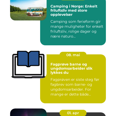
Camping i Norge: Enkelt
friluftsliv med store
opplevelser
Camping som ferieform gir
mange muligheter for enkelt
friluftsliv, rolige dager og
nære naturo...
08. mai
Fagprøve barne og
ungdomsarbeider slik
lykkes du
Fagprøven er siste steg før
fagbrev som barne- og
ungdomsarbeider. For
mange er dette både
spennende...
01. apr