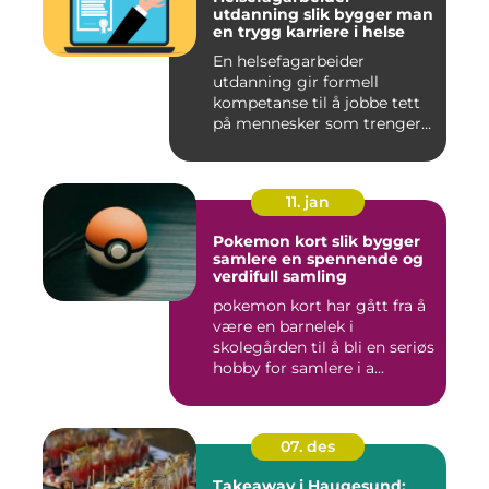
utdanning slik bygger man
en trygg karriere i helse
En helsefagarbeider
utdanning gir formell
kompetanse til å jobbe tett
på mennesker som trenger
hjelp...
11. jan
Pokemon kort slik bygger
samlere en spennende og
verdifull samling
pokemon kort har gått fra å
være en barnelek i
skolegården til å bli en seriøs
hobby for samlere i a...
07. des
Takeaway i Haugesund: