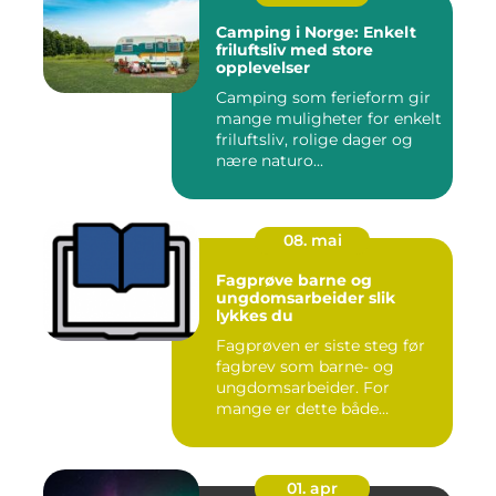
Camping i Norge: Enkelt
friluftsliv med store
opplevelser
Camping som ferieform gir
mange muligheter for enkelt
friluftsliv, rolige dager og
nære naturo...
08. mai
Fagprøve barne og
ungdomsarbeider slik
lykkes du
Fagprøven er siste steg før
fagbrev som barne- og
ungdomsarbeider. For
mange er dette både
spennende...
01. apr