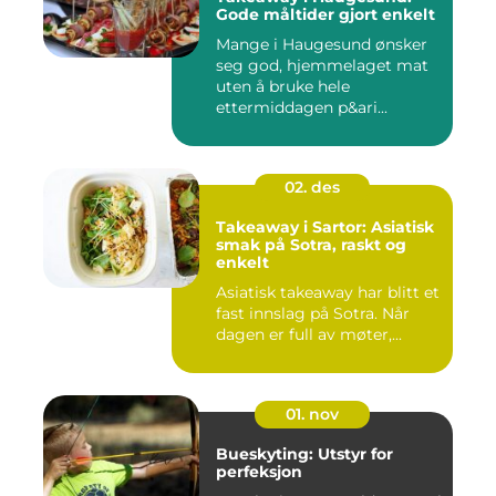
Gode måltider gjort enkelt
Mange i Haugesund ønsker
seg god, hjemmelaget mat
uten å bruke hele
ettermiddagen p&ari...
02. des
Takeaway i Sartor: Asiatisk
smak på Sotra, raskt og
enkelt
Asiatisk takeaway har blitt et
fast innslag på Sotra. Når
dagen er full av møter,...
01. nov
Bueskyting: Utstyr for
perfeksjon