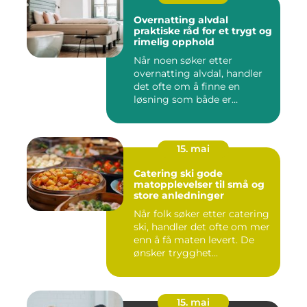
Overnatting alvdal
praktiske råd for et trygt og
rimelig opphold
Når noen søker etter
overnatting alvdal, handler
det ofte om å finne en
løsning som både er
praktisk...
15. mai
Catering ski gode
matopplevelser til små og
store anledninger
Når folk søker etter catering
ski, handler det ofte om mer
enn å få maten levert. De
ønsker trygghet...
15. mai