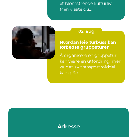
et blomstrende kulturliv.
Men visste du...
02. aug
Hvordan leie turbuss kan
forbedre gruppeturen
Å organisere en gruppetur
kan være en utfordring, men
valget av transportmiddel
kan gj&o...
Adresse