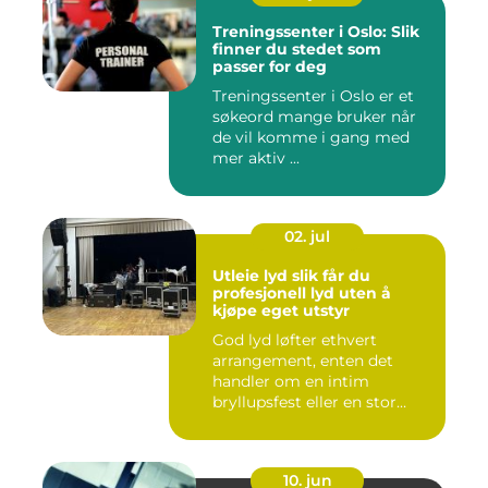
Treningssenter i Oslo: Slik
finner du stedet som
passer for deg
Treningssenter i Oslo er et
søkeord mange bruker når
de vil komme i gang med
mer aktiv ...
02. jul
Utleie lyd slik får du
profesjonell lyd uten å
kjøpe eget utstyr
God lyd løfter ethvert
arrangement, enten det
handler om en intim
bryllupsfest eller en stor
utekons...
10. jun