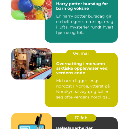
Harry potter bursdag for
barn og voksne
En harry potter bursdag gir
en helt egen stemning: magi
i lufta, mysterier rundt hvert
hjørne og føl...
04. mar
Overnatting i mehamn
arktiske opplevelser ved
verdens ende
Mehamn ligger lengst
nordøst i Norge, ytterst på
Nordkynhalvøya, og kaller
seg ofte verdens nordligs...
17. feb
Helsefagarbeider