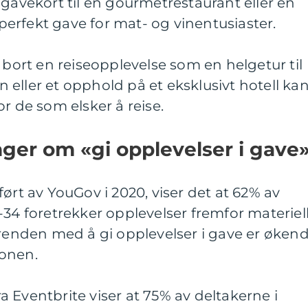
 gavekort til en gourmetrestaurant eller en
erfekt gave for mat- og vinentusiaster.
 bort en reiseopplevelse som en helgetur til
eller et opphold på et eksklusivt hotell ka
r de som elsker å reise.
nger om «gi opplevelser i gave
ørt av YouGov i 2020, viser det at 62% av
-34 foretrekker opplevelser fremfor materiel
trenden med å gi opplevelser i gave er øken
jonen.
 Eventbrite viser at 75% av deltakerne i