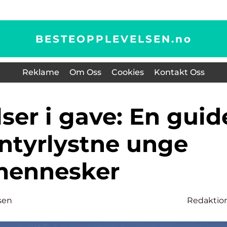
BESTEOPPLEVELSEN.
no
Reklame
Om Oss
Cookies
Kontakt Oss
entyrlystne unge
ennesker
sen
Redaktio