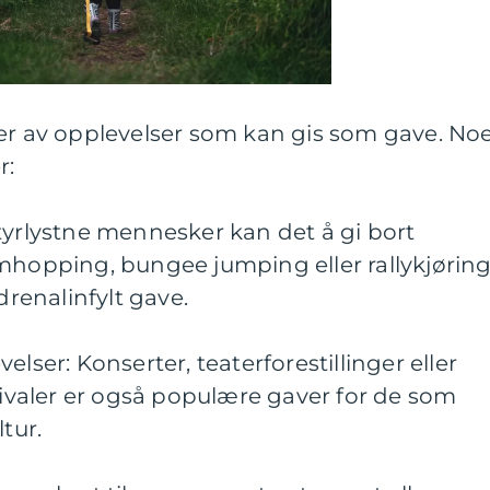
ter av opplevelser som kan gis som gave. No
r:
tyrlystne mennesker kan det å gi bort
rmhopping, bungee jumping eller rallykjørin
enalinfylt gave.
elser: Konserter, teaterforestillinger eller
stivaler er også populære gaver for de som
tur.