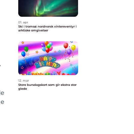
01. apr
Ski i tromsø: nordnorsk vintereventyr i
arktiske omgivelser
n
»
12. mar
Store bursdagskort som gir ekstra stor
glede
le
de