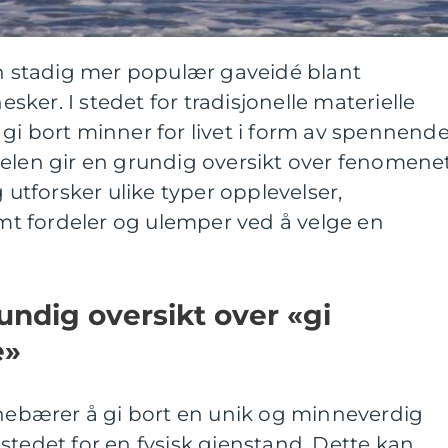
en stadig mer populær gaveidé blant
ker. I stedet for tradisjonelle materielle
gi bort minner for livet i form av spennend
kelen gir en grundig oversikt over fenomene
g utforsker ulike typer opplevelser,
samt fordeler og ulemper ved å velge en
undig oversikt over «gi
e»
nnebærer å gi bort en unik og minneverdig
stedet for en fysisk gjenstand. Dette kan