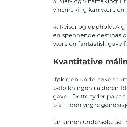
3. Mat- og vinsmaking: Et
vinsmaking kan være en p
4. Reiser og opphold: Å gi
en spennende destinasjon 
være en fantastisk gave fo
Kvantitative måli
Ifølge en undersøkelse utf
befolkningen i alderen 18
gaver. Dette tyder på at 
blant den yngre generas
En annen undersøkelse fra