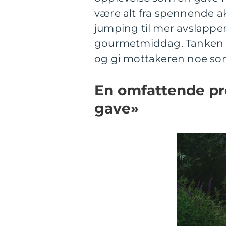
være alt fra spennende a
jumping til mer avslappe
gourmetmiddag. Tanken ba
og gi mottakeren noe som 
En omfattende pre
gave»