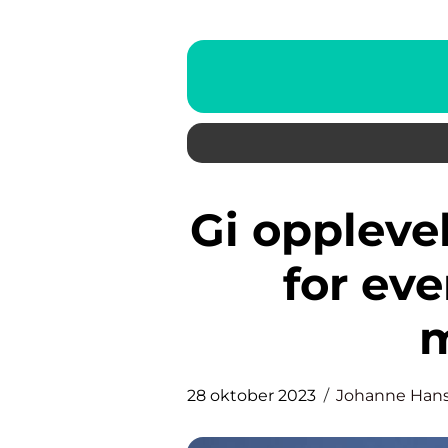
Gi opplevelser i gave: En guide
for ev
m
28 oktober 2023
Johanne Han