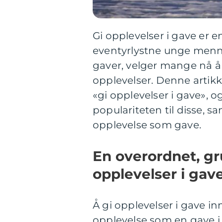
Gi opplevelser i gave er 
eventyrlystne unge mennes
gaver, velger mange nå å 
opplevelser. Denne artik
«gi opplevelser i gave», o
populariteten til disse, 
opplevelse som gave.
En overordnet, gr
opplevelser i gav
Å gi opplevelser i gave i
opplevelse som en gave i 