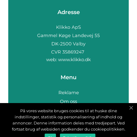
Adresse
web:
www.klikko.dk
Menu
Reklame
Om oss
Cookies
På vores website bruges cookies til at huske dine
indstillinger, statistik og personalisering af indhold og
Kontakt Oss
annoncer. Denne information deles med tredjepart. Ved
Sitemap
fortsat brug af websiden godkender du cookiepolitikken.