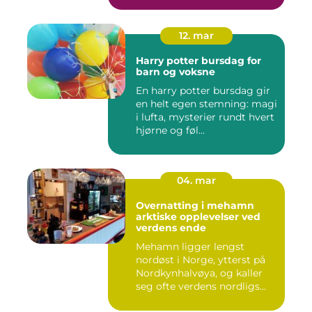
12. mar
Harry potter bursdag for
barn og voksne
En harry potter bursdag gir
en helt egen stemning: magi
i lufta, mysterier rundt hvert
hjørne og føl...
04. mar
Overnatting i mehamn
arktiske opplevelser ved
verdens ende
Mehamn ligger lengst
nordøst i Norge, ytterst på
Nordkynhalvøya, og kaller
seg ofte verdens nordligs...