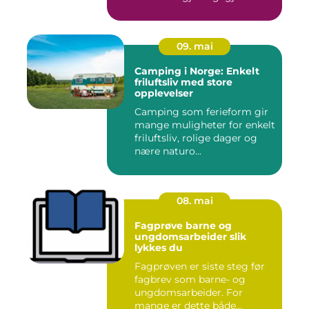
09. mai
Camping i Norge: Enkelt
friluftsliv med store
opplevelser
Camping som ferieform gir
mange muligheter for enkelt
friluftsliv, rolige dager og
nære naturo...
08. mai
Fagprøve barne og
ungdomsarbeider slik
lykkes du
Fagprøven er siste steg før
fagbrev som barne- og
ungdomsarbeider. For
mange er dette både