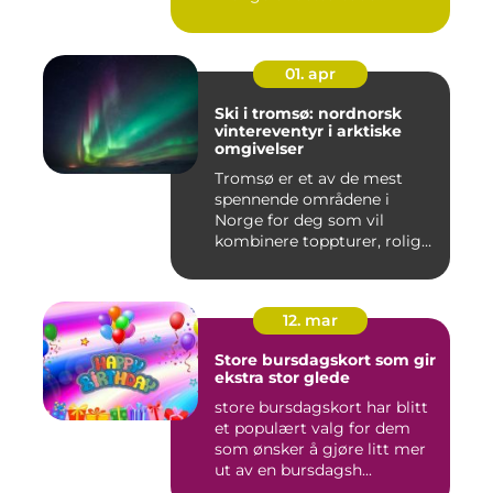
spennende...
01. apr
Ski i tromsø: nordnorsk
vintereventyr i arktiske
omgivelser
Tromsø er et av de mest
spennende områdene i
Norge for deg som vil
kombinere toppturer, rolig
friluf...
12. mar
Store bursdagskort som gir
ekstra stor glede
store bursdagskort har blitt
et populært valg for dem
som ønsker å gjøre litt mer
ut av en bursdagsh...