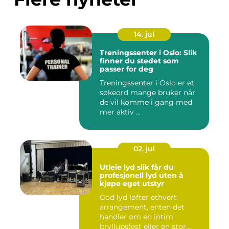
14. jul
Treningssenter i Oslo: Slik
finner du stedet som
passer for deg
Treningssenter i Oslo er et
søkeord mange bruker når
de vil komme i gang med
mer aktiv ...
02. jul
Utleie lyd slik får du
profesjonell lyd uten å
kjøpe eget utstyr
God lyd løfter ethvert
arrangement, enten det
handler om en intim
bryllupsfest eller en stor