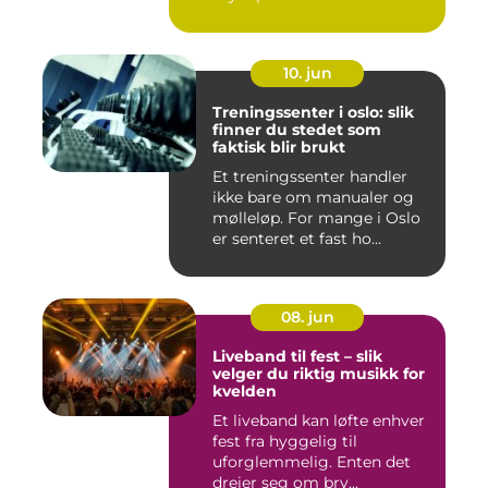
utekons...
10. jun
Treningssenter i oslo: slik
finner du stedet som
faktisk blir brukt
Et treningssenter handler
ikke bare om manualer og
mølleløp. For mange i Oslo
er senteret et fast ho...
08. jun
Liveband til fest – slik
velger du riktig musikk for
kvelden
Et liveband kan løfte enhver
fest fra hyggelig til
uforglemmelig. Enten det
dreier seg om bry...