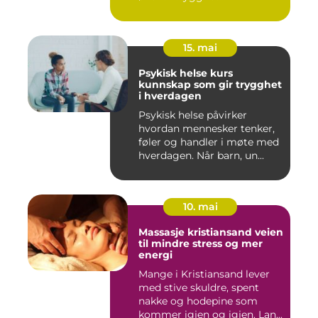
15. mai
Psykisk helse kurs
kunnskap som gir trygghet
i hverdagen
Psykisk helse påvirker
hvordan mennesker tenker,
føler og handler i møte med
hverdagen. Når barn, un...
10. mai
Massasje kristiansand veien
til mindre stress og mer
energi
Mange i Kristiansand lever
med stive skuldre, spent
nakke og hodepine som
kommer igjen og igjen. Lan...