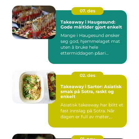
07. des
Takeaway i Haugesund:
Gode måltider gjort enkelt
Mange i Haugesund ønsker
seg god, hjemmelaget mat
uten å bruke hele
ettermiddagen p&ari...
02. des
Takeaway i Sartor: Asiatisk
smak på Sotra, raskt og
enkelt
Asiatisk takeaway har blitt et
fast innslag på Sotra. Når
dagen er full av møter,...