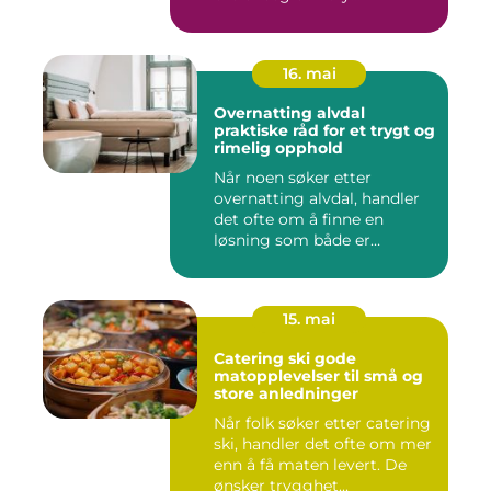
16. mai
Overnatting alvdal
praktiske råd for et trygt og
rimelig opphold
Når noen søker etter
overnatting alvdal, handler
det ofte om å finne en
løsning som både er
praktisk...
15. mai
Catering ski gode
matopplevelser til små og
store anledninger
Når folk søker etter catering
ski, handler det ofte om mer
enn å få maten levert. De
ønsker trygghet...