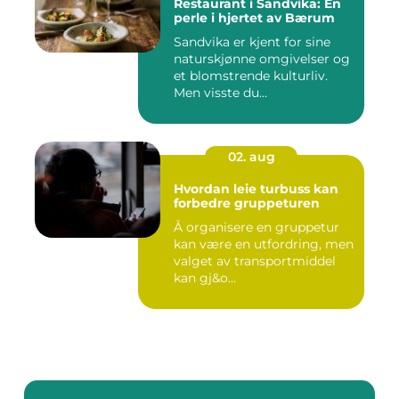
Restaurant i Sandvika: En
perle i hjertet av Bærum
Sandvika er kjent for sine
naturskjønne omgivelser og
et blomstrende kulturliv.
Men visste du...
02. aug
Hvordan leie turbuss kan
forbedre gruppeturen
Å organisere en gruppetur
kan være en utfordring, men
valget av transportmiddel
kan gj&o...