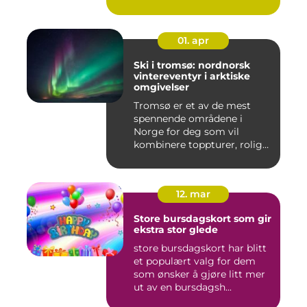
spennende...
01. apr
Ski i tromsø: nordnorsk
vintereventyr i arktiske
omgivelser
Tromsø er et av de mest
spennende områdene i
Norge for deg som vil
kombinere toppturer, rolig
friluf...
12. mar
Store bursdagskort som gir
ekstra stor glede
store bursdagskort har blitt
et populært valg for dem
som ønsker å gjøre litt mer
ut av en bursdagsh...