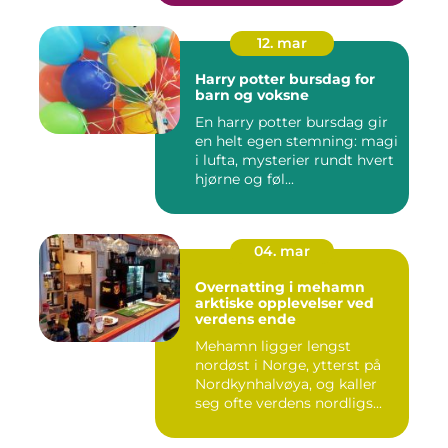
12. mar
Harry potter bursdag for
barn og voksne
En harry potter bursdag gir
en helt egen stemning: magi
i lufta, mysterier rundt hvert
hjørne og føl...
04. mar
Overnatting i mehamn
arktiske opplevelser ved
verdens ende
Mehamn ligger lengst
nordøst i Norge, ytterst på
Nordkynhalvøya, og kaller
seg ofte verdens nordligs...