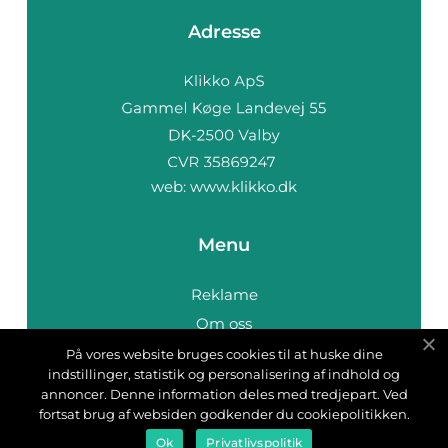
Adresse
web:
www.klikko.dk
Menu
Reklame
Om oss
Cookies
På vores website bruges cookies til at huske dine
indstillinger, statistik og personalisering af indhold og
Kontakt Oss
annoncer. Denne information deles med tredjepart. Ved
Sitemap
fortsat brug af websiden godkender du cookiepolitikken.
Ok
Privatlivspolitik