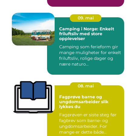
09. mai
Camping i Norge: Enkelt
friluftsliv med store
opplevelser
Camping som ferieform gir
mange muligheter for enkelt
friluftsliv, rolige dager og
nære naturo...
08. mai
Fagprøve barne og
ungdomsarbeider slik
lykkes du
Fagprøven er siste steg før
fagbrev som barne- og
ungdomsarbeider. For
mange er dette både