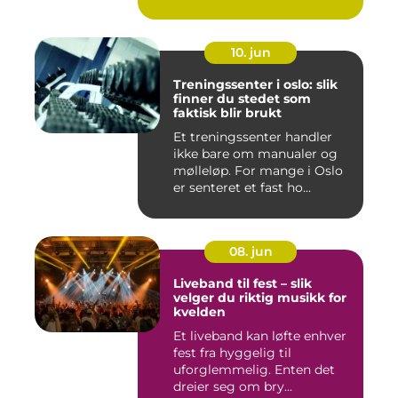
utekons...
10. jun
Treningssenter i oslo: slik
finner du stedet som
faktisk blir brukt
Et treningssenter handler
ikke bare om manualer og
mølleløp. For mange i Oslo
er senteret et fast ho...
08. jun
Liveband til fest – slik
velger du riktig musikk for
kvelden
Et liveband kan løfte enhver
fest fra hyggelig til
uforglemmelig. Enten det
dreier seg om bry...