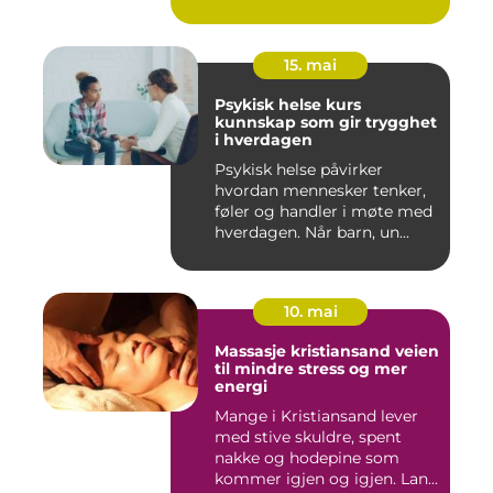
15. mai
Psykisk helse kurs
kunnskap som gir trygghet
i hverdagen
Psykisk helse påvirker
hvordan mennesker tenker,
føler og handler i møte med
hverdagen. Når barn, un...
10. mai
Massasje kristiansand veien
til mindre stress og mer
energi
Mange i Kristiansand lever
med stive skuldre, spent
nakke og hodepine som
kommer igjen og igjen. Lan...