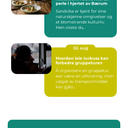
perle i hjertet av Bærum
Sandvika er kjent for sine
naturskjønne omgivelser og
et blomstrende kulturliv.
Men visste du...
02. aug
Hvordan leie turbuss kan
forbedre gruppeturen
Å organisere en gruppetur
kan være en utfordring, men
valget av transportmiddel
kan gj&o...