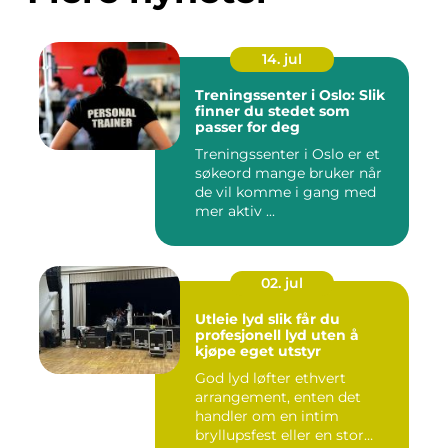
14. jul
Treningssenter i Oslo: Slik
finner du stedet som
passer for deg
Treningssenter i Oslo er et
søkeord mange bruker når
de vil komme i gang med
mer aktiv ...
02. jul
Utleie lyd slik får du
profesjonell lyd uten å
kjøpe eget utstyr
God lyd løfter ethvert
arrangement, enten det
handler om en intim
bryllupsfest eller en stor