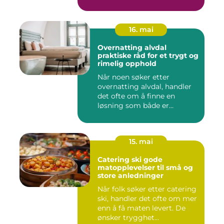
16. mai
Overnatting alvdal
praktiske råd for et trygt og
rimelig opphold
Når noen søker etter
overnatting alvdal, handler
det ofte om å finne en
løsning som både er
praktisk...
15. mai
Catering ski gode
matopplevelser til små og
store anledninger
Når folk søker etter catering
ski, handler det ofte om mer
enn å få maten levert. De
ønsker trygghet...