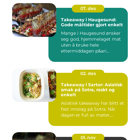
07. des
Takeaway i Haugesund:
Gode måltider gjort enkelt
Mange i Haugesund ønsker
seg god, hjemmelaget mat
uten å bruke hele
ettermiddagen p&ari...
02. des
Takeaway i Sartor: Asiatisk
smak på Sotra, raskt og
enkelt
Asiatisk takeaway har blitt et
fast innslag på Sotra. Når
dagen er full av møter,...
01. nov