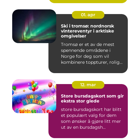
01. apr
Ski i tromsø: nordnorsk
vintereventyr i arktiske
omgivelser
Tromsø er et av de mest
spennende områdene i
Norge for deg som vil
kombinere toppturer, rolig
friluf...
12. mar
Store bursdagskort som gir
ekstra stor glede
store bursdagskort har blitt
et populært valg for dem
som ønsker å gjøre litt mer
ut av en bursdagsh...