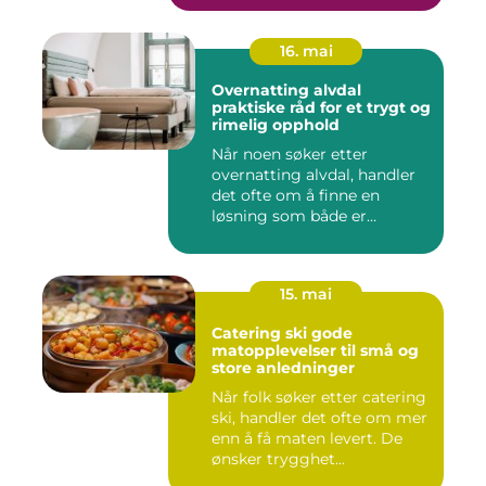
16. mai
Overnatting alvdal
praktiske råd for et trygt og
rimelig opphold
Når noen søker etter
overnatting alvdal, handler
det ofte om å finne en
løsning som både er
praktisk...
15. mai
Catering ski gode
matopplevelser til små og
store anledninger
Når folk søker etter catering
ski, handler det ofte om mer
enn å få maten levert. De
ønsker trygghet...