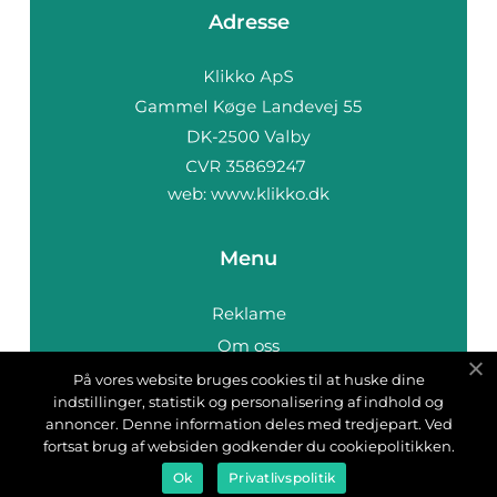
Adresse
web:
www.klikko.dk
Menu
Reklame
Om oss
Cookies
På vores website bruges cookies til at huske dine
indstillinger, statistik og personalisering af indhold og
Kontakt Oss
annoncer. Denne information deles med tredjepart. Ved
Sitemap
fortsat brug af websiden godkender du cookiepolitikken.
Ok
Privatlivspolitik