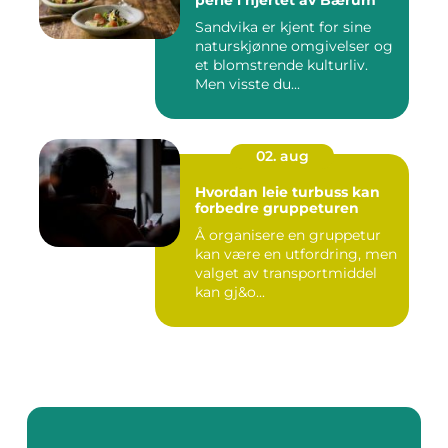
perle i hjertet av Bærum
Sandvika er kjent for sine
naturskjønne omgivelser og
et blomstrende kulturliv.
Men visste du...
02. aug
Hvordan leie turbuss kan
forbedre gruppeturen
Å organisere en gruppetur
kan være en utfordring, men
valget av transportmiddel
kan gj&o...