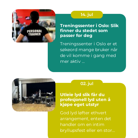
14. jul
Treningssenter i Oslo: Slik
finner du stedet som
passer for deg
Treningssenter i Oslo er et
søkeord mange bruker når
de vil komme i gang med
mer aktiv ...
02. jul
Utleie lyd slik får du
profesjonell lyd uten å
kjøpe eget utstyr
God lyd løfter ethvert
arrangement, enten det
handler om en intim
bryllupsfest eller en stor
utekons...