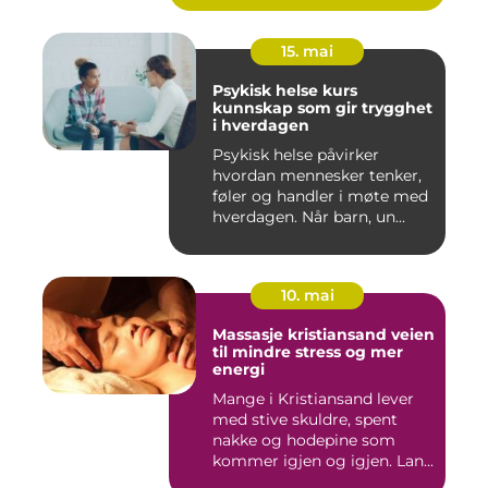
15. mai
Psykisk helse kurs
kunnskap som gir trygghet
i hverdagen
Psykisk helse påvirker
hvordan mennesker tenker,
føler og handler i møte med
hverdagen. Når barn, un...
10. mai
Massasje kristiansand veien
til mindre stress og mer
energi
Mange i Kristiansand lever
med stive skuldre, spent
nakke og hodepine som
kommer igjen og igjen. Lan...