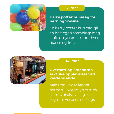
12. mar
Harry potter bursdag for
barn og voksne
En harry potter bursdag gir
en helt egen stemning: magi
i lufta, mysterier rundt hvert
hjørne og føl...
04. mar
Overnatting i mehamn
arktiske opplevelser ved
verdens ende
Mehamn ligger lengst
nordøst i Norge, ytterst på
Nordkynhalvøya, og kaller
seg ofte verdens nordligs...