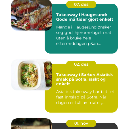
07. des
Takeaway i Haugesund:
Gode måltider gjort enkelt
Mange i Haugesund ønsker
seg god, hjemmelaget mat
uten å bruke hele
ettermiddagen p&ari...
02. des
Takeaway i Sartor: Asiatisk
smak på Sotra, raskt og
enkelt
Asiatisk takeaway har blitt et
fast innslag på Sotra. Når
dagen er full av møter,...
01. nov