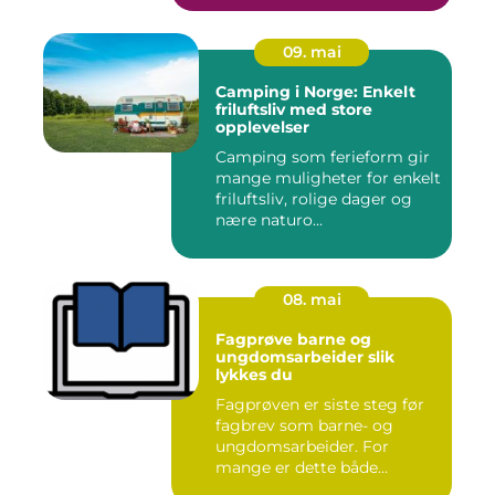
09. mai
Camping i Norge: Enkelt
friluftsliv med store
opplevelser
Camping som ferieform gir
mange muligheter for enkelt
friluftsliv, rolige dager og
nære naturo...
08. mai
Fagprøve barne og
ungdomsarbeider slik
lykkes du
Fagprøven er siste steg før
fagbrev som barne- og
ungdomsarbeider. For
mange er dette både
spennende...