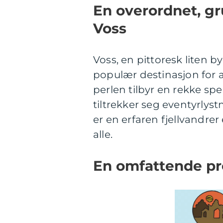
En overordnet, gru
Voss
Voss, en pittoresk liten b
populær destinasjon for a
perlen tilbyr en rekke spe
tiltrekker seg eventyrly
er en erfaren fjellvandrer
alle.
En omfattende pre