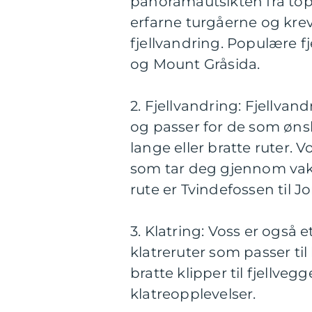
panoramautsikten fra topp
erfarne turgåerne og krev
fjellvandring. Populære f
og Mount Gråsida.
2. Fjellvandring: Fjellvand
og passer for de som ønsk
lange eller bratte ruter. 
som tar deg gjennom vakr
rute er Tvindefossen til J
3. Klatring: Voss er også e
klatreruter som passer ti
bratte klipper til fjellve
klatreopplevelser.