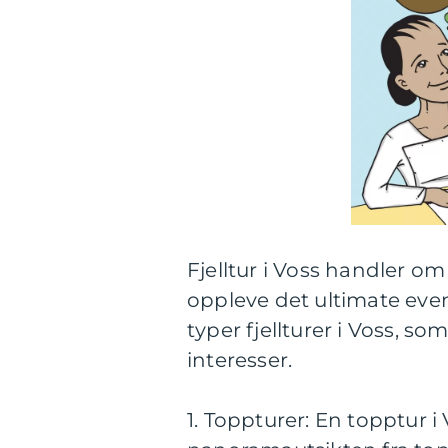
Fjelltur i Voss handler o
oppleve det ultimate event
typer fjellturer i Voss, so
interesser.
1. Toppturer: En topptur i