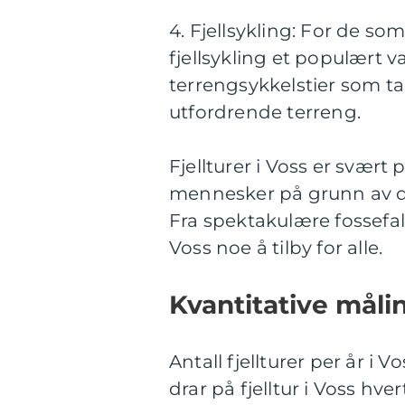
4. Fjellsykling: For de som
fjellsykling et populært v
terrengsykkelstier som t
utfordrende terreng.
Fjellturer i Voss er svær
mennesker på grunn av de
Fra spektakulære fossefall
Voss noe å tilby for alle.
Kvantitative målin
Antall fjellturer per år i 
drar på fjelltur i Voss hve