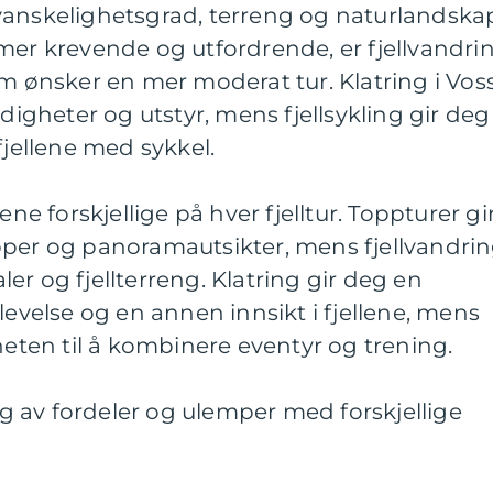
 i vanskelighetsgrad, terreng og naturlandska
mer krevende og utfordrende, er fjellvandri
om ønsker en mer moderat tur. Klatring i Vos
rdigheter og utstyr, mens fjellsykling gir deg
fjellene med sykkel.
ene forskjellige på hver fjelltur. Toppturer gi
pper og panoramautsikter, mens fjellvandri
er og fjellterreng. Klatring gir deg en
else og en annen innsikt i fjellene, mens
heten til å kombinere eventyr og trening.
 av fordeler og ulemper med forskjellige