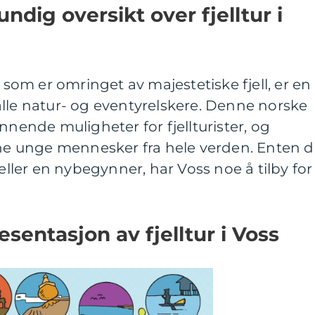
ndig oversikt over fjelltur i
y som er omringet av majestetiske fjell, er en
lle natur- og eventyrelskere. Denne norske
nnende muligheter for fjellturister, og
stne unge mennesker fra hele verden. Enten 
 eller en nybegynner, har Voss noe å tilby for
sentasjon av fjelltur i Voss