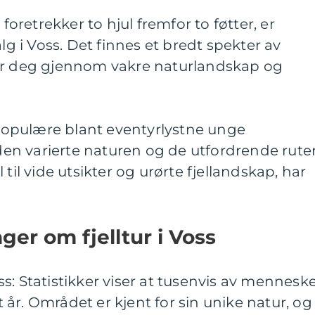
 foretrekker to hjul fremfor to føtter, er
alg i Voss. Det finnes et bredt spekter av
ar deg gjennom vakre naturlandskap og
t populære blant eventyrlystne unge
n varierte naturen og de utfordrende ruter
 til vide utsikter og urørte fjellandskap, har
ger om fjelltur i Voss
Voss: Statistikker viser at tusenvis av mennesk
rt år. Området er kjent for sin unike natur, og