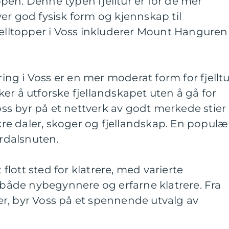
en. Denne typen fjelltur er for de mer
er god fysisk form og kjennskap til
jelltopper i Voss inkluderer Mount Hanguren
ring i Voss er en mer moderat form for fjelltu
er å utforske fjellandskapet uten å gå for
Voss byr på et nettverk av godt merkede stier
e daler, skoger og fjellandskap. En populæ
ordalsnuten.
t flott sted for klatrere, med varierte
l både nybegynnere og erfarne klatrere. Fra
gger, byr Voss på et spennende utvalg av