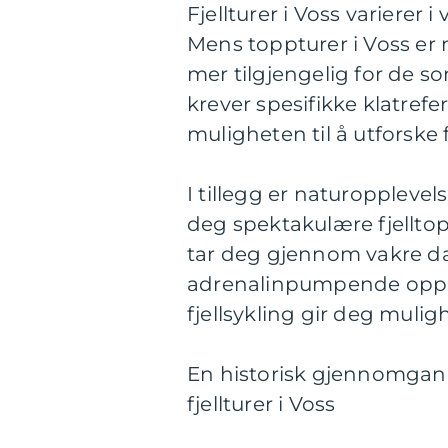
Fjellturer i Voss varierer
Mens toppturer i Voss er 
mer tilgjengelig for de s
krever spesifikke klatrefe
muligheten til å utforske 
I tillegg er naturopplevels
deg spektakulære fjellto
tar deg gjennom vakre dal
adrenalinpumpende opplev
fjellsykling gir deg mulig
En historisk gjennomgang
fjellturer i Voss