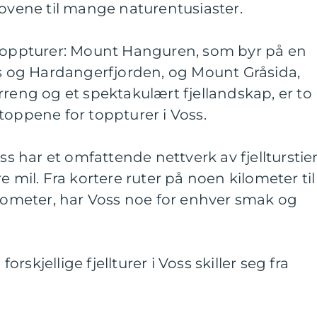
hovene til mange naturentusiaster.
 toppturer: Mount Hanguren, som byr på en
ss og Hardangerfjorden, og Mount Gråsida,
rreng og et spektakulært fjellandskap, er to
toppene for toppturer i Voss.
oss har et omfattende nettverk av fjellturstie
e mil. Fra kortere ruter på noen kilometer til
ilometer, har Voss noe for enhver smak og
skjellige fjellturer i Voss skiller seg fra