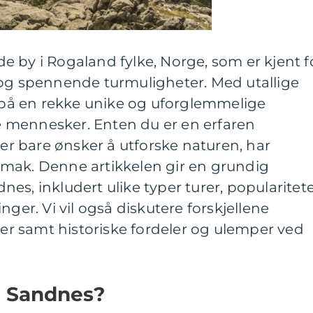
 by i Rogaland fylke, Norge, som er kjent f
 og spennende turmuligheter. Med utallige
s på en rekke unike og uforglemmelige
tne mennesker. Enten du er en erfaren
ler bare ønsker å utforske naturen, har
mak. Denne artikkelen gir en grundig
ndnes, inkludert ulike typer turer, popularitet
nger. Vi vil også diskutere forskjellene
urer samt historiske fordeler og ulemper ved
 i Sandnes?