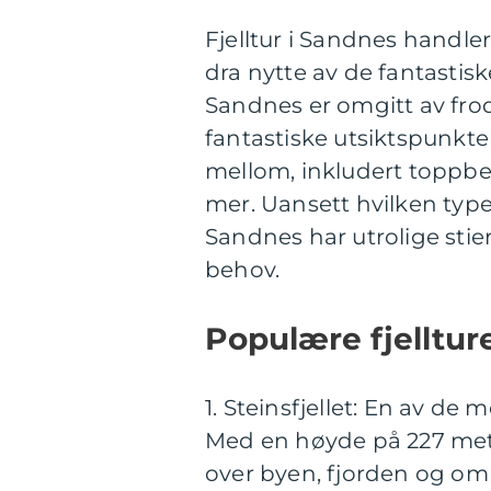
Fjelltur i Sandnes handle
dra nytte av de fantastis
Sandnes er omgitt av frod
fantastiske utsiktspunkter.
mellom, inkludert toppbes
mer. Uansett hvilken type
Sandnes har utrolige stier 
behov.
Populære fjelltur
1. Steinsfjellet: En av de 
Med en høyde på 227 meter
over byen, fjorden og om