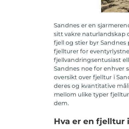
Sandnes er en sjarmerende
sitt vakre naturlandskap
fjell og stier byr Sandne
fjellturer for eventyrlys
fjellvandringsentusiast el
Sandnes noe for enhver s
oversikt over fjelltur i Sa
deres og kvantitative måli
mellom ulike typer fjellt
dem.
Hva er en fjelltur