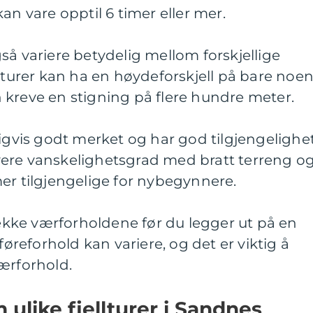
an vare opptil 6 timer eller mer.
så variere betydelig mellom forskjellige
n turer kan ha en høydeforskjell på bare noe
 kreve en stigning på flere hundre meter.
ligvis godt merket og har god tilgjengelighet
ere vanskelighetsgrad med bratt terreng o
er tilgjengelige for nybegynnere.
sjekke værforholdene før du legger ut på en
føreforhold kan variere, og det er viktig å
ærforhold.
 ulike fjellturer i Sandnes