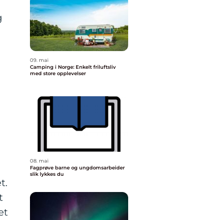
g
09. mai
Camping i Norge: Enkelt friluftsliv
med store opplevelser
08. mai
Fagprøve barne og ungdomsarbeider
slik lykkes du
t.
t
et