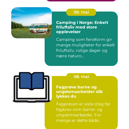
09. mai
Camping i Norge: Enkelt
friluftsliv med store
opplevelser
Camping som ferieform gir
mange muligheter for enkelt
friluftsliv, rolige dager og
nære naturo...
08. mai
Fagprøve barne og
ungdomsarbeider slik
lykkes du
Fagprøven er siste steg før
fagbrev som barne- og
ungdomsarbeider. For
mange er dette både
spennende...