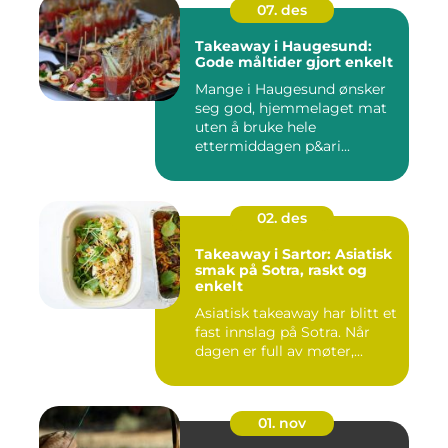
07. des
Takeaway i Haugesund:
Gode måltider gjort enkelt
Mange i Haugesund ønsker
seg god, hjemmelaget mat
uten å bruke hele
ettermiddagen p&ari...
02. des
Takeaway i Sartor: Asiatisk
smak på Sotra, raskt og
enkelt
Asiatisk takeaway har blitt et
fast innslag på Sotra. Når
dagen er full av møter,...
01. nov