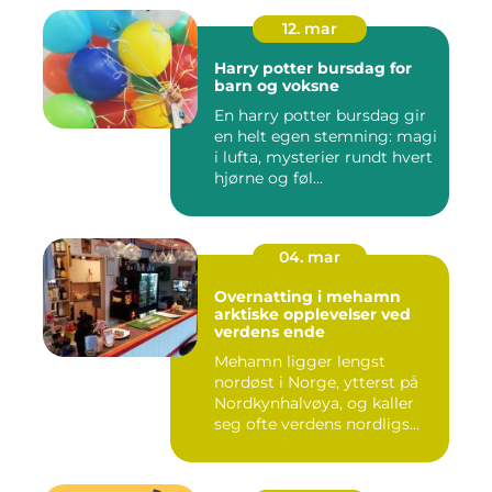
12. mar
Harry potter bursdag for
barn og voksne
En harry potter bursdag gir
en helt egen stemning: magi
i lufta, mysterier rundt hvert
hjørne og føl...
04. mar
Overnatting i mehamn
arktiske opplevelser ved
verdens ende
Mehamn ligger lengst
nordøst i Norge, ytterst på
Nordkynhalvøya, og kaller
seg ofte verdens nordligs...