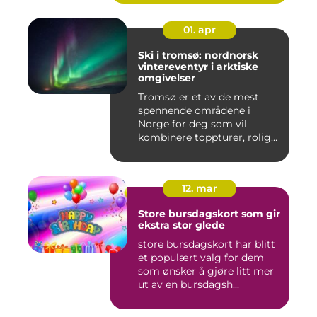
01. apr
Ski i tromsø: nordnorsk
vintereventyr i arktiske
omgivelser
Tromsø er et av de mest
spennende områdene i
Norge for deg som vil
kombinere toppturer, rolig
friluf...
12. mar
Store bursdagskort som gir
ekstra stor glede
store bursdagskort har blitt
et populært valg for dem
som ønsker å gjøre litt mer
ut av en bursdagsh...