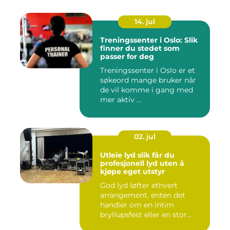
14. jul
Treningssenter i Oslo: Slik
finner du stedet som
passer for deg
Treningssenter i Oslo er et
søkeord mange bruker når
de vil komme i gang med
mer aktiv ...
02. jul
Utleie lyd slik får du
profesjonell lyd uten å
kjøpe eget utstyr
God lyd løfter ethvert
arrangement, enten det
handler om en intim
bryllupsfest eller en stor
utekons...