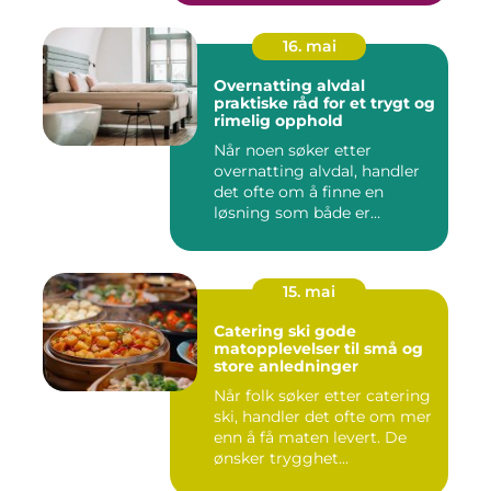
16. mai
Overnatting alvdal
praktiske råd for et trygt og
rimelig opphold
Når noen søker etter
overnatting alvdal, handler
det ofte om å finne en
løsning som både er
praktisk...
15. mai
Catering ski gode
matopplevelser til små og
store anledninger
Når folk søker etter catering
ski, handler det ofte om mer
enn å få maten levert. De
ønsker trygghet...