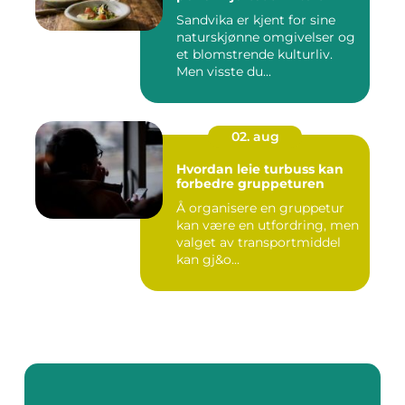
Sandvika er kjent for sine
naturskjønne omgivelser og
et blomstrende kulturliv.
Men visste du...
02. aug
Hvordan leie turbuss kan
forbedre gruppeturen
Å organisere en gruppetur
kan være en utfordring, men
valget av transportmiddel
kan gj&o...