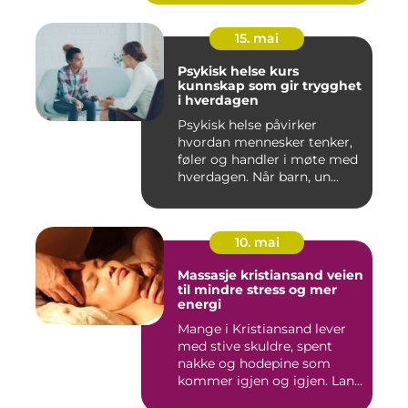
15. mai
Psykisk helse kurs
kunnskap som gir trygghet
i hverdagen
Psykisk helse påvirker
hvordan mennesker tenker,
føler og handler i møte med
hverdagen. Når barn, un...
10. mai
Massasje kristiansand veien
til mindre stress og mer
energi
Mange i Kristiansand lever
med stive skuldre, spent
nakke og hodepine som
kommer igjen og igjen. Lan...