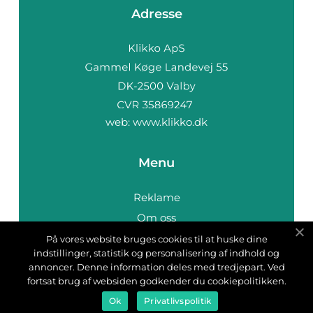
Adresse
web:
www.klikko.dk
Menu
Reklame
Om oss
Cookies
På vores website bruges cookies til at huske dine
indstillinger, statistik og personalisering af indhold og
Kontakt Oss
annoncer. Denne information deles med tredjepart. Ved
Sitemap
fortsat brug af websiden godkender du cookiepolitikken.
Ok
Privatlivspolitik