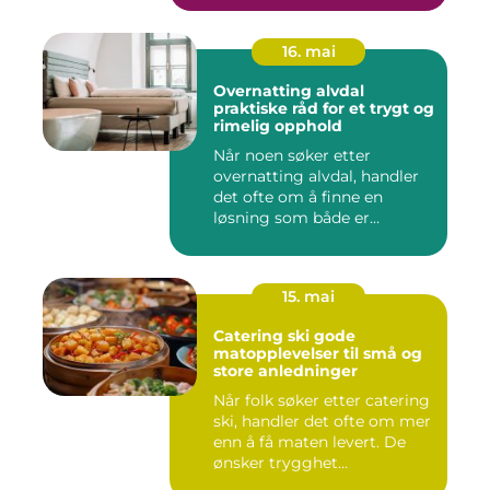
16. mai
Overnatting alvdal
praktiske råd for et trygt og
rimelig opphold
Når noen søker etter
overnatting alvdal, handler
det ofte om å finne en
løsning som både er
praktisk...
15. mai
Catering ski gode
matopplevelser til små og
store anledninger
Når folk søker etter catering
ski, handler det ofte om mer
enn å få maten levert. De
ønsker trygghet...