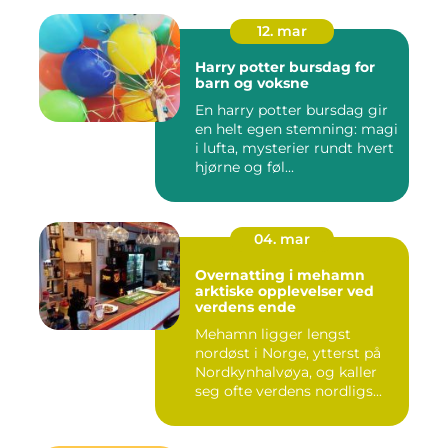
12. mar
Harry potter bursdag for
barn og voksne
En harry potter bursdag gir
en helt egen stemning: magi
i lufta, mysterier rundt hvert
hjørne og føl...
04. mar
Overnatting i mehamn
arktiske opplevelser ved
verdens ende
Mehamn ligger lengst
nordøst i Norge, ytterst på
Nordkynhalvøya, og kaller
seg ofte verdens nordligs...