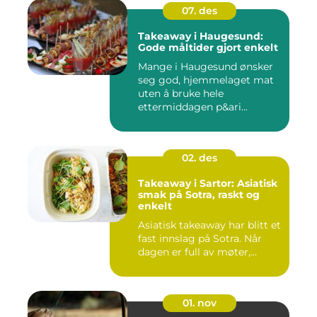
07. des
Takeaway i Haugesund:
Gode måltider gjort enkelt
Mange i Haugesund ønsker
seg god, hjemmelaget mat
uten å bruke hele
ettermiddagen p&ari...
02. des
Takeaway i Sartor: Asiatisk
smak på Sotra, raskt og
enkelt
Asiatisk takeaway har blitt et
fast innslag på Sotra. Når
dagen er full av møter,...
01. nov