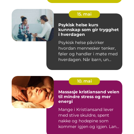
15. mai
Psykisk helse kurs
kunnskap som gir trygghet
i hverdagen
Psykisk helse påvirker
hvordan mennesker tenker,
føler og handler i møte med
hverdagen. Når barn, un...
10. mai
Massasje kristiansand veien
til mindre stress og mer
energi
Mange i Kristiansand lever
med stive skuldre, spent
nakke og hodepine som
kommer igjen og igjen. Lan...