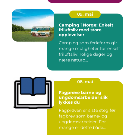
09. mai
Camping i Norge: Enkelt
friluftsliv med store
opplevelser
Camping som ferieform gir
mange muligheter for enkelt
friluftsliv, rolige dager og
nære naturo...
08. mai
Fagprøve barne og
ungdomsarbeider slik
lykkes du
Fagprøven er siste steg før
fagbrev som barne- og
ungdomsarbeider. For
mange er dette både
spennende...