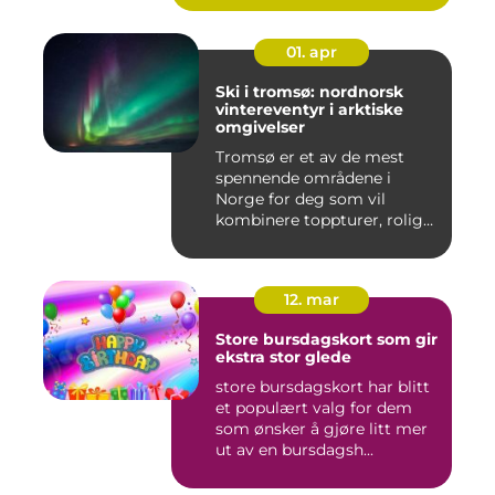
01. apr
Ski i tromsø: nordnorsk
vintereventyr i arktiske
omgivelser
Tromsø er et av de mest
spennende områdene i
Norge for deg som vil
kombinere toppturer, rolig
friluf...
12. mar
Store bursdagskort som gir
ekstra stor glede
store bursdagskort har blitt
et populært valg for dem
som ønsker å gjøre litt mer
ut av en bursdagsh...