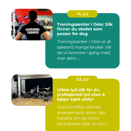
14. jul
Treningssenter i Oslo: Slik
finner du stedet som
passer for deg
Treningssenter i Oslo er et
søkeord mange bruker når
de vil komme i gang med
mer aktiv ...
02. jul
Utleie lyd slik får du
profesjonell lyd uten å
kjøpe eget utstyr
God lyd løfter ethvert
arrangement, enten det
handler om en intim
bryllupsfest eller en stor
utekons...