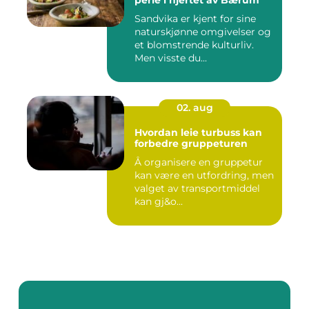
perle i hjertet av Bærum
Sandvika er kjent for sine
naturskjønne omgivelser og
et blomstrende kulturliv.
Men visste du...
02. aug
Hvordan leie turbuss kan
forbedre gruppeturen
Å organisere en gruppetur
kan være en utfordring, men
valget av transportmiddel
kan gj&o...