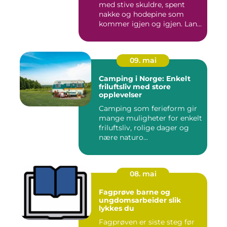
med stive skuldre, spent
nakke og hodepine som
kommer igjen og igjen. Lan...
09. mai
Camping i Norge: Enkelt
friluftsliv med store
opplevelser
Camping som ferieform gir
mange muligheter for enkelt
friluftsliv, rolige dager og
nære naturo...
08. mai
Fagprøve barne og
ungdomsarbeider slik
lykkes du
Fagprøven er siste steg før