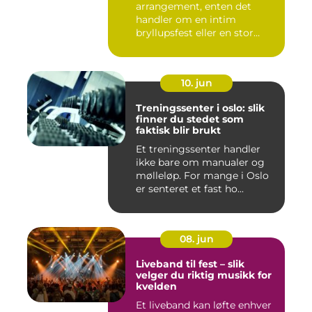
arrangement, enten det
handler om en intim
bryllupsfest eller en stor
utekons...
10. jun
Treningssenter i oslo: slik
finner du stedet som
faktisk blir brukt
Et treningssenter handler
ikke bare om manualer og
mølleløp. For mange i Oslo
er senteret et fast ho...
08. jun
Liveband til fest – slik
velger du riktig musikk for
kvelden
Et liveband kan løfte enhver