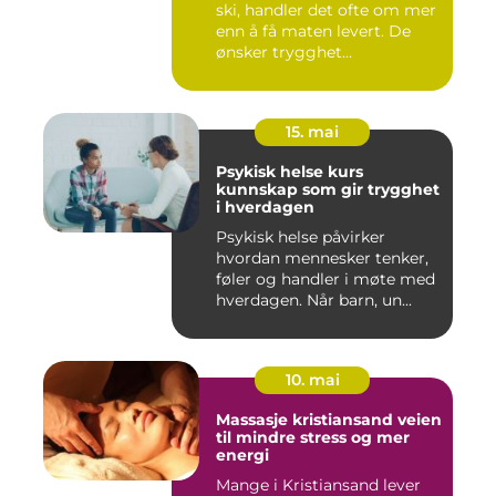
ski, handler det ofte om mer
enn å få maten levert. De
ønsker trygghet...
15. mai
Psykisk helse kurs
kunnskap som gir trygghet
i hverdagen
Psykisk helse påvirker
hvordan mennesker tenker,
føler og handler i møte med
hverdagen. Når barn, un...
10. mai
Massasje kristiansand veien
til mindre stress og mer
energi
Mange i Kristiansand lever