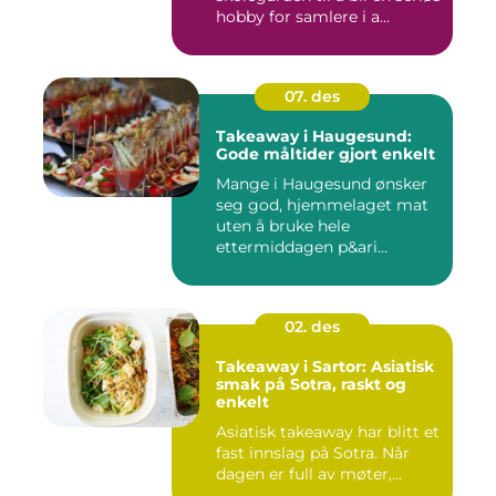
hobby for samlere i a...
07. des
Takeaway i Haugesund:
Gode måltider gjort enkelt
Mange i Haugesund ønsker
seg god, hjemmelaget mat
uten å bruke hele
ettermiddagen p&ari...
02. des
Takeaway i Sartor: Asiatisk
smak på Sotra, raskt og
enkelt
Asiatisk takeaway har blitt et
fast innslag på Sotra. Når
dagen er full av møter,...