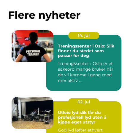
Flere nyheter
14. jul
Treningssenter i Oslo: Slik
finner du stedet som
passer for deg
Treningssenter i Oslo er et
søkeord mange bruker når
de vil komme i gang med
mer aktiv ...
02. jul
Utleie lyd slik får du
profesjonell lyd uten å
kjøpe eget utstyr
God lyd løfter ethvert