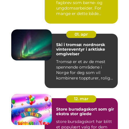
fagbrev som barne- og
ungdomsarbeider. For
mange er dette både
spennende...
01. apr
Ski i tromsø: nordnorsk
vintereventyr i arktiske
omgivelser
Tromsø er et av de mest
spennende områdene i
Norge for deg som vil
kombinere toppturer, rolig
friluf...
12. mar
Store bursdagskort som gir
ekstra stor glede
store bursdagskort har blitt
et populært valg for dem