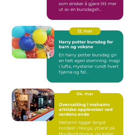
som ønsker å gjøre litt mer
ut av en bursdagsh...
12. mar
Harry potter bursdag for
barn og voksne
En harry potter bursdag gir
en helt egen stemning: magi
i lufta, mysterier rundt hvert
hjørne og føl...
04. mar
Overnatting i mehamn
arktiske opplevelser ved
verdens ende
Mehamn ligger lengst
nordøst i Norge, ytterst på
Nordkynhalvøya, og kaller