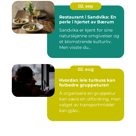
02. sep
Restaurant i Sandvika: En
perle i hjertet av Bærum
Sandvika er kjent for sine
naturskjønne omgivelser og
et blomstrende kulturliv.
Men visste du...
02. aug
Hvordan leie turbuss kan
forbedre gruppeturen
Å organisere en gruppetur
kan være en utfordring, men
valget av transportmiddel
kan gj&o...