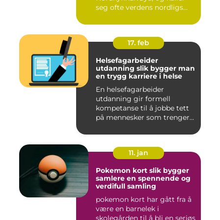
seg ofte verdens nordligs...
17. feb
Helsefagarbeider
utdanning slik bygger man
en trygg karriere i helse
En helsefagarbeider
utdanning gir formell
kompetanse til å jobbe tett
på mennesker som trenger
hjelp...
11. jan
Pokemon kort slik bygger
samlere en spennende og
verdifull samling
pokemon kort har gått fra å
være en barnelek i
skolegården til å bli en seriøs