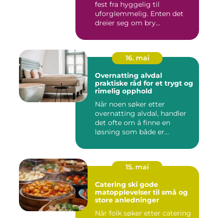
fest fra hyggelig til
uforglemmelig. Enten det
dreier seg om bry...
16. mai
Overnatting alvdal
praktiske råd for et trygt og
rimelig opphold
Når noen søker etter
overnatting alvdal, handler
det ofte om å finne en
løsning som både er
praktisk...
15. mai
Catering ski gode
matopplevelser til små og
store anledninger
Når folk søker etter catering