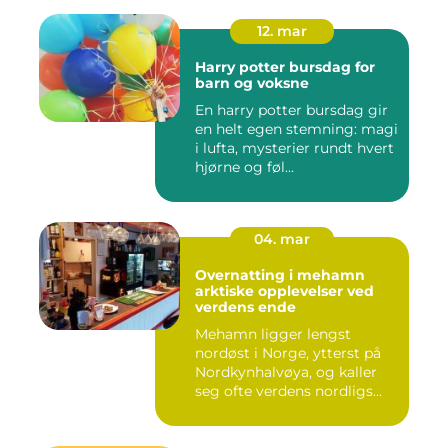
12. mar
Harry potter bursdag for
barn og voksne
En harry potter bursdag gir
en helt egen stemning: magi
i lufta, mysterier rundt hvert
hjørne og føl...
04. mar
Overnatting i mehamn
arktiske opplevelser ved
verdens ende
Mehamn ligger lengst
nordøst i Norge, ytterst på
Nordkynhalvøya, og kaller
seg ofte verdens nordligs...