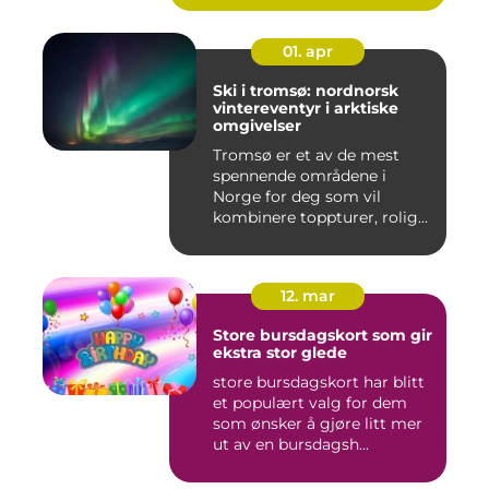
01. apr
Ski i tromsø: nordnorsk
vintereventyr i arktiske
omgivelser
Tromsø er et av de mest
spennende områdene i
Norge for deg som vil
kombinere toppturer, rolig
friluf...
12. mar
Store bursdagskort som gir
ekstra stor glede
store bursdagskort har blitt
et populært valg for dem
som ønsker å gjøre litt mer
ut av en bursdagsh...