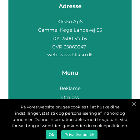
Adresse
web:
www.klikko.dk
Menu
Reklame
Om oss
Cookies
På vores website bruges cookies til at huske dine
indstillinger, statistik og personalisering af indhold og
Kontakt Oss
annoncer. Denne information deles med tredjepart. Ved
Sitemap
fortsat brug af websiden godkender du cookiepolitikken.
Ok
Privatlivspolitik