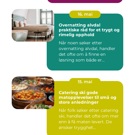
16. mai
Overnatting alvdal
praktiske råd for et trygt og
rimelig opphold
Når noen søker etter
overnatting alvdal, handler
det ofte om å finne en
løsning som både er
praktisk...
15. mai
Catering ski gode
matopplevelser til små og
store anledninger
Når folk søker etter catering
ski, handler det ofte om mer
enn å få maten levert. De
ønsker trygghet...