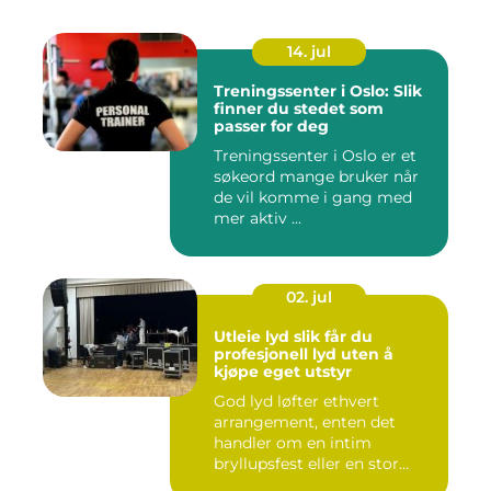
14. jul
Treningssenter i Oslo: Slik
finner du stedet som
passer for deg
Treningssenter i Oslo er et
søkeord mange bruker når
de vil komme i gang med
mer aktiv ...
02. jul
Utleie lyd slik får du
profesjonell lyd uten å
kjøpe eget utstyr
God lyd løfter ethvert
arrangement, enten det
handler om en intim
bryllupsfest eller en stor
utekons...