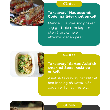
07. des
Takeaway i Haugesund:
Gode måltider gjort enkelt
Mange i Haugesund ønsker
seg god, hjemmelaget mat
uten å bruke hele
ettermiddagen p&ari...
02. des
Takeaway i Sartor: Asiatisk
smak på Sotra, raskt og
enkelt
Asiatisk takeaway har blitt et
fast innslag på Sotra. Når
dagen er full av møter,...
01. nov