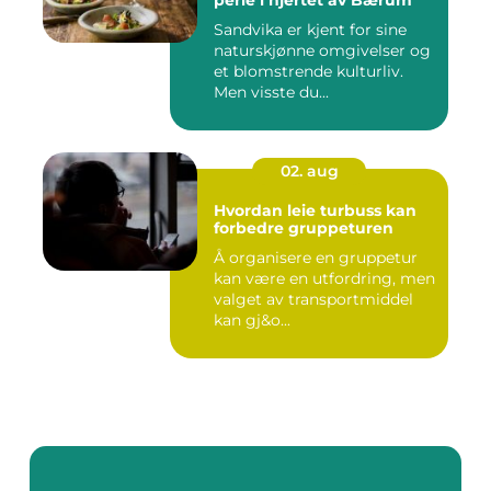
perle i hjertet av Bærum
Sandvika er kjent for sine
naturskjønne omgivelser og
et blomstrende kulturliv.
Men visste du...
02. aug
Hvordan leie turbuss kan
forbedre gruppeturen
Å organisere en gruppetur
kan være en utfordring, men
valget av transportmiddel
kan gj&o...