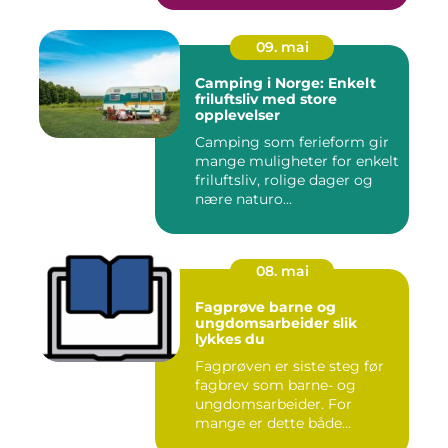
09. mai
Camping i Norge: Enkelt
friluftsliv med store
opplevelser
Camping som ferieform gir
mange muligheter for enkelt
friluftsliv, rolige dager og
nære naturo...
08. mai
Fagprøve barne og
ungdomsarbeider slik
lykkes du
Fagprøven er siste steg før
fagbrev som barne- og
ungdomsarbeider. For
mange er dette både
spennende...