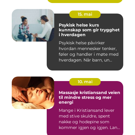
15. mai
Psykisk helse kurs
kunnskap som gir trygghet
i hverdagen
Psykisk helse påvirker
hvordan mennesker tenker,
føler og handler i møte med
hverdagen. Når barn, un...
10. mai
Massasje kristiansand veien
til mindre stress og mer
energi
Mange i Kristiansand lever
med stive skuldre, spent
nakke og hodepine som
kommer igjen og igjen. Lan...