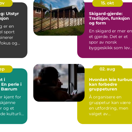
nov
15. okt
g: Utstyr
Skigard-gjerde:
ksjon
Tradisjon, funksjon
og form
g er en
En skigard er mer e
l sport
et gjerde. Det er et
inerer
spor av norsk
 fokus og
byggeskikk som leve
tyr. Enten du
videre i dag. Formen
e...
sep
02. aug
t i
Hvordan leie turbus
 En perle i
kan forbedre
av Bærum
gruppeturen
r kjent for
Å organisere en
rskjønne
gruppetur kan være
r og et
en utfordring, men
e kulturliv.
valget av
 du...
transportmiddel kan
gj&o...