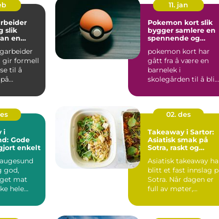
eb
11. jan
rbeider
Pokemon kort slik
ik
bygger samlere en
an en
spennende og
iere i helse
verdifull samling
agarbeider
pokemon kort har
 gir formell
gått fra å være en
e til å
barnelek i
 på
skolegården til å bli
r som
en seriøs hobby for
lp...
samlere i a...
des
02. des
 i
Takeaway i Sartor:
d: Gode
Asiatisk smak på
gjort enkelt
Sotra, raskt og
enkelt
Haugesund
Asiatisk takeaway ha
g god,
blitt et fast innslag 
get mat
Sotra. Når dagen er
ke hele
full av møter,...
gen p&ari...