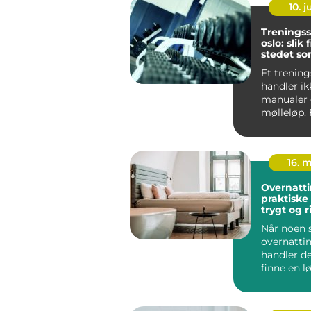
10. 
Treningss
oslo: slik
stedet so
blir brukt
Et trening
handler i
manualer
mølleløp.
Oslo er se
fast ho...
16. 
Overnatti
praktiske 
trygt og r
opphold
Når noen s
overnattin
handler d
finne en 
både er pra