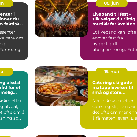
jun
08. jun
enter i
Liveband til fest –
 finner du
slik velger du riktig
m faktisk
musikk for kvelden
ssenter
Et liveband kan løfte
kke bare om
enhver fest fra
 og
hyggelig til
 For mange i
uforglemmelig. Ent
nteret et
det dreier seg om
bry...
mai
15. mai
ng alvdal
Catering ski gode
råd for et
matopplevelser til
imelig
små og store
anledninger
øker etter
Når folk søker etter
g alvdal,
catering ski, handler
et ofte om å
det ofte om mer enn
løsning som
å få maten levert. De
ktisk...
ønsker trygghet...