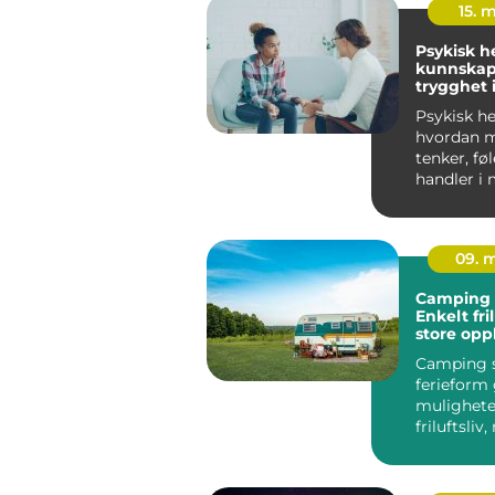
15. 
Psykisk h
kunnskap
trygghet 
hverdage
Psykisk he
hvordan 
tenker, fø
handler i
hverdagen
un...
09. 
Camping 
Enkelt fri
store opp
Camping
ferieform
muligheter
friluftsliv
og nære na