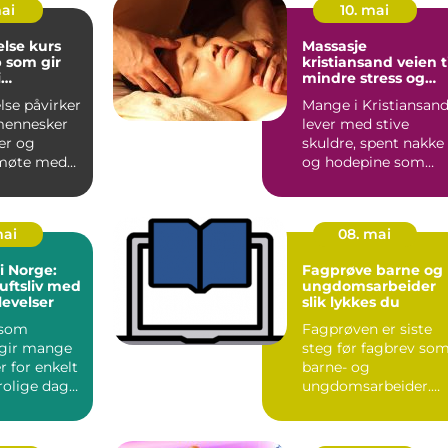
mai
10. mai
else kurs
Massasje
 som gir
kristiansand veien til
i
mindre stress og
n
mer energi
lse påvirker
Mange i Kristiansan
mennesker
lever med stive
ler og
skuldre, spent nakke
 møte med
og hodepine som
. Når barn,
kommer igjen og
igjen. Lan...
mai
08. mai
i Norge:
Fagprøve barne og
luftsliv med
ungdomsarbeider
levelser
slik lykkes du
 som
Fagprøven er siste
 gir mange
steg før fagbrev so
 for enkelt
barne- og
, rolige dager
ungdomsarbeider.
turo...
For mange er dette
både spennende...