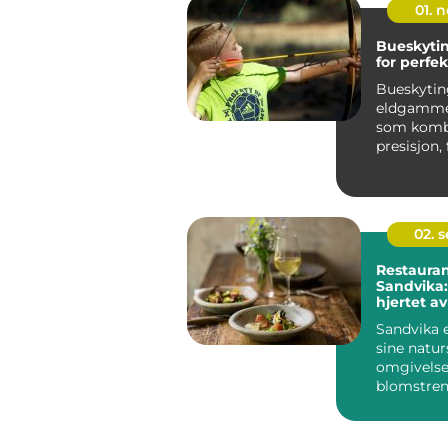
01. 
Bueskytin
for perfe
Bueskytin
eldgamme
som komb
presisjon,
riktig uts
er en er...
02. 
Restauran
Sandvika:
hjertet 
Sandvika e
sine natu
omgivelse
blomstrend
Men visste