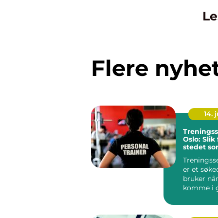
Le
Flere nyhe
14. j
Treningss
Oslo: Slik
stedet so
for deg
Treningsse
er et søk
bruker når
komme i 
mer aktiv .