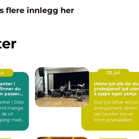
s flere innlegg her
ter
ul
02. jul
enter i
Utleie lyd slik får du
 finner du
profesjonell lyd ute
m passer
å kjøpe eget utstyr
nter i Oslo
God lyd løfter ethver
eord mange
arrangement, enten
 de vil
det handler om en
gang med
intim bryllupsfest
..
eller en stor utekons..