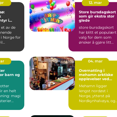
apr
12. mar
sø:
Store bursdagskort
k
som gir ekstra stor
tyr i
glede
omgivelser
 et av de
store bursdagskort
nnende
har blitt et populært
i Norge for
valg for dem som
il
ønsker å gjøre litt
 toppturer,
mer ut av en
..
bursdagsh...
mar
04. mar
ter
Overnatting i
or barn og
mehamn arktiske
opplevelser ved
verdens ende
otter
Mehamn ligger
r en helt
lengst nordøst i
ning: magi
Norge, ytterst på
sterier
Nordkynhalvøya, og
rt hjørne og
kaller seg ofte
verdens nordligs...