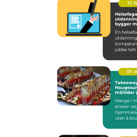
17. f
Helsefaga
utdanning sl
bygger m
trygg karr
En helsef
utdanning
kompetans
jobbe tett
menneske
trenger hje
07. 
Takeaway
Haugesun
måltider 
Mange i 
ønsker se
hjemmela
uten å bru
ettermidda