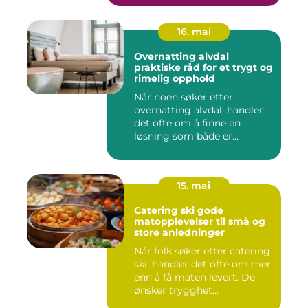
16. mai
Overnatting alvdal
praktiske råd for et trygt og
rimelig opphold
Når noen søker etter
overnatting alvdal, handler
det ofte om å finne en
løsning som både er
praktisk...
15. mai
Catering ski gode
matopplevelser til små og
store anledninger
Når folk søker etter catering
ski, handler det ofte om mer
enn å få maten levert. De
ønsker trygghet...