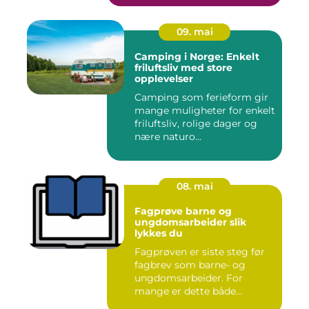
09. mai
Camping i Norge: Enkelt
friluftsliv med store
opplevelser
Camping som ferieform gir
mange muligheter for enkelt
friluftsliv, rolige dager og
nære naturo...
08. mai
Fagprøve barne og
ungdomsarbeider slik
lykkes du
Fagprøven er siste steg før
fagbrev som barne- og
ungdomsarbeider. For
mange er dette både
spennende...