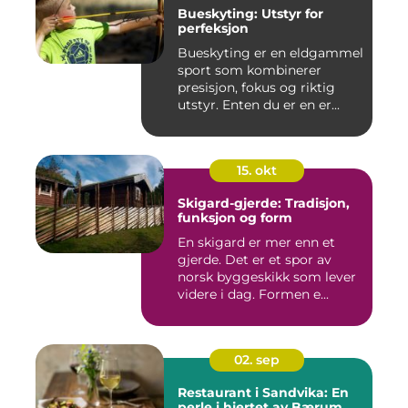
Bueskyting: Utstyr for
perfeksjon
Bueskyting er en eldgammel
sport som kombinerer
presisjon, fokus og riktig
utstyr. Enten du er en er...
15. okt
Skigard-gjerde: Tradisjon,
funksjon og form
En skigard er mer enn et
gjerde. Det er et spor av
norsk byggeskikk som lever
videre i dag. Formen e...
02. sep
Restaurant i Sandvika: En
perle i hjertet av Bærum