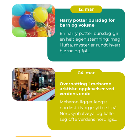
12. mar
Harry potter bursdag for
barn og voksne
En harry potter bursdag gir
en helt egen stemning: magi
i lufta, mysterier rundt hvert
hjørne og føl...
04. mar
Overnatting i mehamn
arktiske opplevelser ved
verdens ende
Mehamn ligger lengst
nordøst i Norge, ytterst på
Nordkynhalvøya, og kaller
seg ofte verdens nordligs...