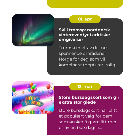
spennende...
01. apr
Ski i tromsø: nordnorsk
vintereventyr i arktiske
omgivelser
Tromsø er et av de mest
spennende områdene i
Norge for deg som vil
kombinere toppturer, rolig
friluf...
12. mar
Store bursdagskort som gir
ekstra stor glede
store bursdagskort har blitt
et populært valg for dem
som ønsker å gjøre litt mer
ut av en bursdagsh...