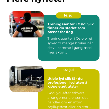
14. jul
Treningssenter i Oslo: Slik
finner du stedet som
passer for deg
Treningssenter i Oslo er et
søkeord mange bruker når
de vil komme i gang med
mer aktiv ...
02. jul
Utleie lyd slik får du
profesjonell lyd uten å
kjøpe eget utstyr
God lyd løfter ethvert
arrangement, enten det
handler om en intim
bryllupsfest eller en stor