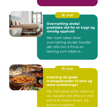
16. mai
Overnatting alvdal
praktiske råd for et trygt og
rimelig opphold
Når noen søker etter
overnatting alvdal, handler
det ofte om å finne en
løsning som både er
praktisk...
15. mai
Catering ski gode
matopplevelser til små og
store anledninger
Når folk søker etter catering
ski, handler det ofte om mer
enn å få maten levert. De
ønsker trygghet...