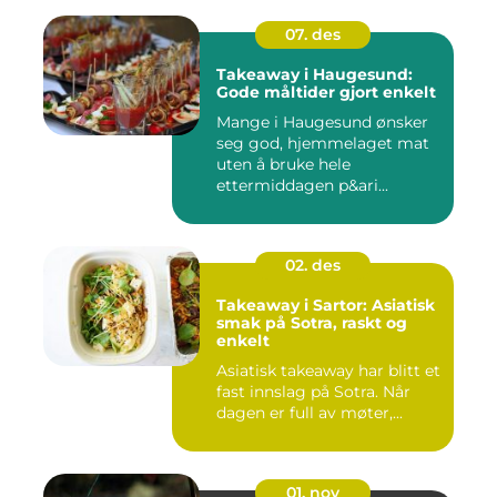
07. des
Takeaway i Haugesund:
Gode måltider gjort enkelt
Mange i Haugesund ønsker
seg god, hjemmelaget mat
uten å bruke hele
ettermiddagen p&ari...
02. des
Takeaway i Sartor: Asiatisk
smak på Sotra, raskt og
enkelt
Asiatisk takeaway har blitt et
fast innslag på Sotra. Når
dagen er full av møter,...
01. nov