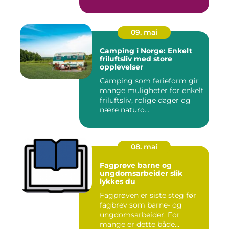
09. mai
Camping i Norge: Enkelt
friluftsliv med store
opplevelser
Camping som ferieform gir
mange muligheter for enkelt
friluftsliv, rolige dager og
nære naturo...
08. mai
Fagprøve barne og
ungdomsarbeider slik
lykkes du
Fagprøven er siste steg før
fagbrev som barne- og
ungdomsarbeider. For
mange er dette både