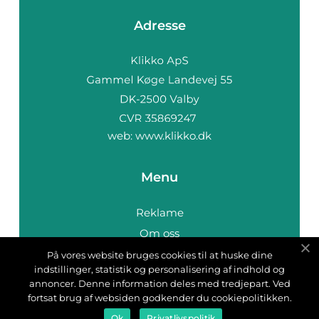
Adresse
web:
www.klikko.dk
Menu
Reklame
Om oss
Cookies
På vores website bruges cookies til at huske dine
indstillinger, statistik og personalisering af indhold og
Kontakt Oss
annoncer. Denne information deles med tredjepart. Ved
Sitemap
fortsat brug af websiden godkender du cookiepolitikken.
Ok
Privatlivspolitik