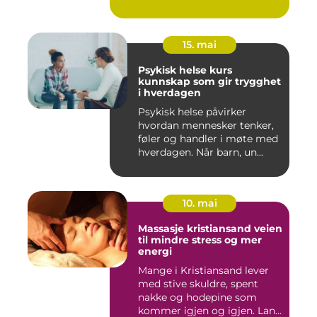
15. mai
Psykisk helse kurs
kunnskap som gir trygghet
i hverdagen
Psykisk helse påvirker
hvordan mennesker tenker,
føler og handler i møte med
hverdagen. Når barn, un...
10. mai
Massasje kristiansand veien
til mindre stress og mer
energi
Mange i Kristiansand lever
med stive skuldre, spent
nakke og hodepine som
kommer igjen og igjen. Lan...