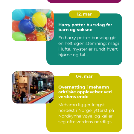
12. mar
Harry potter bursdag for
barn og voksne
En harry potter bursdag gir
en helt egen stemning: magi
i lufta, mysterier rundt hvert
hjørne og føl...
04. mar
Overnatting i mehamn
arktiske opplevelser ved
verdens ende
Mehamn ligger lengst
nordøst i Norge, ytterst på
Nordkynhalvøya, og kaller
seg ofte verdens nordligs...