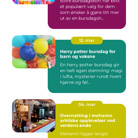
store bursdagskort har blitt
et populært valg for dem
som ønsker å gjøre litt mer
ut av en bursdagsh...
12. mar
Harry potter bursdag for
barn og voksne
En harry potter bursdag gir
en helt egen stemning: magi
i lufta, mysterier rundt hvert
hjørne og føl...
04. mar
Overnatting i mehamn
arktiske opplevelser ved
verdens ende
Mehamn ligger lengst