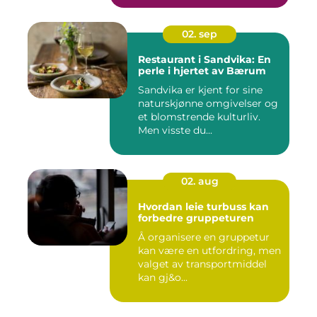
02. sep
Restaurant i Sandvika: En
perle i hjertet av Bærum
Sandvika er kjent for sine
naturskjønne omgivelser og
et blomstrende kulturliv.
Men visste du...
02. aug
Hvordan leie turbuss kan
forbedre gruppeturen
Å organisere en gruppetur
kan være en utfordring, men
valget av transportmiddel
kan gj&o...