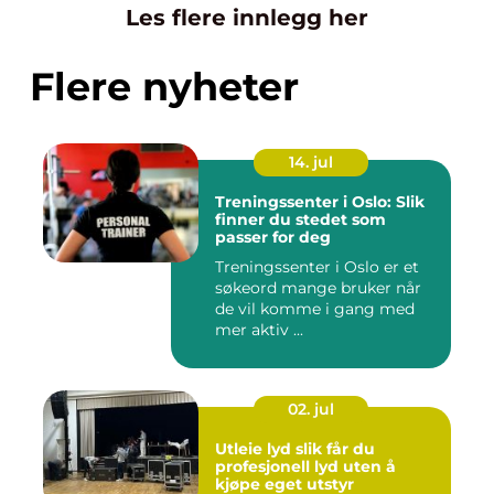
Les flere innlegg her
Flere nyheter
14. jul
Treningssenter i Oslo: Slik
finner du stedet som
passer for deg
Treningssenter i Oslo er et
søkeord mange bruker når
de vil komme i gang med
mer aktiv ...
02. jul
Utleie lyd slik får du
profesjonell lyd uten å
kjøpe eget utstyr