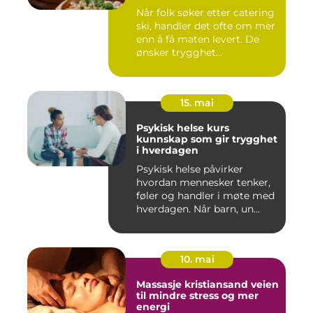
Når folk søker etter catering
ski, handler det ofte om mer
enn å få maten levert. De
ønsker trygghet...
15. mai
Psykisk helse kurs
kunnskap som gir trygghet
i hverdagen
Psykisk helse påvirker
hvordan mennesker tenker,
føler og handler i møte med
hverdagen. Når barn, un...
10. mai
Massasje kristiansand veien
til mindre stress og mer
energi