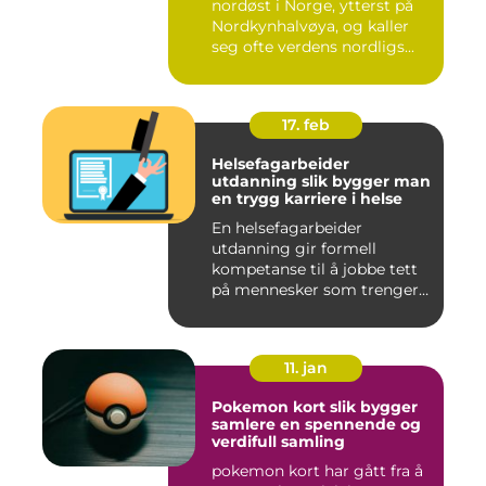
nordøst i Norge, ytterst på
Nordkynhalvøya, og kaller
seg ofte verdens nordligs...
17. feb
Helsefagarbeider
utdanning slik bygger man
en trygg karriere i helse
En helsefagarbeider
utdanning gir formell
kompetanse til å jobbe tett
på mennesker som trenger
hjelp...
11. jan
Pokemon kort slik bygger
samlere en spennende og
verdifull samling
pokemon kort har gått fra å