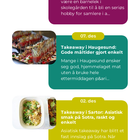
være en barnelek i
skolegården til å bli en seriøs
hobby for samlere i a...
07. des
Takeaway i Haugesund:
Gode måltider gjort enkelt
Mange i Haugesund ønsker
seg god, hjemmelaget mat
uten å bruke hele
ettermiddagen p&ari...
02. des
Takeaway i Sartor: Asiatisk
smak på Sotra, raskt og
enkelt
Asiatisk takeaway har blitt et
fast innslag på Sotra. Når