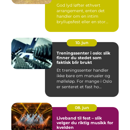
God lyd løfter ethvert
arrangement, enten det
handler om en intim
bryllupsfest eller en stor
utekons...
10. jun
Treningssenter i oslo: slik
finner du stedet som
faktisk blir brukt
Et treningssenter handler
ikke bare om manualer og
mølleløp. For mange i Oslo
er senteret et fast ho...
08. jun
Liveband til fest – slik
velger du riktig musikk for
kvelden