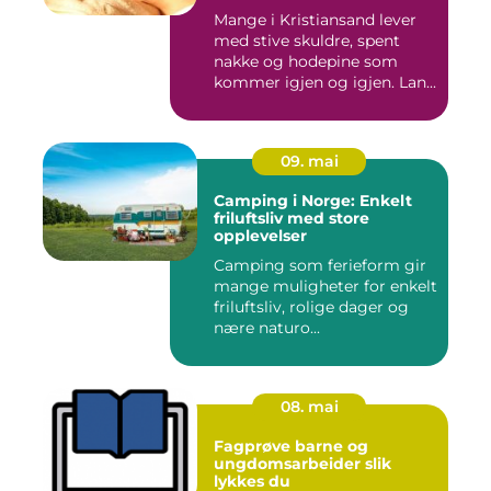
Mange i Kristiansand lever
med stive skuldre, spent
nakke og hodepine som
kommer igjen og igjen. Lan...
09. mai
Camping i Norge: Enkelt
friluftsliv med store
opplevelser
Camping som ferieform gir
mange muligheter for enkelt
friluftsliv, rolige dager og
nære naturo...
08. mai
Fagprøve barne og
ungdomsarbeider slik
lykkes du