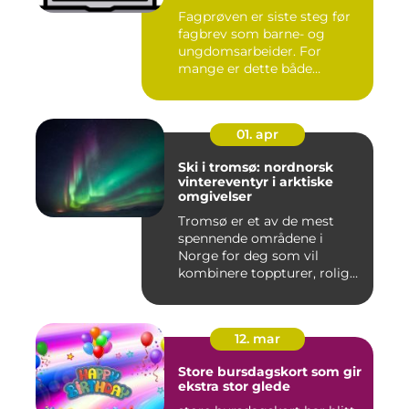
Fagprøven er siste steg før
fagbrev som barne- og
ungdomsarbeider. For
mange er dette både
spennende...
01. apr
Ski i tromsø: nordnorsk
vintereventyr i arktiske
omgivelser
Tromsø er et av de mest
spennende områdene i
Norge for deg som vil
kombinere toppturer, rolig
friluf...
12. mar
Store bursdagskort som gir
ekstra stor glede