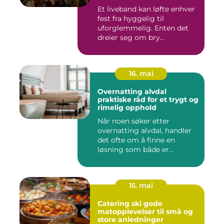
Et liveband kan løfte enhver
fest fra hyggelig til
uforglemmelig. Enten det
dreier seg om bry...
16. mai
Overnatting alvdal
praktiske råd for et trygt og
rimelig opphold
Når noen søker etter
overnatting alvdal, handler
det ofte om å finne en
løsning som både er
praktisk...
15. mai
Catering ski gode
matopplevelser til små og
store anledninger