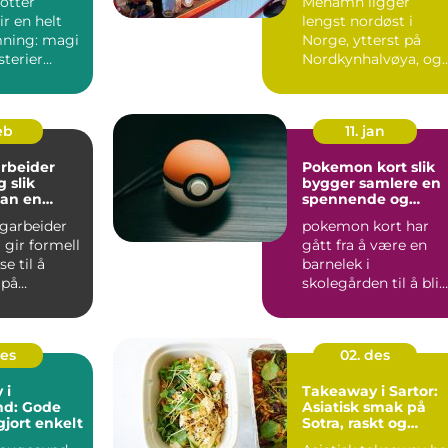
otter
Mehamn ligger
r en helt
lengst nordøst i
ning: magi
Norge, ytterst på
sterier
Nordkynhalvøya, og
rt hjørne og
kaller seg ofte
verdens nordligs...
eb
11. jan
rbeider
Pokemon kort slik
ik
bygger samlere en
an en
spennende og
iere i helse
verdifull samling
agarbeider
pokemon kort har
 gir formell
gått fra å være en
e til å
barnelek i
 på
skolegården til å bli
r som
en seriøs hobby for
lp...
samlere i a...
des
02. des
 i
Takeaway i Sartor:
d: Gode
Asiatisk smak på
gjort enkelt
Sotra, raskt og
enkelt