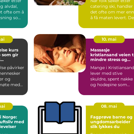
øker etter
Når folk søker etter
g alvdal,
catering ski, handler
et ofte om å
det ofte om mer enn
løsning som
å få maten levert. De
ktisk...
ønsker trygghet...
mai
10. mai
else kurs
Massasje
 som gir
kristiansand veien til
i
mindre stress og
n
mer energi
lse påvirker
Mange i Kristiansan
mennesker
lever med stive
ler og
skuldre, spent nakke
 møte med
og hodepine som
. Når barn,
kommer igjen og
igjen. Lan...
mai
08. mai
i Norge:
Fagprøve barne og
luftsliv med
ungdomsarbeider
levelser
slik lykkes du