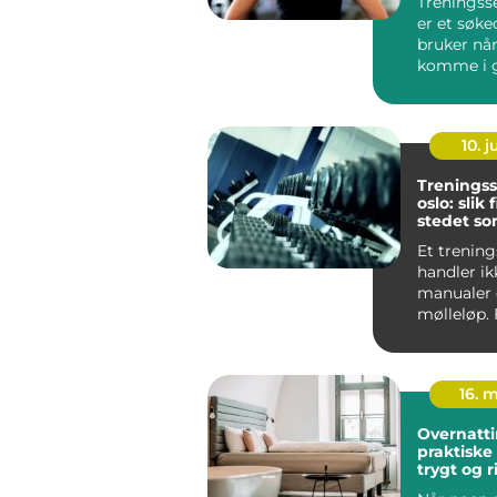
Treningsse
er et søk
bruker når
komme i 
mer aktiv .
10. 
Treningss
oslo: slik
stedet so
blir brukt
Et trening
handler i
manualer
mølleløp.
Oslo er se
fast ho...
16. 
Overnatti
praktiske 
trygt og r
opphold