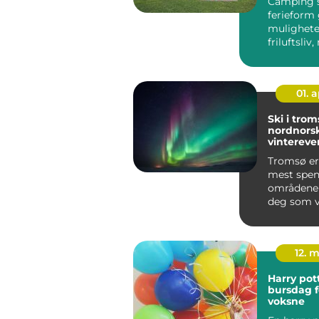
Camping
ferieform
muligheter
friluftsliv
og nære na
01. 
Ski i trom
nordnors
vintereven
arktiske 
Tromsø er
mest spe
områdene 
deg som v
kombinere
rolig friluf.
12. 
Harry pot
bursdag f
voksne