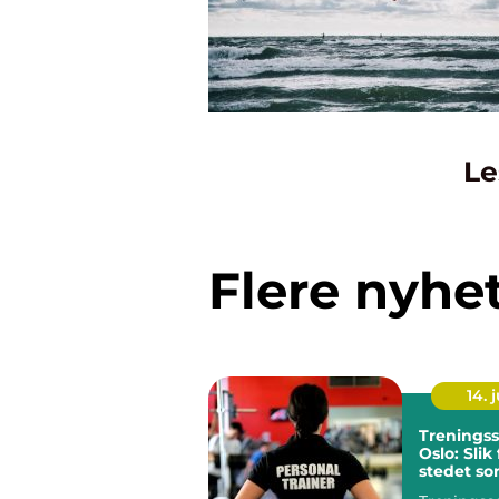
Le
Flere nyhe
14. j
Treningss
Oslo: Slik
stedet so
for deg