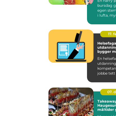
En harry p
bursdag gi
egen stem
i lufta, my
rundt hve
føl...
17. f
Helsefaga
utdanning sl
bygger m
trygg karr
En helsef
utdanning
kompetans
jobbe tett
menneske
trenger hje
07. 
Takeaway
Haugesun
måltider 