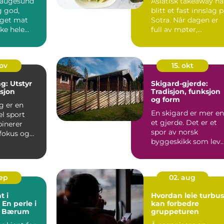
Haugesund
Asiatisk takeaway ha
g god,
blitt et fast innslag 
get mat
Sotra. Når dagen er
ke hele
full av møter,...
gen p&ari...
nov
15. okt
g: Utstyr
Skigard-gjerde:
ksjon
Tradisjon, funksjon
og form
g er en
En skigard er mer e
l sport
et gjerde. Det er et
inerer
spor av norsk
 fokus og
byggeskikk som leve
tyr. Enten du
videre i dag. Formen
e...
sep
02. aug
t i
Hvordan leie turbus
 En perle i
kan forbedre
av Bærum
gruppeturen