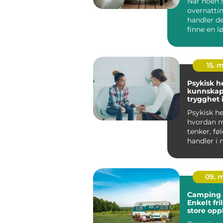
Når noen s
overnattin
handler d
finne en 
både er pra
15. 
Psykisk h
kunnskap
trygghet 
hverdage
Psykisk he
hvordan 
tenker, fø
handler i
hverdagen
un...
09. 
Camping 
Enkelt fri
store opp