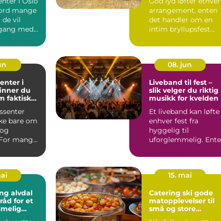
nter i Oslo
God lyd løfter ethver
eord mange
arrangement, enten
 de vil
det handler om en
gang med
intim bryllupsfest
..
eller en stor utekons..
jun
08. jun
enter i
Liveband til fest –
 finner du
slik velger du riktig
m faktisk
musikk for kvelden
ssenter
Et liveband kan løfte
kke bare om
enhver fest fra
 og
hyggelig til
 For mange i
uforglemmelig. Ent
nteret et
det dreier seg om
bry...
mai
15. mai
ng alvdal
Catering ski gode
råd for et
matopplevelser til
imelig
små og store
anledninger