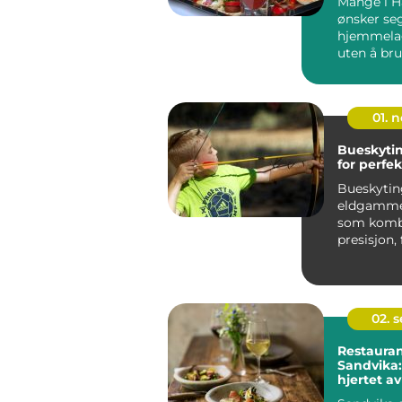
Mange i 
ønsker se
hjemmela
uten å bru
ettermidda
01. 
Bueskytin
for perfe
Bueskytin
eldgamme
som komb
presisjon,
riktig uts
er en er...
02. 
Restauran
Sandvika:
hjertet 