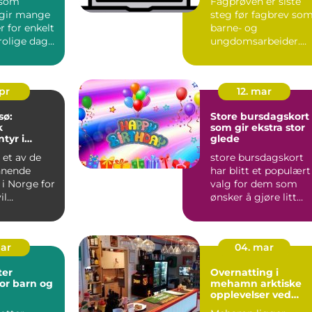
 som
Fagprøven er siste
 gir mange
steg før fagbrev so
 for enkelt
barne- og
, rolige dager
ungdomsarbeider.
turo...
For mange er dette
både spennende...
apr
12. mar
sø:
Store bursdagskort
k
som gir ekstra stor
tyr i
glede
omgivelser
 et av de
store bursdagskort
nnende
har blitt et populært
i Norge for
valg for dem som
il
ønsker å gjøre litt
 toppturer,
mer ut av en
..
bursdagsh...
mar
04. mar
ter
Overnatting i
or barn og
mehamn arktiske
opplevelser ved
verdens ende