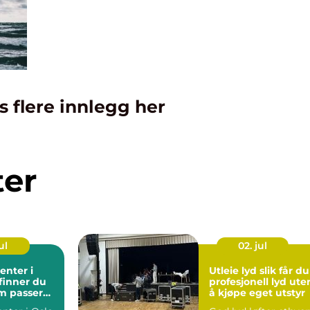
s flere innlegg her
ter
ul
02. jul
enter i
Utleie lyd slik får du
 finner du
profesjonell lyd ute
m passer
å kjøpe eget utstyr