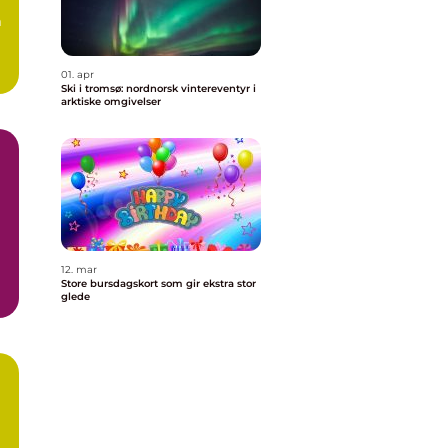
m
01. apr
Ski i tromsø: nordnorsk vintereventyr i
arktiske omgivelser
12. mar
Store bursdagskort som gir ekstra stor
glede