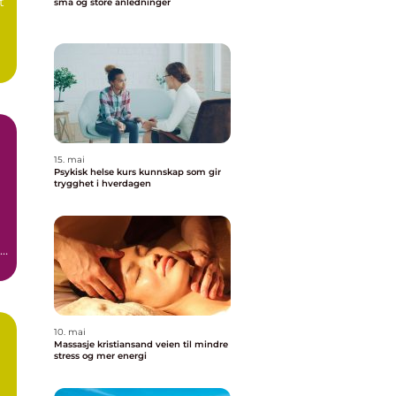
t
små og store anledninger
.
15. mai
Psykisk helse kurs kunnskap som gir
trygghet i hverdagen
en
10. mai
Massasje kristiansand veien til mindre
stress og mer energi